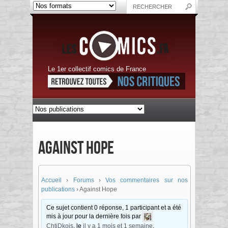
Le 1er collectif comics de France
Against Hope
Accueil
›
Forums
›
Vos commentaires sur nos
publications
›
Against Hope
Ce sujet contient 0 réponse, 1 participant et a été
mis à jour pour la dernière fois par
ChtiDkois
, le
il y a 1 mois et 1 semaine
.