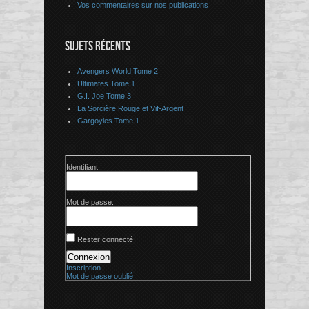
Vos commentaires sur nos publications
SUJETS RÉCENTS
Avengers World Tome 2
Ultimates Tome 1
G.I. Joe Tome 3
La Sorcière Rouge et Vif-Argent
Gargoyles Tome 1
Identifiant:
Mot de passe:
Rester connecté
Connexion
Inscription
Mot de passe oublié