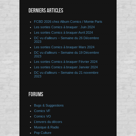
DERNIERS ARTICLES
FCBD 2026 chez Album Comics / Momie Paris
Les sorties Comics à braquer : Juin 2024
Les sorties Comics à braquer Avril 2024
DC vu d’ailleurs – Semaine du 26 Décembre
2023
Les sorties Comics à braquer Mars 2024
DC vu d’ailleurs – Semaine du 19 Décembre
2023
Les sorties Comics à braquer Février 2024
Les sorties Comics à braquer Janvier 2024
DC vu d’ailleurs – Semaine du 21 novembre
2023
FORUMS
Bugs & Suggestions
Comics VF
Comics VO
L’envers du décors
Musique & Radio
Pop Culture