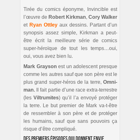
Tirée du comics éponyme, Invincible est
l’œuvre de
Robert Kirkman
,
Cory Walker
et
Ryan Ottley
aux dessins. Partant d’un
synopsis assez simple, Kirkman a peut-
être écrit la meilleure série de comics
super-héroïque de tout les temps…oui,
oui, vous avez bien lu.
Mark Grayson
est un adolescent presque
comme les autres sauf que son père est le
plus grand super-héros de la terre,
Omni-
man.
Il fait partie d’une race extra-terrestre
(les
Viltrumites
) qu’il l’a envoyé protéger
la terre. Le but premier de Mark va-t-être
de ressembler à son père et de protéger
les humains, sauf que sans pouvoirs ça
risque d’être compliqué.
Des premiers épisodes qui donnent envie