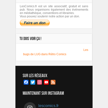
LesComics.fr est un site associatif, gratuit et sans
pub. Nous organisons également des événements
en médiathèque, conventions et librairies.
Vous pouvez soutenir notre action par un don.
TU DOIS VOIR ÇA !
Les
bugs de LUG dans Rétro Comics
SUR LES RÉSEAUX
Facebook
Twitter
Instagram
YouTube
Feed
Channel
MAINTENANT SUR INSTAGRAM
lescomics.fr