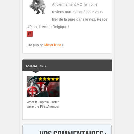
Anciennement MC Twhip, je
reviens non-masqué pour vous
filer de la pure dans le nez. Peace
UP en direct de Belgique !
Lire plus de
Mister K-rlo
»
ANIMATIONS
What If Captain Carter
were the First Avenger