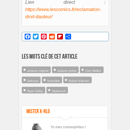
Lien direct :
https://www.lescomics.fr/reclamation-
droit-dauteur/
Facebook
Twitter
Pinterest
Reddit
Flipboard
Partager
Les mots clé de cet article
amazon original
amazon prime
Cory Walker
Delcourt
Invincible
Robert Kirkman
Ryan Ottley
Skybound
Mister K-rlo
Yo mes comixophiles !