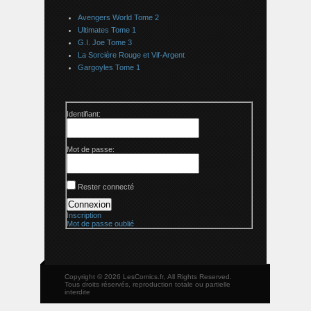
Avengers World Tome 2
Ultimates Tome 1
G.I. Joe Tome 3
La Sorcière Rouge et Vif-Argent
Gargoyles Tome 1
Identifiant:
Mot de passe:
Rester connecté
Connexion
Inscription
Mot de passe oublié
Copyright © 2026 LesComics.fr, All Rights Reserved.
Tous droits réservés, reproduction totale ou partielle
interdite