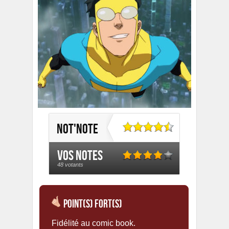
Not'Note
Vos notes
48 votants
Point(s) Fort(s)
Fidélité au comic book.