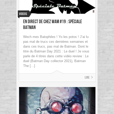
Videos
En direct de chez Wam #19 : Spéciale
BATMAN
Wech mes Batophiles ! Yo les potos ! J’ai lu
pas mal de trucs ces dernières semaines et
dans ces trucs, pas mal de Batman. Dont le
titre du Batman Day 2021 : Le duel ! Je vous
parle de 4 titres dans cette vidéo review : Le
duel (Batman Day collector 2021), Batman
The […]
Lire