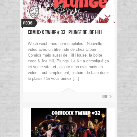
Videos
Comixxx Twhip # 33 : PLUNGE de Joe Hill
Wech wech mes horreurophiles ! Nouvelle
vidéo avec un titre indé de chez Urban
Comics mais aussi de Hill House, la boîte
coco à Joe Hill, Plunge. Le Kit a chroniqué ça
ici sur le site, et j’ajoute mon avis mais en
vidéo. Tout simplement, histoire de faire durer
le plaisir ! Si vous aimez […]
Lire