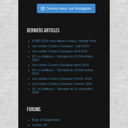
Suivez-nous sur Instagram
DERNIERS ARTICLES
FCBD 2026 chez Album Comics / Momie Paris
Les sorties Comics à braquer : Juin 2024
Les sorties Comics à braquer Avril 2024
DC vu d’ailleurs – Semaine du 26 Décembre
2023
Les sorties Comics à braquer Mars 2024
DC vu d’ailleurs – Semaine du 19 Décembre
2023
Les sorties Comics à braquer Février 2024
Les sorties Comics à braquer Janvier 2024
DC vu d’ailleurs – Semaine du 21 novembre
2023
FORUMS
Bugs & Suggestions
Comics VF