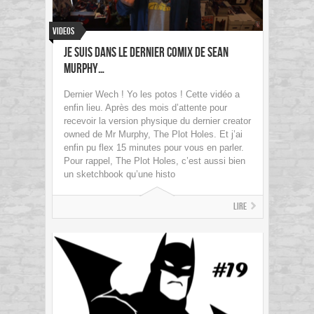
Videos
Je suis dans le dernier comix de Sean
Murphy…
Dernier Wech ! Yo les potos ! Cette vidéo a
enfin lieu. Après des mois d’attente pour
recevoir la version physique du dernier creator
owned de Mr Murphy, The Plot Holes. Et j’ai
enfin pu flex 15 minutes pour vous en parler.
Pour rappel, The Plot Holes, c’est aussi bien
un sketchbook qu’une histo
Lire