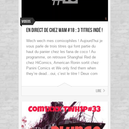
Videos
En direct de chez Wam #18 : 3 titres indé !
Wech wech mes comixophiles ! Aujourd’hui je
vous parle de trois titres qui font partie du
haut du panier chez les fana de coco ! Au
programme, on retrouve Shanghaï Red de
chez HiComics, American Ronin sortit chez
Panini Comics et We only find them when
they’re dead…oui, c’est le titre ! Deux com
Lire