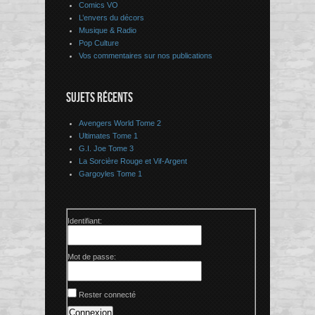
Comics VO
L’envers du décors
Musique & Radio
Pop Culture
Vos commentaires sur nos publications
SUJETS RÉCENTS
Avengers World Tome 2
Ultimates Tome 1
G.I. Joe Tome 3
La Sorcière Rouge et Vif-Argent
Gargoyles Tome 1
Identifiant:
Mot de passe:
Rester connecté
Connexion