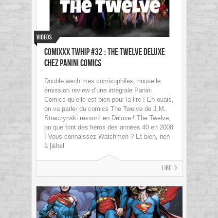
Videos
Comixxx Twhip #32 : The Twelve Deluxe
chez Panini Comics
Double wech mes comixophiles, nouvelle
émission review d’une intégrale Panini
Comics qu’elle est bien pour la lire ! Eh ouais,
on va parler du comics The Twelve de J.M.
Straczynski ressorti en Deluxe ! The Twelve,
ou que font des héros des années 40 en 2008
! Vous connaissez Watchmen ? Et bien, rien
à [&hel
Lire