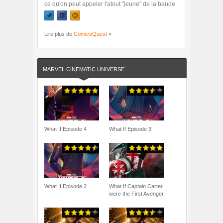
ce qu'on peut appeler l'atout "jeune" de la bande.
Lire plus de
ComicsQuest
»
MARVEL CINEMATIC UNIVERSE
What If Episode 4
What If Episode 3
What If Episode 2
What If Captain Carter
were the First Avenger