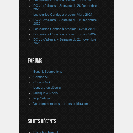
Les sorties Comics à braquer Avril 2024
DC vu d’ailleurs – Semaine du 26 Décembre
2023
Les sorties Comics à braquer Mars 2024
DC vu d’ailleurs – Semaine du 19 Décembre
2023
Les sorties Comics à braquer Février 2024
Les sorties Comics à braquer Janvier 2024
DC vu d’ailleurs – Semaine du 21 novembre
2023
FORUMS
Bugs & Suggestions
Comics VF
Comics VO
L’envers du décors
Musique & Radio
Pop Culture
Vos commentaires sur nos publications
SUJETS RÉCENTS
Ultimates Tome 1