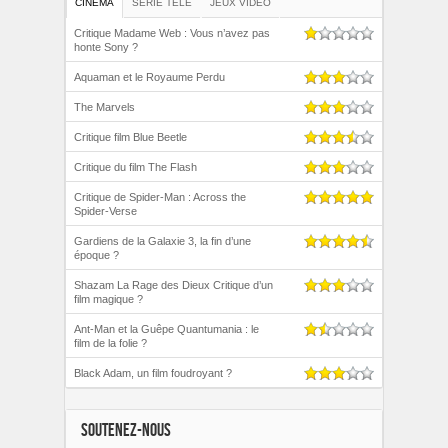
CINEMA
SERIE TELE
JEUX VIDEO
Critique Madame Web : Vous n’avez pas
honte Sony ?
Aquaman et le Royaume Perdu
The Marvels
Critique film Blue Beetle
Critique du film The Flash
Critique de Spider-Man : Across the
Spider-Verse
Gardiens de la Galaxie 3, la fin d’une
époque ?
Shazam La Rage des Dieux Critique d’un
film magique ?
Ant-Man et la Guêpe Quantumania : le
film de la folie ?
Black Adam, un film foudroyant ?
SOUTENEZ-NOUS