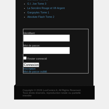
G.I. Joe Tome 3
La Sorcière Rouge et Vif-Argent
Gargoyles Tome 1
Absolute Flash Tome 2
Identifiant:
Mot de passe:
Rester connecté
Connexion
Inscription
Mot de passe oublié
Copyright © 2026 LesComics.fr, All Rights Reserved.
Tous droits réservés, reproduction totale ou partielle
interdite