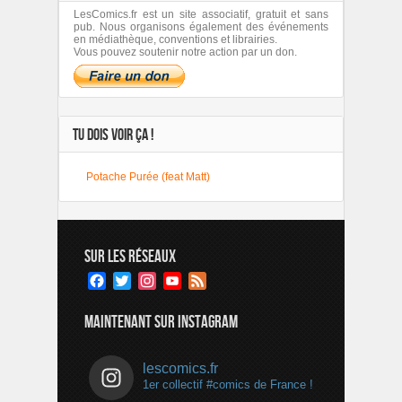
LesComics.fr est un site associatif, gratuit et sans
pub. Nous organisons également des événements
en médiathèque, conventions et librairies.
Vous pouvez soutenir notre action par un don.
TU DOIS VOIR ÇA !
Potache Purée (feat Matt)
SUR LES RÉSEAUX
Facebook
Twitter
Instagram
YouTube
Feed
Channel
MAINTENANT SUR INSTAGRAM
lescomics.fr
1er collectif #comics de France !