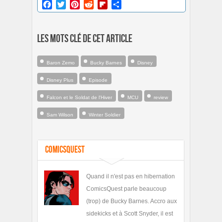
Facebook
Twitter
Pinterest
Reddit
Flipboard
Partager
Les mots clé de cet article
Baron Zemo
Bucky Barnes
Disney
Disney Plus
Episode
Falcon et le Soldat de l'Hiver
MCU
review
Sam Wilson
Winter Soldier
ComicsQuest
Quand il n'est pas en hibernation
ComicsQuest parle beaucoup
(trop) de Bucky Barnes. Accro aux
sidekicks et à Scott Snyder, il est