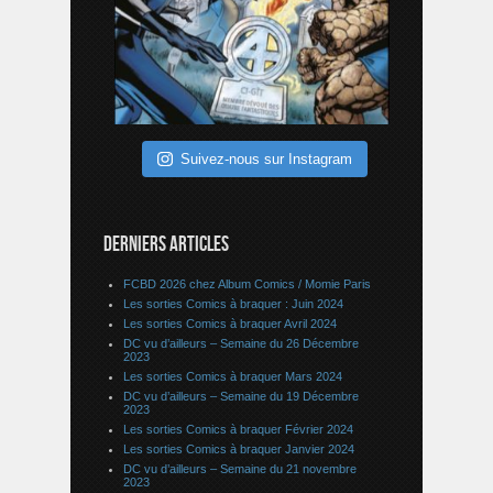
Suivez-nous sur Instagram
DERNIERS ARTICLES
FCBD 2026 chez Album Comics / Momie Paris
Les sorties Comics à braquer : Juin 2024
Les sorties Comics à braquer Avril 2024
DC vu d’ailleurs – Semaine du 26 Décembre
2023
Les sorties Comics à braquer Mars 2024
DC vu d’ailleurs – Semaine du 19 Décembre
2023
Les sorties Comics à braquer Février 2024
Les sorties Comics à braquer Janvier 2024
DC vu d’ailleurs – Semaine du 21 novembre
2023