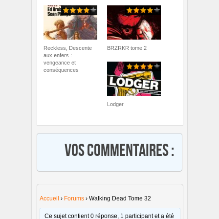
Reckless, Descente
BRZRKR tome 2
aux enfers :
vengeance et
conséquences
Lodger
Vos commentaires :
Accueil
›
Forums
›
Walking Dead Tome 32
Ce sujet contient 0 réponse, 1 participant et a été