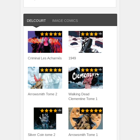
DELCOURT
IMAGE COMICS
Criminal Les Acharnés
1949
Arrowsmith Tome 2
Walking Dead
Clementine Tome 1
Silver Coin tome 2
Arrowsmith Tome 1