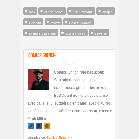
avis
charlie adlard
Cliff Rathburn
critique
Delcourt
review
Robert Kirkman
Stefano Gaudiano
Walking Dead
zombies
Comics Grinch'
Comics Grinch râle beaucoup.
Son origine vient de ses
nombreuses grincheries envers
BvS. Ayant gonflé sa petite amie
avec ça, elle lui suggéra d'en parler avec d'autres.
Ce fût chose faite. Vénère Grant Morrison, conchie
Mark Millar.
Lire plus de
Comics Grinch'
»