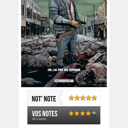
Not' note
Vos notes
48 votants