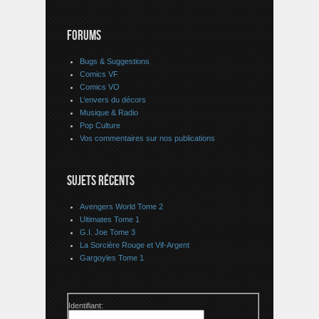
FORUMS
Bugs & Suggestions
Comics VF
Comics VO
L’envers du décors
Musique & Radio
Pop Culture
Vos commentaires sur nos publications
SUJETS RÉCENTS
Avengers World Tome 2
Ultimates Tome 1
G.I. Joe Tome 3
La Sorcière Rouge et Vif-Argent
Gargoyles Tome 1
Identifiant: