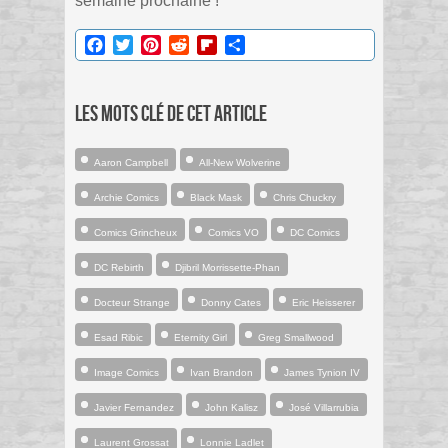
semaine prochaine !
Facebook
Twitter
Pinterest
Reddit
Flipboard
Partager
Les mots clé de cet article
Aaron Campbell
All-New Wolverine
Archie Comics
Black Mask
Chris Chuckry
Comics Grincheux
Comics VO
DC Comics
DC Rebirth
Djibril Morrissette-Phan
Docteur Strange
Donny Cates
Eric Heisserer
Esad Ribic
Eternity Girl
Greg Smallwood
Image Comics
Ivan Brandon
James Tynion IV
Javier Fernandez
John Kalisz
José Villarrubia
Laurent Grossat
Lonnie Ladlet