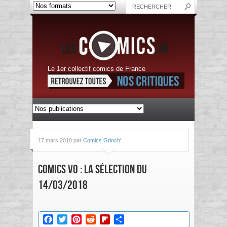
Le 1er collectif comics de France
17 mars 2018 par
Comics Grinch'
Comics VO : La sélection du
14/03/2018
Facebook
Twitter
Pinterest
Reddit
Flipboard
Partager