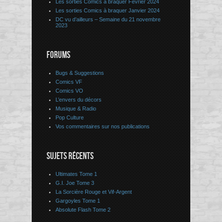
Les sorties Comics à braquer Février 2024
Les sorties Comics à braquer Janvier 2024
DC vu d’ailleurs – Semaine du 21 novembre
2023
FORUMS
Bugs & Suggestions
Comics VF
Comics VO
L’envers du décors
Musique & Radio
Pop Culture
Vos commentaires sur nos publications
SUJETS RÉCENTS
Ultimates Tome 1
G.I. Joe Tome 3
La Sorcière Rouge et Vif-Argent
Gargoyles Tome 1
Absolute Flash Tome 2