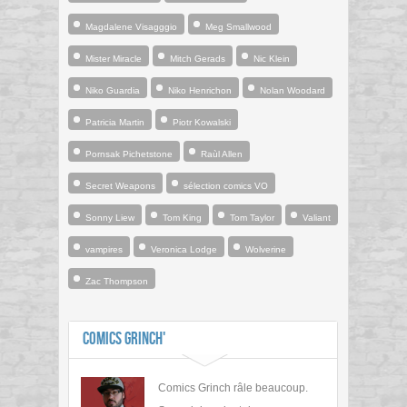
Magdalene Visagggio
Meg Smallwood
Mister Miracle
Mitch Gerads
Nic Klein
Niko Guardia
Niko Henrichon
Nolan Woodard
Patricia Martin
Piotr Kowalski
Pornsak Pichetstone
Raùl Allen
Secret Weapons
sélection comics VO
Sonny Liew
Tom King
Tom Taylor
Valiant
vampires
Veronica Lodge
Wolverine
Zac Thompson
Comics Grinch'
Comics Grinch râle beaucoup.