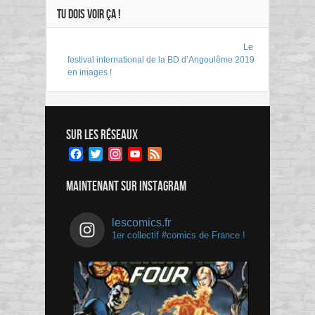
TU DOIS VOIR ÇA !
Le
festival international de la BD d’Angoulême 2019
en images !
SUR LES RÉSEAUX
Facebook
Twitter
Instagram
YouTube
Feed
Channel
MAINTENANT SUR INSTAGRAM
lescomics.fr
1er collectif #comics de France !