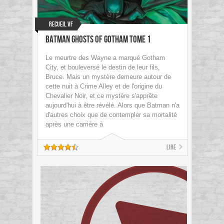
Recueil VF
Batman Ghosts of Gotham tome 1
Le meurtre des Wayne a marqué Gotham
City, et bouleversé le destin de leur fils,
Bruce. Mais un mystère demeure autour de
cette nuit à Crime Alley et de l'origine du
Chevalier Noir, et ce mystère s'apprête
aujourd'hui à être révélé. Alors que Batman n'a
d'autres choix que de contempler sa mortalité
après une carrière à
Lire