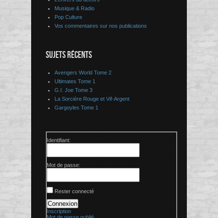
Musique & Radio
Pop Culture
Vos commentaires sur nos publications
SUJETS RÉCENTS
Avengers World Tome 2
Ultimates Tome 1
G.I. Joe Tome 3
La Sorcière Rouge et Vif-Argent
Gargoyles Tome 1
Identifiant:
Mot de passe:
Rester connecté
Connexion
Inscription
Mot de passe oublié