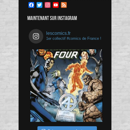
Facebook
Twitter
Instagram
YouTube
Feed
Channel
MAINTENANT SUR INSTAGRAM
lescomics.fr
1er collectif #comics de France !