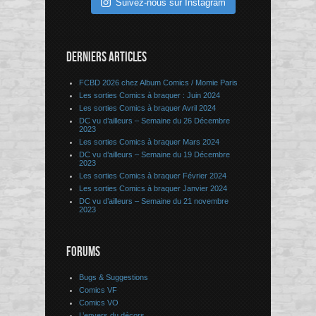
Suivez-nous sur Instagram
DERNIERS ARTICLES
FCBD 2026 chez Album Comics / Momie Paris
Les sorties Comics à braquer : Juin 2024
Les sorties Comics à braquer Avril 2024
DC vu d’ailleurs – Semaine du 26 Décembre
2023
Les sorties Comics à braquer Mars 2024
DC vu d’ailleurs – Semaine du 19 Décembre
2023
Les sorties Comics à braquer Février 2024
Les sorties Comics à braquer Janvier 2024
DC vu d’ailleurs – Semaine du 21 novembre
2023
FORUMS
Bugs & Suggestions
Comics VF
Comics VO
L’envers du décors