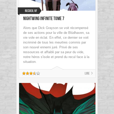
Recueil VF
Nightwing Infinite tome 7
Alors que Dick Grayson se voit récompensé
de ses actions pour la ville de Blüdhaven, sa
vie vole en éclat. En effet, ce dernier se voit
incriminé de tous les meurtres commis par
son nouvel ennemi juré. Privé de ses
ressources et affaibli par sa peur du vide,
notre héros s'isole et prend du recul face à la
situation.
Lire