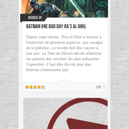
Recueil VF
Batman One Bad Day Ra’s Al Ghul
Depuis sept siècles, Ra's Al Ghul a assisté à
l'extinction de plusieurs espèces, aux ravages
de la pollution. Le monde doit être sauver à
tout prix. La Tête de Démon décide d'éliminer
les patrons des sociétés les plus polluantes.
Cependant, il faut être discret pour que
Batman n'intervienne pas.
Lire