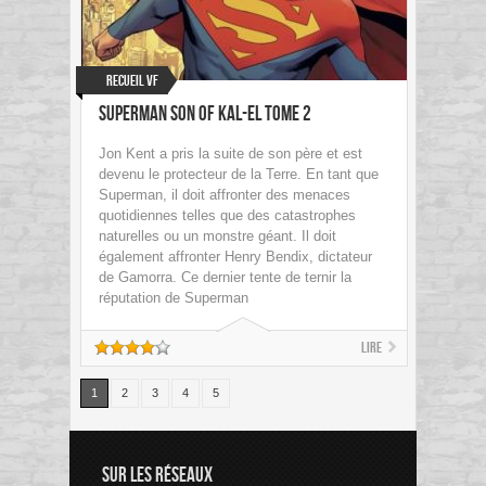
Recueil VF
Superman Son of Kal-El tome 2
Jon Kent a pris la suite de son père et est
devenu le protecteur de la Terre. En tant que
Superman, il doit affronter des menaces
quotidiennes telles que des catastrophes
naturelles ou un monstre géant. Il doit
également affronter Henry Bendix, dictateur
de Gamorra. Ce dernier tente de ternir la
réputation de Superman
Lire
1
2
3
4
5
SUR LES RÉSEAUX