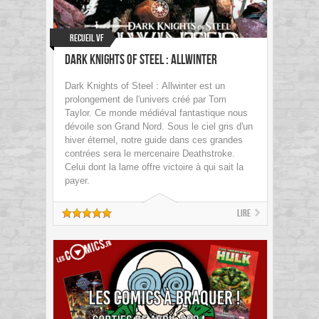
Recueil VF
Dark Knights of Steel : Allwinter
Dark Knights of Steel : Allwinter est un
prolongement de l'univers créé par Tom
Taylor. Ce monde médiéval fantastique nous
dévoile son Grand Nord. Sous le ciel gris d'un
hiver éternel, notre guide dans ces grandes
contrées sera le mercenaire Deathstroke.
Celui dont la lame offre victoire à qui sait la
payer.
Lire