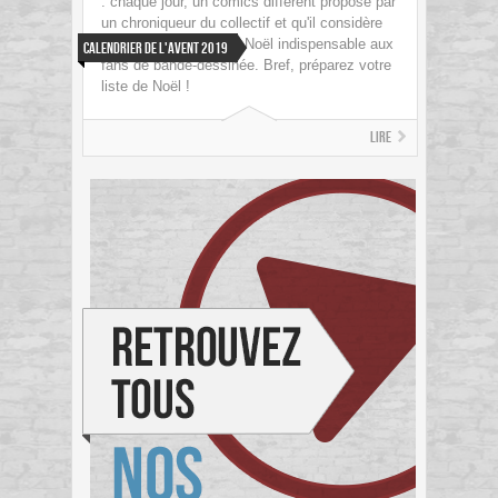
: chaque jour, un comics différent proposé par
un chroniqueur du collectif et qu'il considère
comme un cadeau de Noël indispensable aux
Calendrier de l'Avent 2019
fans de bande-dessinée. Bref, préparez votre
liste de Noël !
Lire