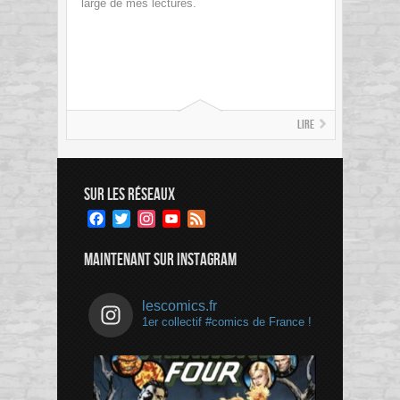
large de mes lectures.
Lire
SUR LES RÉSEAUX
Facebook
Twitter
Instagram
YouTube
Feed
Channel
MAINTENANT SUR INSTAGRAM
lescomics.fr
1er collectif #comics de France !