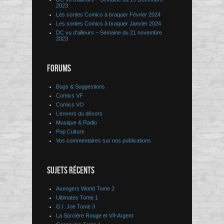
2023
Les sorties Comics à braquer Février 2024
Les sorties Comics à braquer Janvier 2024
DC vu d’ailleurs – Semaine du 21 novembre
2023
FORUMS
Bugs & Suggestions
Comics VF
Comics VO
L’envers du décors
Musique & Radio
Pop Culture
Vos commentaires sur nos publications
SUJETS RÉCENTS
Avengers World Tome 2
Ultimates Tome 1
G.I. Joe Tome 3
La Sorcière Rouge et Vif-Argent