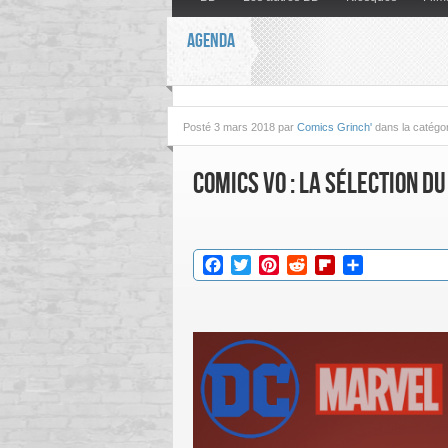
AGENDA
Posté
3 mars 2018 par
Comics Grinch'
dans la catégo
Comics VO : La sélection d
Facebook
Twitter
Pinterest
Reddit
Flipboard
Partager