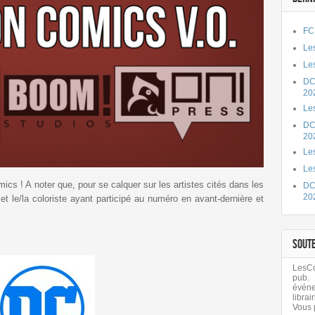
FC
Les
Les
DC
20
Le
DC
20
Les
Le
mics ! A noter que, pour se calquer sur les artistes cités dans les
DC
20
et le/la coloriste ayant participé au numéro en avant-dernière et
SOUT
LesCom
pub.
évén
librair
Vous 