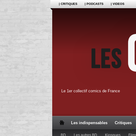
| CRITIQUES
| PODCASTS
| VIDEOS
Le 1er collectif comics de France
Les indispensables
Critiques
BD
Les autres BD
Kiosques
Film