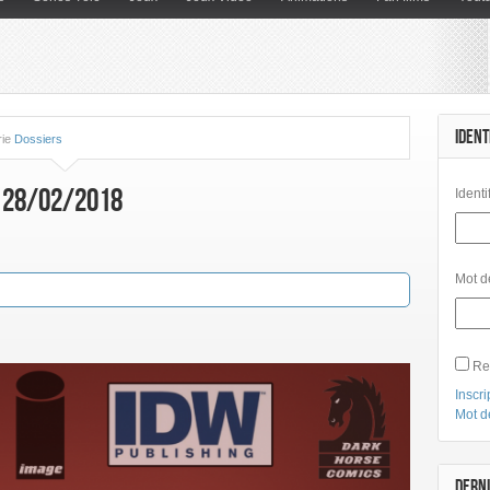
IDENT
rie
Dossiers
u 28/02/2018
Identi
Mot d
Re
Inscri
Mot d
DERNI