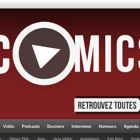
Vidéo
Podcasts
Dossiers
Interviews
Humeurs
Agenda
s
Séries Télé
Jeux
Jeux Vidéo
Animations
Fan films
Yout