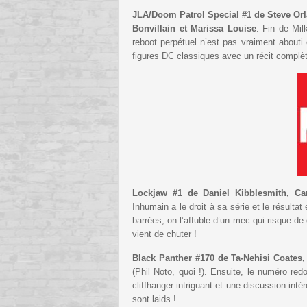
JLA/Doom Patrol Special #1 de Steve Or
Bonvillain et Marissa Louise
. Fin de Mil
reboot perpétuel n’est pas vraiment abou
figures DC classiques avec un récit complè
Lockjaw #1 de Daniel Kibblesmith, Car
Inhumain a le droit à sa série et le résulta
barrées, on l’affuble d’un mec qui risque de d
vient de chuter !
Black Panther #170 de Ta-Nehisi Coates,
(Phil Noto, quoi !). Ensuite, le numéro redo
cliffhanger intriguant et une discussion int
sont laids !