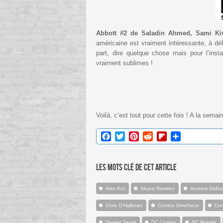
Abbott #2 de Saladin Ahmed, Sami Ki
américaine est vraiment intéressante, à déf
part, dire quelque chose mais pour l’inst
vraiment sublimes !
Voilà, c’est tout pour cette fois ! A la semai
Facebook
Twitter
Pinterest
Reddit
Flipboard
Partager
Les mots clé de cet article
Ales Kot
Alvaro Ramirez
Andrew Dalho
Chris O'Halloran
Comics Grincheux
Com
Danijel Zezelj
DC Comics
DC Rebirth