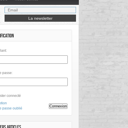
IFICATION
fiant:
e passe:
ster connecté
ption
Connexion
e passe oublié
ERS ARTICLES