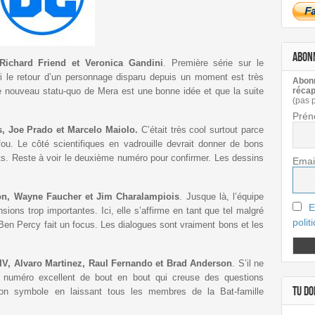
ABON
ichard Friend et Veronica Gandini
. Première série sur le
le retour d’un personnage disparu depuis un moment est très
Abonn
récap
 le nouveau statu-quo de Mera est une bonne idée et que la suite
(pas 
Prén
is, Joe Prado et Marcelo Maiolo.
C’était très cool surtout parce
fou. Le côté scientifiques en vadrouille devrait donner de bons
s. Reste à voir le deuxième numéro pour confirmer. Les dessins
Emai
ton, Wayne Faucher et Jim Charalampiois
. Jusque là, l’équipe
E
sions trop importantes. Ici, elle s’affirme en tant que tel malgré
polit
Ben Percy fait un focus. Les dialogues sont vraiment bons et les
IV, Alvaro Martinez, Raul Fernando et Brad Anderson
. S’il ne
Un numéro excellent de bout en bout qui creuse des questions
TU DOI
son symbole en laissant tous les membres de la Bat-famille