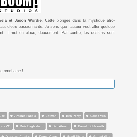
vela et Jason Wordie
. Cette plongée dans la mystique afro-
aut d’être passionnante. Je sens que l’auteur veut aller quelque
ant, il met en place, doucement. Par contre, les dessins sont
ne prochaine !
use
Antonio Fabela
Batman
Ben Percy
Carlos Villa
ics VO
Dale Eaglesham
Dan Abnett
Daniel Kibblesmith
Detective Comics
Donny Cates
Geoff Shaw
Gerard Way