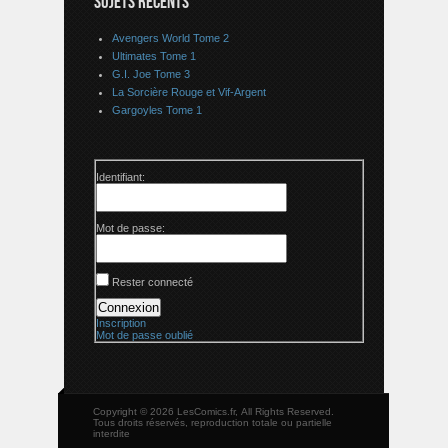
SUJETS RÉCENTS
Avengers World Tome 2
Ultimates Tome 1
G.I. Joe Tome 3
La Sorcière Rouge et Vif-Argent
Gargoyles Tome 1
Identifiant:
Mot de passe:
Rester connecté
Connexion
Inscription
Mot de passe oublié
Copyright © 2026 LesComics.fr, All Rights Reserved.
Tous droits réservés, reproduction totale ou partielle
interdite