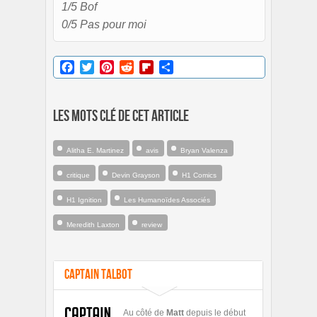
1/5 Bof
0/5 Pas pour moi
Facebook
Twitter
Pinterest
Reddit
Flipboard
Partager
Les mots clé de cet article
Alitha E. Martinez
avis
Bryan Valenza
critique
Devin Grayson
H1 Comics
H1 Ignition
Les Humanoïdes Associés
Meredith Laxton
review
Captain Talbot
Au côté de
Matt
depuis le début