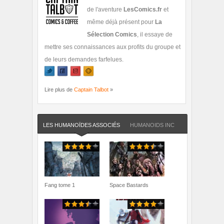
de l'aventure
LesComics.fr
et
même déjà présent pour
La
Sélection Comics
, il essaye de
mettre ses connaissances aux profits du groupe et
de leurs demandes farfelues.
Lire plus de
Captain Talbot
»
LES HUMANOÏDES ASSOCIÉS
HUMANOIDS INC
Fang tome 1
Space Bastards