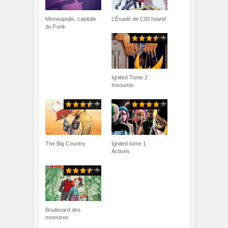
Minneapolis, capitale
L’Évadé de CID Island
du Funk
Ignited Tome 2 :
Insoumis
The Big Country
Ignited tome 1 :
Activés
Boulevard des
monstres