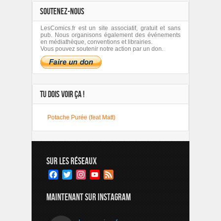
SOUTENEZ-NOUS
LesComics.fr est un site associatif, gratuit et sans
pub. Nous organisons également des événements
en médiathèque, conventions et librairies.
Vous pouvez soutenir notre action par un don.
TU DOIS VOIR ÇA !
Potache Purée (feat Matt)
SUR LES RÉSEAUX
Facebook
Twitter
Instagram
YouTube
Feed
Channel
MAINTENANT SUR INSTAGRAM