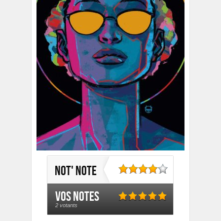
Not' note
Vos notes
2 votants