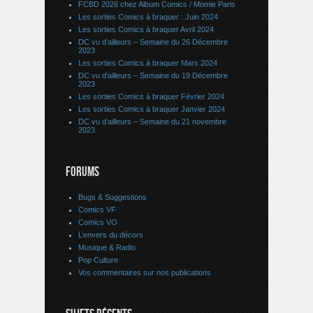
FCBD 2026 chez Album Comics / Momie Paris
Les sorties Comics à braquer : Juin 2024
Les sorties Comics à braquer Avril 2024
DC vu d’ailleurs – Semaine du 26 Décembre
2023
Les sorties Comics à braquer Mars 2024
DC vu d’ailleurs – Semaine du 19 Décembre
2023
Les sorties Comics à braquer Février 2024
Les sorties Comics à braquer Janvier 2024
DC vu d’ailleurs – Semaine du 21 novembre
2023
FORUMS
Bugs & Suggestions
Comics VF
Comics VO
L’envers du décors
Musique & Radio
Pop Culture
Vos commentaires sur nos publications