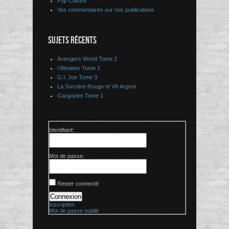
Pop Culture
Vos commentaires sur nos publications
SUJETS RÉCENTS
Avengers World Tome 2
Ultimates Tome 1
G.I. Joe Tome 3
La Sorcière Rouge et Vif-Argent
Gargoyles Tome 1
Identifiant:
Mot de passe:
Rester connecté
Connexion
Inscription
Mot de passe oublié