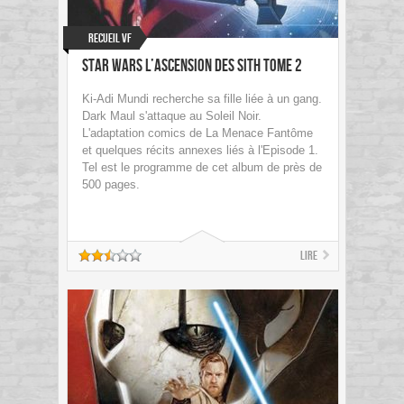
Recueil VF
Star Wars L’ascension des Sith tome 2
Ki-Adi Mundi recherche sa fille liée à un gang.
Dark Maul s'attaque au Soleil Noir.
L'adaptation comics de La Menace Fantôme
et quelques récits annexes liés à l'Episode 1.
Tel est le programme de cet album de près de
500 pages.
Lire