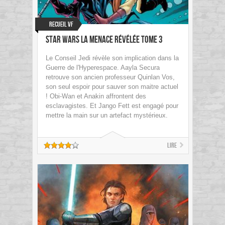
Recueil VF
Star Wars La Menace Révélée Tome 3
Le Conseil Jedi révèle son implication dans la
Guerre de l'Hyperespace. Aayla Secura
retrouve son ancien professeur Quinlan Vos,
son seul espoir pour sauver son maitre actuel
! Obi-Wan et Anakin affrontent des
esclavagistes. Et Jango Fett est engagé pour
mettre la main sur un artefact mystérieux.
Lire