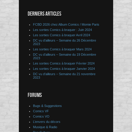
DERNIERS ARTICLES
FCBD 2026 chez Album Comics / Momie Paris
Les sorties Comics à braquer : Juin 2024
Les sorties Comics à braquer Avril 2024
DC vu d’ailleurs – Semaine du 26 Décembre
2023
Les sorties Comics à braquer Mars 2024
DC vu d’ailleurs – Semaine du 19 Décembre
2023
Les sorties Comics à braquer Février 2024
Les sorties Comics à braquer Janvier 2024
DC vu d’ailleurs – Semaine du 21 novembre
2023
FORUMS
Bugs & Suggestions
Comics VF
Comics VO
L’envers du décors
Musique & Radio