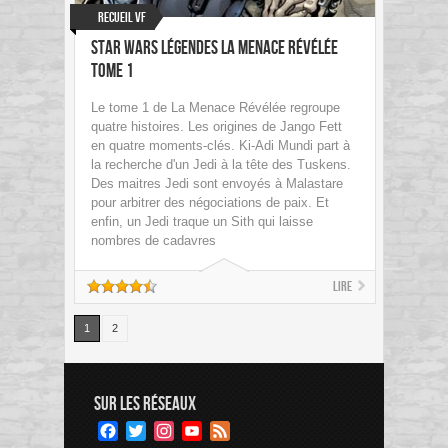
Recueil VF
Star Wars Légendes La Menace Révélée
Tome 1
Le tome 1 de La Menace Révélée regroupe
quatre histoires. Les origines de Jango Fett
en quatre moments-clés. Ki-Adi Mundi part à
la recherche d'un Jedi à la tête des Tuskens.
Des maitres Jedi sont envoyés à Malastare
pour arbitrer des négociations de paix. Et
enfin, un Jedi traque un Sith qui laisse
nombres de cadavres
Lire
1
2
SUR LES RÉSEAUX
Facebook
Twitter
Instagram
YouTube
Feed