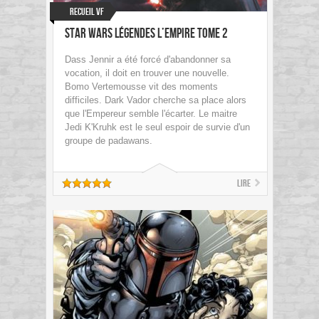
Recueil VF
Star Wars Légendes L’Empire Tome 2
Dass Jennir a été forcé d'abandonner sa
vocation, il doit en trouver une nouvelle.
Bomo Vertemousse vit des moments
difficiles. Dark Vador cherche sa place alors
que l'Empereur semble l'écarter. Le maitre
Jedi K'Kruhk est le seul espoir de survie d'un
groupe de padawans.
Lire