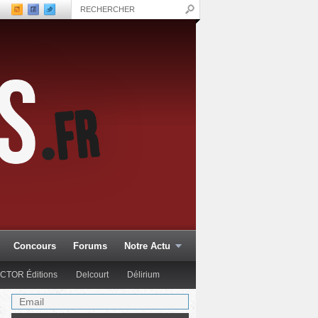
Concours
Forums
Notre Actu
CTOR Éditions
Delcourt
Délirium
Glénat Comics
Hachette Col.
Hi Comics