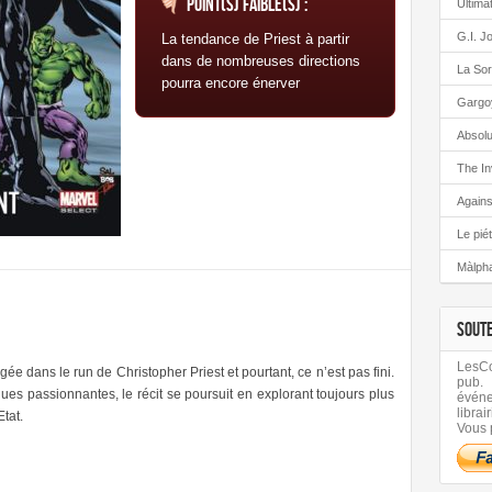
Point(s) faible(s) :
Ultima
G.I. J
La tendance de Priest à partir
dans de nombreuses directions
La Sor
pourra encore énerver
Gargo
Absolu
The In
Again
Le pié
Màlph
SOUT
LesCom
e dans le run de Christopher Priest et pourtant, ce n’est pas fini.
pub.
ues passionnantes, le récit se poursuit en explorant toujours plus
évén
librair
tat.
Vous 