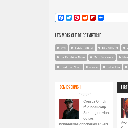
Facebook
Twitter
Pinterest
Reddit
Flipboard
Partager
Les mots clé de cet article
avis
Black Panther
Bob Almond
La Panthère Noire
Mark McKenna
Marv
Panthère Noire
review
Sal Veluto
Comics Grinch'
LIRE
Comics Grinch
râle beaucoup.
Son origine vient
de ses
Aven
nombreuses grincheries envers
2