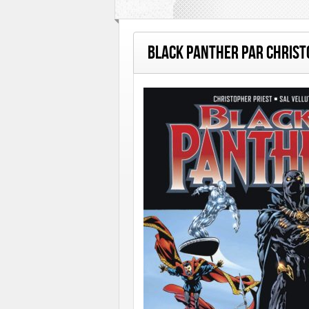
Hi Graphics
Huginn & Muninn
Le Lo
Black Panther par Christ
Talent Éditions
Urban Comics
Urban 