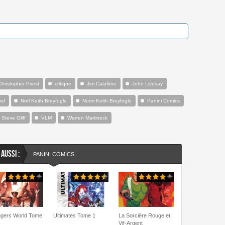
Christopher Priest
critique
Jim Calafiore
John Livesay
el
Norl Keith Breyfogle
Norm Keith Breyfogle
Panini Comics
Steve Oliff
VLM
Warren Martineck
 AUSSI :
PANINI COMICS
gers World Tome
Ultimates Tome 1
La Sorcière Rouge et
Vif-Argent