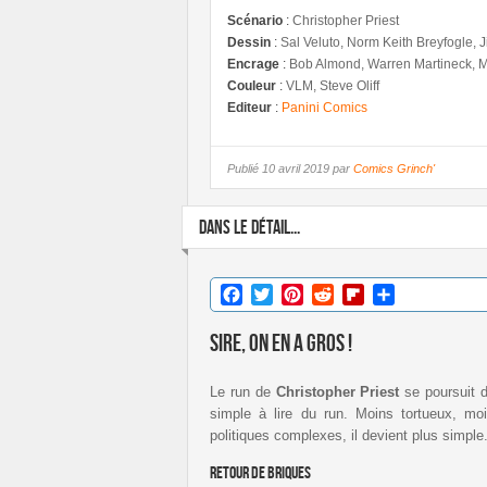
Scénario
:
Christopher Priest
Dessin
:
Sal Veluto, Norm Keith Breyfogle, J
Encrage
:
Bob Almond, Warren Martineck, M
Couleur
:
VLM, Steve Oliff
Editeur
:
Panini Comics
Publié
10 avril 2019 par
Comics Grinch'
DANS LE DÉTAIL...
Facebook
Twitter
Pinterest
Reddit
Flipboard
Partager
Sire, on en a gros !
Le run de
Christopher Priest
se poursuit d
simple à lire du run. Moins tortueux, mo
politiques complexes, il devient plus simple
Retour de briques