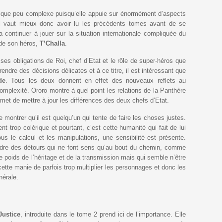
elque peu complexe puisqu’elle appuie sur énormément d’aspects
il vaut mieux donc avoir lu les précédents tomes avant de se
a continuer à jouer sur la situation internationale compliquée du
 de son héros,
T’Challa
.
 ses obligations de Roi, chef d’Etat et le rôle de super-héros que
rendre des décisions délicates et à ce titre, il est intéressant que
de
. Tous les deux donnent en effet des nouveaux reflets au
omplexité. Ororo montre à quel point les relations de la Panthère
et de mettre à jour les différences des deux chefs d’Etat.
 montrer qu’il est quelqu’un qui tente de faire les choses justes.
ent trop colérique et pourtant, c’est cette humanité qui fait de lui
s le calcul et les manipulations, une sensibilité est présente.
endre des détours qui ne font sens qu’au bout du chemin, comme
le poids de l’héritage et de la transmission mais qui semble n’être
cette manie de parfois trop multiplier les personnages et donc les
nérale.
Justice
, introduite dans le tome 2 prend ici de l’importance. Elle