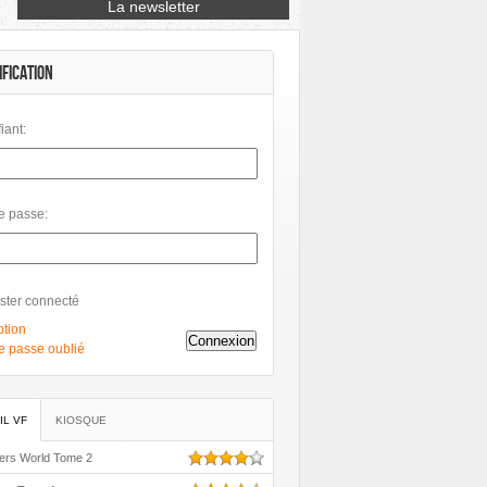
Petit à Petit
Phileas
Philéas
Rue de Sèvres
Soleil
IFICATION
fiant:
e passe:
ster connecté
ption
Connexion
e passe oublié
IL VF
KIOSQUE
ers World Tome 2