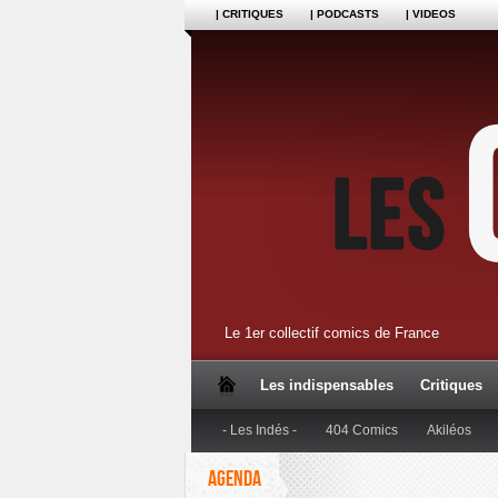
| CRITIQUES
| PODCASTS
| VIDEOS
Le 1er collectif comics de France
Les indispensables
Critiques
- Les Indés -
404 Comics
Akiléos
AGENDA
Dupuis
Editions Anspach
Editions B