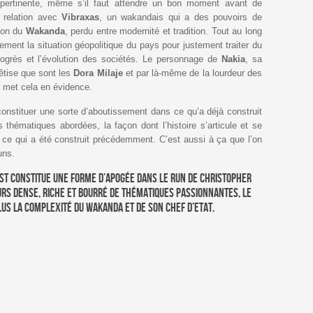
 pertinente, même s’il faut attendre un bon moment avant de
a relation avec
Vibraxas
, un wakandais qui a des pouvoirs de
tion du
Wakanda
, perdu entre modernité et tradition. Tout au long
nement la situation géopolitique du pays pour justement traiter du
progrès et l’évolution des sociétés. Le personnage de
Nakia
, sa
 bêtise que sont les
Dora Milaje
et par là-même de la lourdeur des
e met cela en évidence.
nstituer une sorte d’aboutissement dans ce qu’a déjà construit
 thématiques abordées, la façon dont l’histoire s’articule et se
 ce qui a été construit précédemment. C’est aussi à ça que l’on
uns.
iest constitue une forme d’apogée dans le run de Christopher
jours dense, riche et bourré de thématiques passionnantes, le
lus la complexité du Wakanda et de son chef d’Etat.