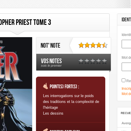
mbard
Les Humanoïdes Associés
Mangas
Morgen
Panini Comics
IDENT
opher Priest Tome 3
Link
Identi
Not' note
Mot d
Vos notes
sois le premier
Re
Point(s) fort(s) :
Inscri
Mot d
Les interrogations sur le poids
des traditions et la complexité de
l'héritage
Les dessins
RECUE
Aveng