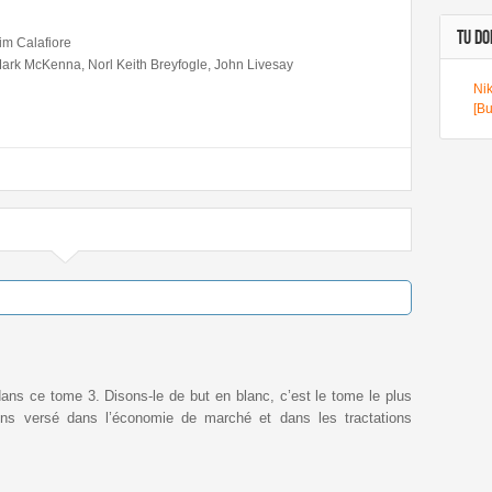
TU DOI
im Calafiore
ark McKenna, Norl Keith Breyfogle, John Livesay
Nik
[Bu
ans ce tome 3. Disons-le de but en blanc, c’est le tome le plus
ins versé dans l’économie de marché et dans les tractations
.