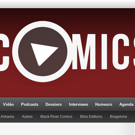
Vidéo
Podcasts
Dossiers
Interviews
Humeurs
Agenda
Ankama
Autres
Black River Comics
Bliss Editions
Bragelone
lueman
Editions Paquet
Editions Réflexions
Gallimard
Glénat