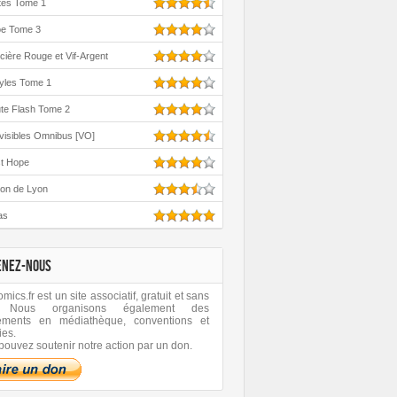
tes Tome 1
oe Tome 3
cière Rouge et Vif-Argent
yles Tome 1
te Flash Tome 2
visibles Omnibus [VO]
st Hope
ton de Lyon
as
ENEZ-NOUS
ics.fr est un site associatif, gratuit et sans
 Nous organisons également des
ements en médiathèque, conventions et
ies.
pouvez soutenir notre action par un don.