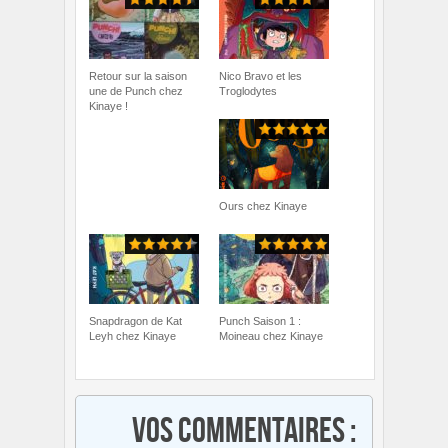
Retour sur la saison
Nico Bravo et les
une de Punch chez
Troglodytes
Kinaye !
Ours chez Kinaye
Snapdragon de Kat
Punch Saison 1 :
Leyh chez Kinaye
Moineau chez Kinaye
Vos commentaires :