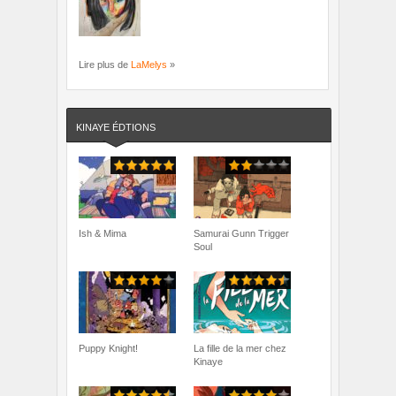
Lire plus de
LaMelys
»
KINAYE ÉDTIONS
Ish & Mima
Samurai Gunn Trigger
Soul
Puppy Knight!
La fille de la mer chez
Kinaye