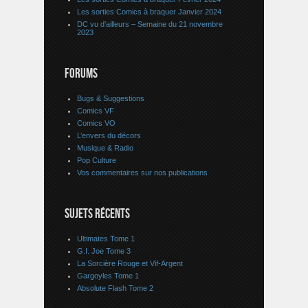
Les sorties Comics à braquer Janvier 2024
DC vu d’ailleurs – Semaine du 21 novembre
2023
FORUMS
Bugs & Suggestions
Comics VF
Comics VO
L’envers du décors
Musique & Radio
Pop Culture
Vos commentaires sur nos publications
SUJETS RÉCENTS
Ultimates Tome 1
G.I. Joe Tome 3
La Sorcière Rouge et Vif-Argent
Gargoyles Tome 1
Absolute Flash Tome 2