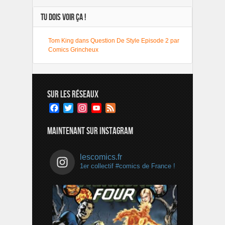
TU DOIS VOIR ÇA !
Tom King dans Question De Style Episode 2 par
Comics Grincheux
SUR LES RÉSEAUX
Facebook
Twitter
Instagram
YouTube
Feed
Channel
MAINTENANT SUR INSTAGRAM
lescomics.fr
1er collectif #comics de France !