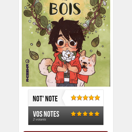
Not' note
Vos notes
2 votants