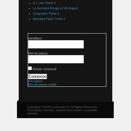
G.I. Joe Tome 3
La Sorcière Rouge et Vif-Argent
Gargoyles Tome 1
Absolute Flash Tome 2
Identifiant:
Mot de passe:
Rester connecté
Connexion
Inscription
Mot de passe oublié
Copyright © 2026 LesComics.fr, All Rights Reserved.
Tous droits réservés, reproduction totale ou partielle
interdite