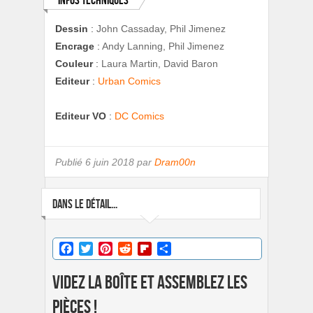
Infos techniques
Dessin
:
John Cassaday, Phil Jimenez
Encrage
:
Andy Lanning, Phil Jimenez
Couleur
:
Laura Martin, David Baron
Editeur
:
Urban Comics
Editeur VO
:
DC Comics
Publié
6 juin 2018 par
Dram00n
DANS LE DÉTAIL...
Facebook
Twitter
Pinterest
Reddit
Flipboard
Partager
Videz la boîte et assemblez les
pièces !