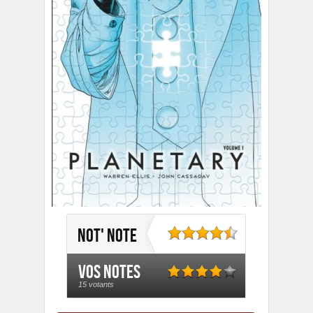
Not' note
Vos notes
15 votants