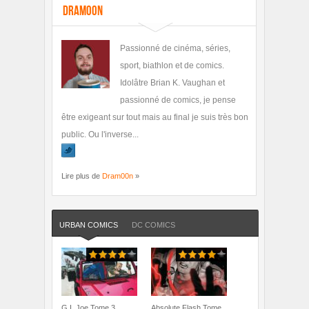
Dram00n
Passionné de cinéma, séries,
sport, biathlon et de comics.
Idolâtre Brian K. Vaughan et
passionné de comics, je pense
être exigeant sur tout mais au final je suis très bon
public. Ou l'inverse...
Lire plus de
Dram00n
»
URBAN COMICS
DC COMICS
G.I. Joe Tome 3
Absolute Flash Tome