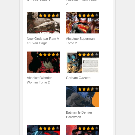
2
New Gods par Ram V
Absolute Superman
et Evan Cagle
Tome 2
Absolute Wonder
Gotham Gazette
Woman Tome 2
Batman le Dernier
Halloween