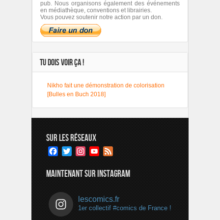
pub. Nous organisons également des événements
en médiathèque, conventions et librairies.
Vous pouvez soutenir notre action par un don.
TU DOIS VOIR ÇA !
Nikho fait une démonstration de colorisation
[Bulles en Buch 2018]
SUR LES RÉSEAUX
Facebook
Twitter
Instagram
YouTube
Feed
Channel
MAINTENANT SUR INSTAGRAM
lescomics.fr
1er collectif #comics de France !