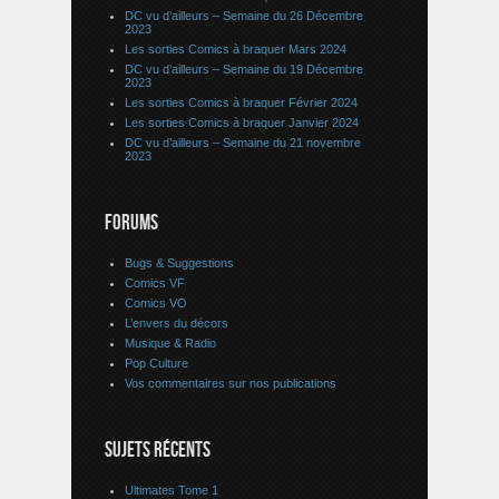
DC vu d’ailleurs – Semaine du 26 Décembre
2023
Les sorties Comics à braquer Mars 2024
DC vu d’ailleurs – Semaine du 19 Décembre
2023
Les sorties Comics à braquer Février 2024
Les sorties Comics à braquer Janvier 2024
DC vu d’ailleurs – Semaine du 21 novembre
2023
FORUMS
Bugs & Suggestions
Comics VF
Comics VO
L’envers du décors
Musique & Radio
Pop Culture
Vos commentaires sur nos publications
SUJETS RÉCENTS
Ultimates Tome 1