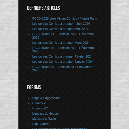
DERNIERS ARTICLES
FCBD 2026 chez Album Comics / Momie Paris
Les sorties Comics à braquer : Juin 2024
Les sorties Comics à braquer Avril 2024
DC vu d’ailleurs – Semaine du 26 Décembre
2023
Les sorties Comics à braquer Mars 2024
DC vu d’ailleurs – Semaine du 19 Décembre
2023
Les sorties Comics à braquer Février 2024
Les sorties Comics à braquer Janvier 2024
DC vu d’ailleurs – Semaine du 21 novembre
2023
FORUMS
Bugs & Suggestions
Comics VF
Comics VO
L’envers du décors
Musique & Radio
Pop Culture