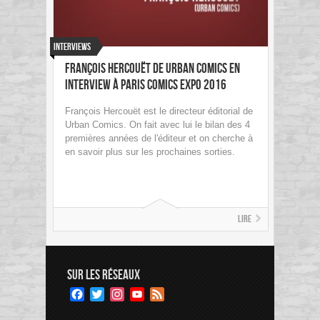
Interviews
François Hercouët de Urban Comics en
Interview à Paris Comics Expo 2016
François Hercouët est le directeur éditorial de
Urban Comics. On fait avec lui le bilan des 4
premières années de l'éditeur et on cherche à
en savoir plus sur les prochaines sorties.
Lire
SUR LES RÉSEAUX
Facebook
Twitter
Instagram
YouTube
Feed
Channel