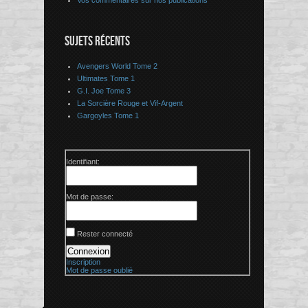
Vos commentaires sur nos publications
SUJETS RÉCENTS
Avengers World Tome 2
Ultimates Tome 1
G.I. Joe Tome 3
La Sorcière Rouge et Vif-Argent
Gargoyles Tome 1
Identifiant:
Mot de passe:
Rester connecté
Connexion
Inscription
Mot de passe oublié