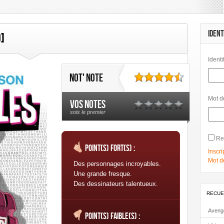
mbard
Les Humanoïdes Associés
Mangas
Morgen
Panini Comics
Urban Comics
Urban Link
IDENT
]
Identi
Not' note
Mot d
Vos notes
sois le premier
Re
Point(s) fort(s) :
Inscri
Mot d
Des personnages incroyables.
Une grande fresque.
Des dessinateurs talentueux.
RECUE
Aveng
Point(s) faible(s) :