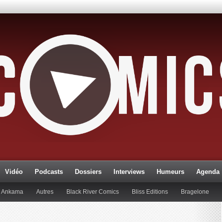
Vidéo
Podcasts
Dossiers
Interviews
Humeurs
Agenda
Ankama
Autres
Black River Comics
Bliss Editions
Bragelone
lueman
Editions Paquet
Editions Réflexions
Gallimard
Glénat