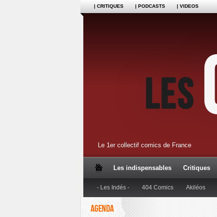
| CRITIQUES
| PODCASTS
| VIDEOS
Le 1er collectif comics de France
Les indispensables
Critiques
- Les Indés -
404 Comics
Akiléos
AGENDA
Dupuis
Editions Anspach
Editions B