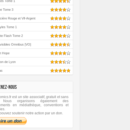
tes Tome 1
oe Tome 3
cière Rouge et Vif-Argent
yles Tome 1
te Flash Tome 2
visibles Omnibus [VO]
st Hope
ton de Lyon
as
ENEZ-NOUS
ics.fr est un site associatif, gratuit et sans
 Nous organisons également des
ements en médiathèque, conventions et
ies.
pouvez soutenir notre action par un don.