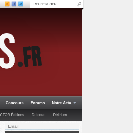
Concours
Forums
Notre Actu
CTOR Éditions
Delcourt
Délirium
Glénat Comics
Hachette Col.
Hi Comics