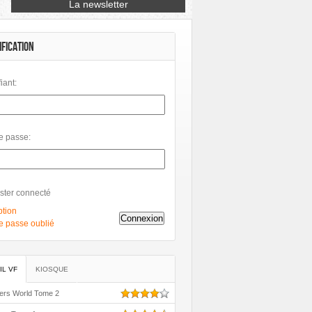
Petit à Petit
Phileas
Philéas
IFICATION
fiant:
e passe:
ster connecté
ption
Connexion
e passe oublié
IL VF
KIOSQUE
ers World Tome 2