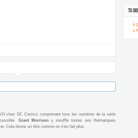
TU DOI
À 
à 
 VO chez DC Comics comprenant tous les numéros de la série
ccessible.
Grant Morrison
y insuffle toutes ses thématiques
e. Cela donne un titre comme on n’en fait plus.