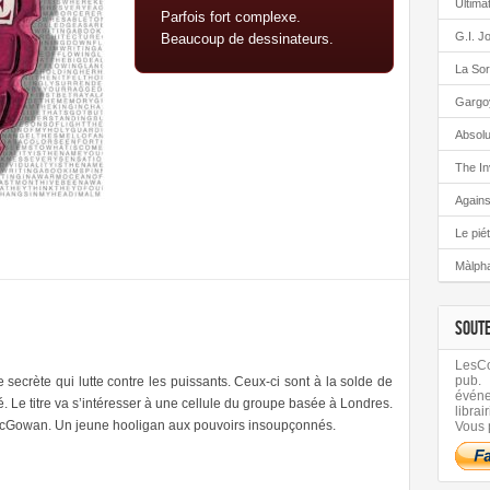
Ultima
Parfois fort complexe.
G.I. J
Beaucoup de dessinateurs.
La Sor
Gargo
Absolu
The In
Again
Le pié
Màlph
SOUT
LesCom
pub.
e secrète qui lutte contre les puissants. Ceux-ci sont à la solde de
évén
é. Le titre va s’intéresser à une cellule du groupe basée à Londres.
librair
McGowan. Un jeune hooligan aux pouvoirs insoupçonnés.
Vous 