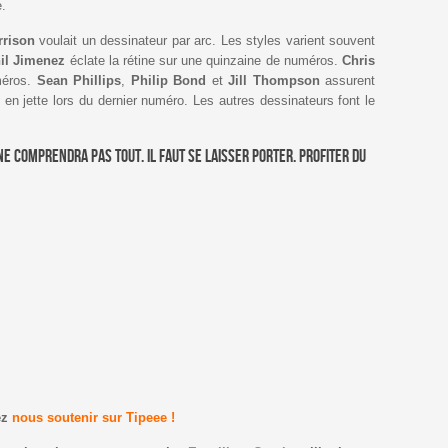
e.
rison
voulait un dessinateur par arc. Les styles varient souvent
il Jimenez
éclate la rétine sur une quinzaine de numéros.
Chris
méros.
Sean Phillips
,
Philip Bond
et
Jill Thompson
assurent
en jette lors du dernier numéro. Les autres dessinateurs font le
 ne comprendra pas tout. Il faut se laisser porter. Profiter du
ez
nous soutenir sur Tipeee !