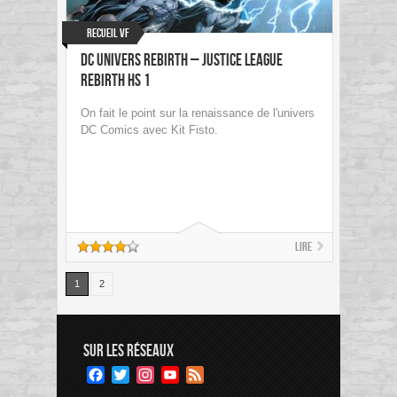
Recueil VF
DC Univers Rebirth – Justice League
Rebirth HS 1
On fait le point sur la renaissance de l'univers
DC Comics avec Kit Fisto.
Lire
1
2
SUR LES RÉSEAUX
Facebook
Twitter
Instagram
YouTube
Feed
Channel