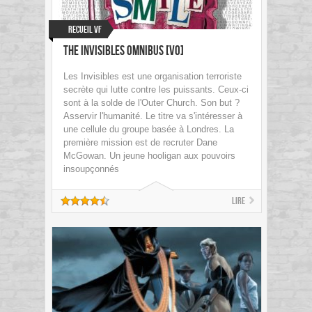
Recueil VF
The Invisibles Omnibus [VO]
Les Invisibles est une organisation terroriste
secrète qui lutte contre les puissants. Ceux-ci
sont à la solde de l'Outer Church. Son but ?
Asservir l'humanité. Le titre va s'intéresser à
une cellule du groupe basée à Londres. La
première mission est de recruter Dane
McGowan. Un jeune hooligan aux pouvoirs
insoupçonnés
Lire