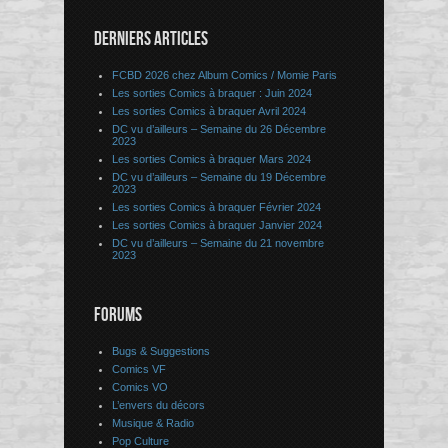
DERNIERS ARTICLES
FCBD 2026 chez Album Comics / Momie Paris
Les sorties Comics à braquer : Juin 2024
Les sorties Comics à braquer Avril 2024
DC vu d’ailleurs – Semaine du 26 Décembre
2023
Les sorties Comics à braquer Mars 2024
DC vu d’ailleurs – Semaine du 19 Décembre
2023
Les sorties Comics à braquer Février 2024
Les sorties Comics à braquer Janvier 2024
DC vu d’ailleurs – Semaine du 21 novembre
2023
FORUMS
Bugs & Suggestions
Comics VF
Comics VO
L’envers du décors
Musique & Radio
Pop Culture