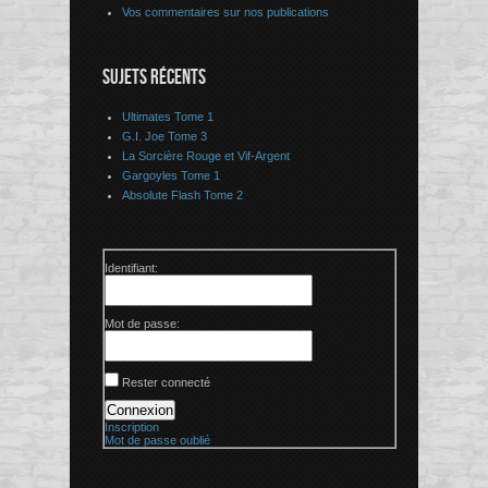
Vos commentaires sur nos publications
SUJETS RÉCENTS
Ultimates Tome 1
G.I. Joe Tome 3
La Sorcière Rouge et Vif-Argent
Gargoyles Tome 1
Absolute Flash Tome 2
Identifiant:
Mot de passe:
Rester connecté
Connexion
Inscription
Mot de passe oublié