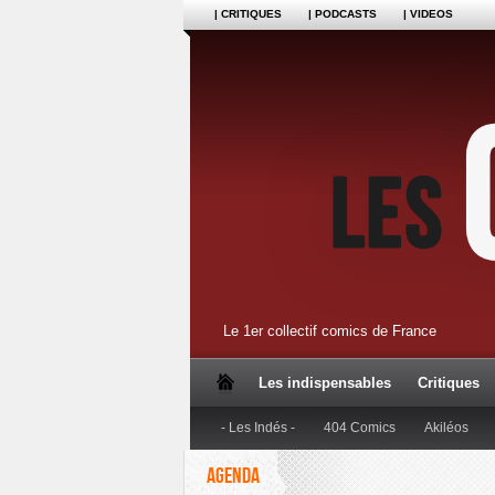
| CRITIQUES
| PODCASTS
| VIDEOS
Le 1er collectif comics de France
Les indispensables
Critiques
- Les Indés -
404 Comics
Akiléos
AGENDA
Dupuis
Editions Anspach
Editions B