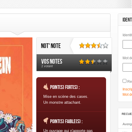
mbard
Les Humanoïdes Associés
Mangas
Morgen
Panini Comics
Urban Link
Urban Comics
IDENT
Identi
Not' note
Mot d
Vos notes
1 votant
Re
Point(s) fort(s) :
Inscri
Mot d
Mise en scène des cases.
Un monstre attachant.
RECUE
Point(s) faible(s) :
Aveng
Un ouvrage qui n'apporte pas