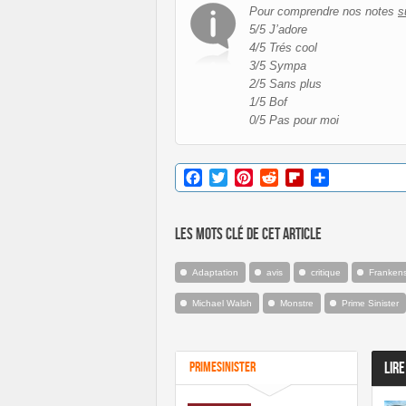
Pour comprendre nos notes
s
5/5 J’adore
4/5 Trés cool
3/5 Sympa
2/5 Sans plus
1/5 Bof
0/5 Pas pour moi
Facebook
Twitter
Pinterest
Reddit
Flipboard
Partager
Les mots clé de cet article
Adaptation
avis
critique
Frankens
Michael Walsh
Monstre
Prime Sinister
PrimeSinister
LIRE