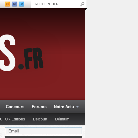
Concours
Forums
Notre Actu
CTOR Éditions
Delcourt
Délirium
Glénat Comics
Hachette Col.
Hi Comics