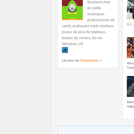
Business-man
de petite
envergure,
professionnel de
G.I.
santé, pratiquant d'arts martiaux,
joueur de jeux de plateaux,
lecteur de comics, fan de
littérature US
Lire plus de
PrimeSinister
»
Abso
Tome
Batm
Hall