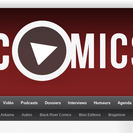
Vidéo
Podcasts
Dossiers
Interviews
Humeurs
Agenda
Ankama
Autres
Black River Comics
Bliss Editions
Bragelone
lueman
Editions Paquet
Editions Réflexions
Gallimard
Glénat