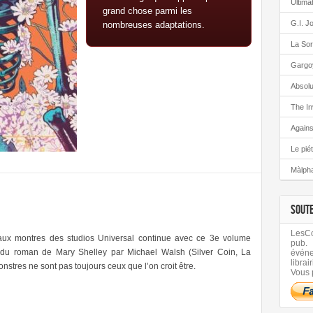
Ultima
grand chose parmi les
G.I. J
nombreuses adaptations.
La Sor
Gargo
Absolu
The In
Again
Le pié
Màlph
SOUT
LesCom
aux montres des studios Universal continue avec ce 3e volume
pub.
 du roman de Mary Shelley par Michael Walsh (Silver Coin, La
évén
librair
onstres ne sont pas toujours ceux que l’on croit être.
Vous 