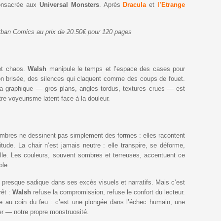
consacrée aux
Universal Monsters
. Après
Dracula
et
l’Etrange
Urban Comics au prix de 20.50€ pour 120 pages
 et chaos.
Walsh
manipule le temps et l’espace des cases pour
on brisée, des silences qui claquent comme des coups de fouet.
graphique — gros plans, angles tordus, textures crues — est
otre voyeurisme latent face à la douleur.
 ombres ne dessinent pas simplement des formes : elles racontent
itude. La chair n’est jamais neutre : elle transpire, se déforme,
elle. Les couleurs, souvent sombres et terreuses, accentuent ce
ble.
, presque sadique dans ses excès visuels et narratifs. Mais c’est
rêt :
Walsh
refuse la compromission, refuse le confort du lecteur.
re au coin du feu : c’est une plongée dans l’échec humain, une
er — notre propre monstruosité.