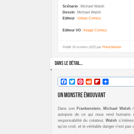
Scénario
:
Michael Walsh
Dessin
:
Michael Walsh
Editeur
:
Urban Comics
Editeur VO
:
Image Comics
Publié
30 octobre 2025 par
PrimeSinister
DANS LE DÉTAIL...
Facebook
Twitter
Pinterest
Reddit
Flipboard
Partager
Un monstre émouvant
Dans son
Frankenstein
,
Michael Walsh
n
autopsie de ce qui nous rend humains 
responsabilité du créateur,
Walsh
s’intéres
qu’on croit, et le véritable danger n’est pa