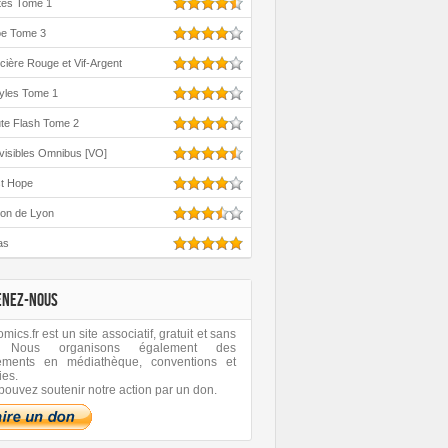
tes Tome 1
oe Tome 3
cière Rouge et Vif-Argent
yles Tome 1
te Flash Tome 2
visibles Omnibus [VO]
st Hope
ton de Lyon
as
ENEZ-NOUS
ics.fr est un site associatif, gratuit et sans
 Nous organisons également des
ements en médiathèque, conventions et
ies.
pouvez soutenir notre action par un don.