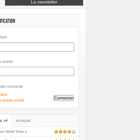
Petit à Petit
Phileas
Philéas
IFICATION
fiant:
e passe:
ster connecté
ption
Connexion
e passe oublié
IL VF
KIOSQUE
ers World Tome 2