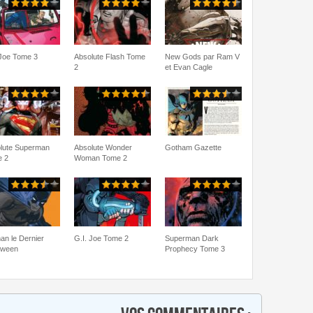
 Joe Tome 3
Absolute Flash Tome
New Gods par Ram V
2
et Evan Cagle
lute Superman
Absolute Wonder
Gotham Gazette
 2
Woman Tome 2
an le Dernier
G.I. Joe Tome 2
Superman Dark
oween
Prophecy Tome 3