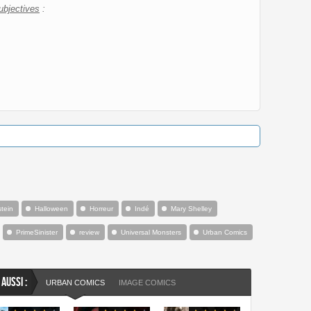
ubjectives
:
tein
Halloween
Horreur
Indé
Mary Shelley
PrimeSinister
review
Universal Monsters
Urban Comics
 AUSSI :
URBAN COMICS
IMAGE COMICS