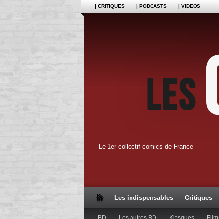
| CRITIQUES
| PODCASTS
| VIDEOS
Le 1er collectif comics de France
Les indispensables
Critiques
BD
Les autres BD
Kiosques
Film