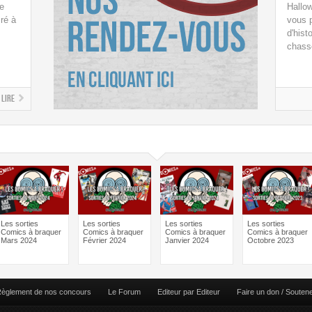
e
Hallow
ré à
vous p
d'hist
chass
Lire
Les sorties
Les sorties
Les sorties
Les sorties
Comics à braquer
Comics à braquer
Comics à braquer
Comics à braquer
Mars 2024
Février 2024
Janvier 2024
Octobre 2023
èglement de nos concours
Le Forum
Editeur par Editeur
Faire un don / Souten