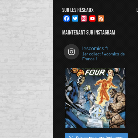
SUR LES RÉSEAUX
Facebook
Twitter
Instagram
YouTube
Feed
Channel
MAINTENANT SUR INSTAGRAM
lescomics.fr
1er collectif #comics de
France !
Suivez-nous sur Instagram