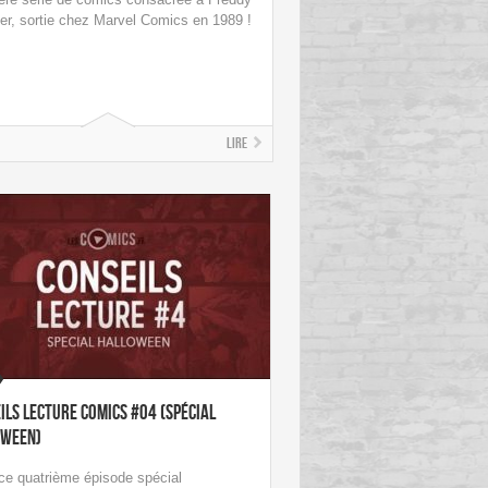
er, sortie chez Marvel Comics en 1989 !
Lire
ils Lecture Comics #04 (spécial
oween)
ce quatrième épisode spécial