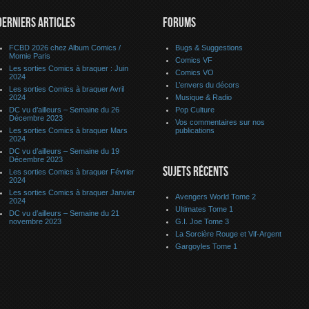
DERNIERS ARTICLES
FORUMS
FCBD 2026 chez Album Comics /
Bugs & Suggestions
Momie Paris
Comics VF
Les sorties Comics à braquer : Juin
Comics VO
2024
L’envers du décors
Les sorties Comics à braquer Avril
2024
Musique & Radio
DC vu d’ailleurs – Semaine du 26
Pop Culture
Décembre 2023
Vos commentaires sur nos
Les sorties Comics à braquer Mars
publications
2024
DC vu d’ailleurs – Semaine du 19
Décembre 2023
SUJETS RÉCENTS
Les sorties Comics à braquer Février
2024
Les sorties Comics à braquer Janvier
Avengers World Tome 2
2024
Ultimates Tome 1
DC vu d’ailleurs – Semaine du 21
novembre 2023
G.I. Joe Tome 3
La Sorcière Rouge et Vif-Argent
Gargoyles Tome 1