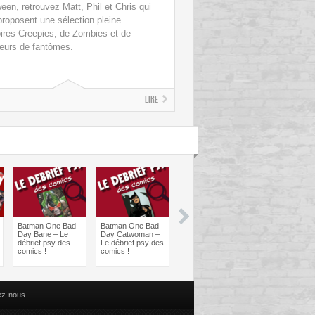
een, retrouvez Matt, Phil et Chris qui
roposent une sélection pleine
oires Creepies, de Zombies et de
eurs de fantômes.
Lire
Batman One Bad
Batman One Bad
Les sorties
Les sorties
Day Bane – Le
Day Catwoman –
Comics à braquer
Comics à bra
débrief psy des
Le débrief psy des
: Juin 2024
Avril 2024
comics !
comics !
ez-nous