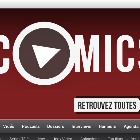
Vidéo
Podcasts
Dossiers
Interviews
Humeurs
Agenda
s
Séries Télé
Jeux
Jeux Vidéo
Animations
Fan films
Yout