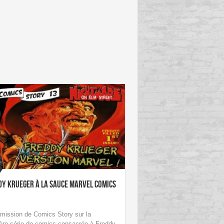
dy Krueger à la sauce Marvel Comics
mission de Comics Story sur la
ère série de comics consacrée à Freddy