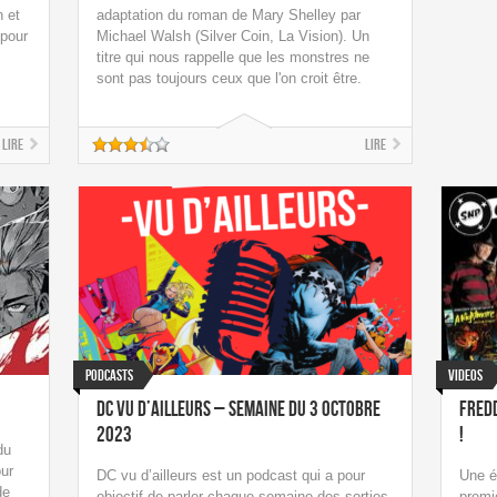
 et
adaptation du roman de Mary Shelley par
 pour
Michael Walsh (Silver Coin, La Vision). Un
titre qui nous rappelle que les monstres ne
sont pas toujours ceux que l'on croit être.
Lire
Lire
Podcasts
Videos
DC vu d’ailleurs – Semaine du 3 octobre
Fred
2023
!
du
our
DC vu d’ailleurs est un podcast qui a pour
Une é
de
objectif de parler chaque semaine des sorties
premi