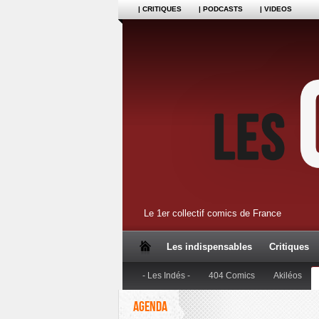
| CRITIQUES
| PODCASTS
| VIDEOS
Le 1er collectif comics de France
Les indispensables
Critiques
- Les Indés -
404 Comics
Akiléos
AGENDA