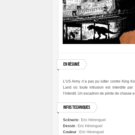
En résumé
L’US Army n’a pas pu lutter contre King Ko
Land où toute intrusion est interdite pa
l’interdit. Un escadron de pilote de chasse e
Infos techniques
Scénario
:
Eric Hérenguel
Dessin
:
Eric Hérenguel
Couleur
:
Eric Hérenguel