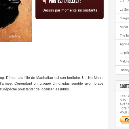
Point(s) faible(s) :
G.I. J
La Sor
Dessin par moments inconstants.
Gargo
Absolu
The In
Again
Le pié
Màlph
Disney
ng. Désormais l’île de Manhattan est son territoire. Un No Man’s
r l’armée. Cependant un groupe d’individus semble avoir bravé
SOUT
st dépêché pour tenter de localiser les intrus.
LesCom
pub.
évén
librair
Vous 