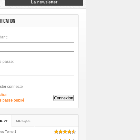
manoïdes Associés
Mangas
Morgen
Urban Link
IFICATION
fiant:
e passe:
ster connecté
ption
Connexion
e passe oublié
IL VF
KIOSQUE
tes Tome 1