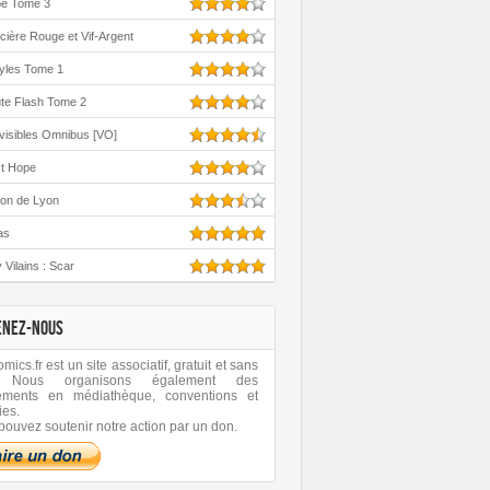
oe Tome 3
cière Rouge et Vif-Argent
yles Tome 1
te Flash Tome 2
visibles Omnibus [VO]
st Hope
ton de Lyon
as
 Vilains : Scar
ENEZ-NOUS
ics.fr est un site associatif, gratuit et sans
 Nous organisons également des
ements en médiathèque, conventions et
ies.
pouvez soutenir notre action par un don.