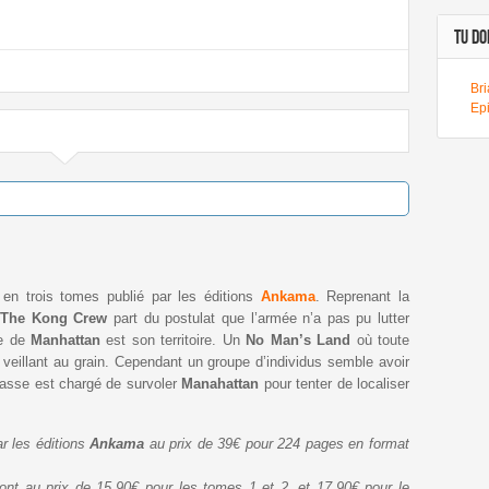
TU DOI
Br
Ep
en trois tomes publié par les éditions
Ankama
. Reprenant la
,
The
Kong Crew
part du postulat que l’armée n’a pas pu lutter
le de
Manhattan
est son territoire. Un
No Man’s Land
où toute
y veillant au grain. Cependant un groupe d’individus semble avoir
chasse est chargé de survoler
Manahattan
pour tenter de localiser
r les éditions
Ankama
au prix de 39€ pour 224 pages en format
sont au prix de 15,90€ pour les tomes 1 et 2, et 17,90€ pour le