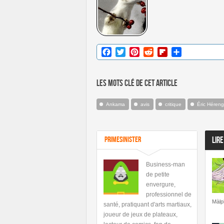
Facebook
Twitter
Pinterest
Reddit
Flipboard
Partager
Les mots clé de cet article
Ankama
avis
critique
Éric Héreng
PrimeSinister
LIRE
Business-man
de petite
envergure,
professionnel de
Màlp
santé, pratiquant d'arts martiaux,
joueur de jeux de plateaux,