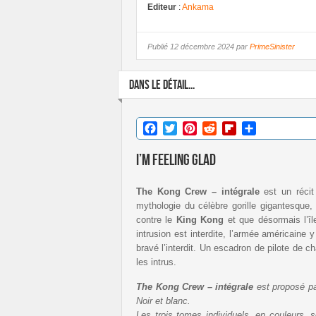
Editeur
:
Ankama
Publié
12 décembre 2024 par
PrimeSinister
DANS LE DÉTAIL...
Facebook
Twitter
Pinterest
Reddit
Flipboard
Partager
I’m feeling glad
The Kong Crew – intégrale
est un récit 
mythologie du célèbre gorille gigantesque
contre le
King Kong
et que désormais l’î
intrusion est interdite, l’armée américaine 
bravé l’interdit. Un escadron de pilote de 
les intrus.
The Kong Crew – intégrale
est proposé pa
Noir et blanc.
Les trois tomes individuels, en couleurs, 