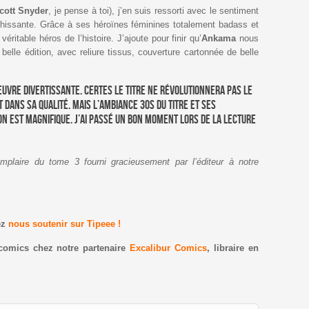
cott Snyder
, je pense à toi), j’en suis ressorti avec le sentiment
îchissante. Grâce à ses héroïnes féminines totalement badass et
 véritable héros de l’histoire. J’ajoute pour finir qu’
Ankama
nous
belle édition, avec reliure tissus, couverture cartonnée de belle
euvre divertissante. Certes le titre ne révolutionnera pas le
 dans sa qualité. Mais l’ambiance 30s du titre et ses
n est magnifique. J’ai passé un bon moment lors de la lecture
emplaire du tome 3 fourni gracieusement par l’éditeur à notre
ez
nous soutenir sur Tipeee !
comics chez notre partenaire
Excalibur Comics
, libraire en