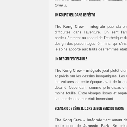
tome 3.
Un coup d’œil dans le Rétro
The Kong Crew – intégrale
joue clairem
difficultés dans l’aventure. On sent l’a
particulièrement au regard de l’esthétique 
design des personnages féminins, qui s’insp
le soins apporté aux traits des femmes étai
Un dessin perfectible
The Kong Crew – intégrale
jouit plutôt d’
et précis sur les dessins inorganiques. Les 
les voitures de cette époque avait de la gue
détaillé. Cependant, comme je le disais ci-a
moins fouillé. Entre visages lisses et regard
l’auteur-dessinateur était inconstant.
Scénario de série B, dans le bon sens du terme
The Kong Crew – intégrale
tient autant d
petite dose de
Jurassic Park
. Se prés