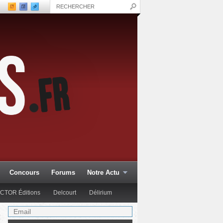
Concours
Forums
Notre Actu
CTOR Éditions
Delcourt
Délirium
quet
Editions Réflexions
Gallimard