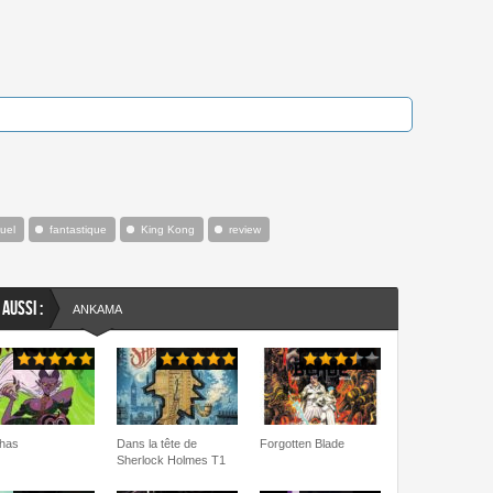
uel
fantastique
King Kong
review
 AUSSI :
ANKAMA
has
Dans la tête de
Forgotten Blade
Sherlock Holmes T1