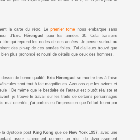
ent la carte du rétro. Le
premier tome
nous embarque sans
mour d’
Eric Hérenguel
pour les années 30. Cela transpire
du titre qui reprend les codes de ces années. Je pense surtout au
irent des pin-up de ces années folles. J’ai d’ailleurs trouvé que
t bien plus prononcé et nourri de détails que ceux des hommes.
un dessin de bonne qualité.
Eric Hérenguel
se montre très à l’aise
véhicules sont tout à fait magnifiques. Avouons que les avions et
ule ! De même que le bestiaire de l’auteur est plutôt réaliste et
vant, je trouve le travail sur les traits de certains personnages
s mal orientés, j’ai parfois eu l’impression que l’effort fourni par
e la dystopie post
King Kong
que de
New York 1997
, avec une
entant assez clairement comme un récit de divertissement