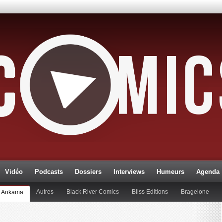
Vidéo
Podcasts
Dossiers
Interviews
Humeurs
Agenda
Autres
Black River Comics
Bliss Editions
Bragelone
Ankama
Dupuis
Editions Anspach
Editions Blueman
Editions Pa