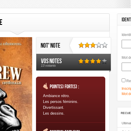
Hi Comics
Hi Graphics
Huginn & Muninn
Le Lombard
Les Hu
Philéas
Rue de Sèvres
Soleil
Talent Éditions
Urban Comics
IDENT
e
Identi
Not' note
Mot d
Vos notes
13 votants
Re
Point(s) fort(s) :
Inscri
Mot d
Ambiance rétro.
Les persos féminins.
Divertissant.
Les dessins.
RECUE
Ultima