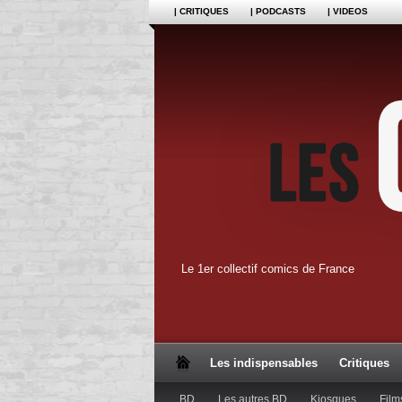
| CRITIQUES
| PODCASTS
| VIDEOS
Le 1er collectif comics de France
Les indispensables
Critiques
BD
Les autres BD
Kiosques
Film