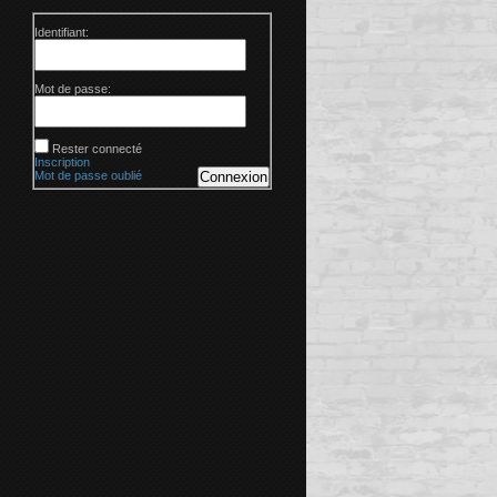
Identifiant:
Mot de passe:
Rester connecté
Inscription
Mot de passe oublié
Connexion