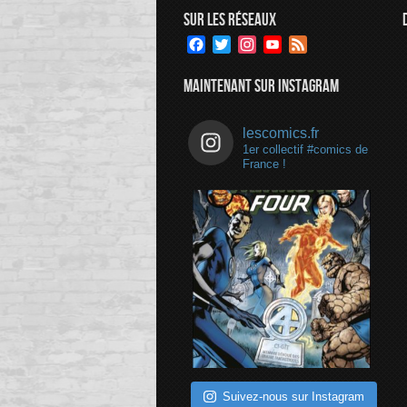
SUR LES RÉSEAUX
Facebook
Twitter
Instagram
YouTube
Feed
Channel
MAINTENANT SUR INSTAGRAM
lescomics.fr
1er collectif #comics de
France !
Suivez-nous sur Instagram