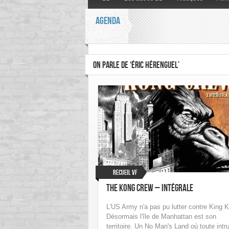
AGENDA
ON PARLE DE ‘ÉRIC HÉRENGUEL’
Recueil VF
The Kong Crew – intégrale
L'US Army n'a pas pu lutter contre King 
Désormais l'île de Manhattan est son
territoire. Un No Man's Land où toute intr