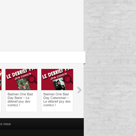
Batman One Bad
Batman One Bad
Les sorties
Les sorties
Day Bane – Le
Day Catwoman –
Comics à braquer
Comics à bra
débrief psy des
Le débrief psy des
: Juin 2024
Avril 2024
comics !
comics !
ez-nous