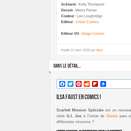
Scénario
:
Kelly Thompson
Dessin
:
Marco Ferrari
Couleur
:
Lee Loughridge
Editeur
:
Urban Comics
Editeur VO
:
Image Comics
Publié
11 mars 2025 par
Nico
DANS LE DÉTAIL...
Facebook
Twitter
Pinterest
Reddit
Flipboard
Partager
Ilsa Faust en comics !
Scarlett Mission Spéciale
est un nouveau 
série
G.I. Joe
à l’instar de
Destro
paru e
différentes missions ?