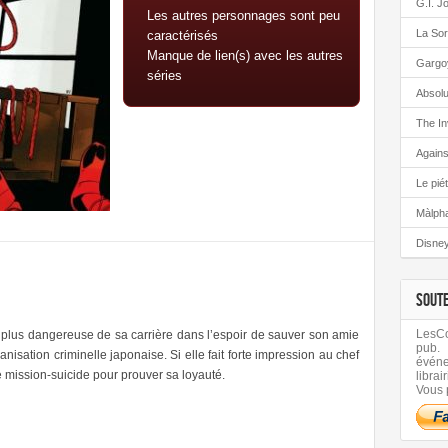
G.I. J
Les autres personnages sont peu
La Sor
caractérisés
Manque de lien(s) avec les autres
Gargo
séries
Absolu
The In
Again
Le pié
Màlph
Disney
SOUT
LesCom
a plus dangereuse de sa carrière dans l’espoir de sauver son amie
pub.
ganisation criminelle japonaise. Si elle fait forte impression au chef
évén
e mission-suicide pour prouver sa loyauté.
librair
Vous 