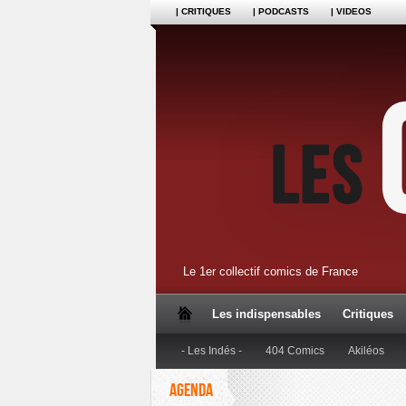
| CRITIQUES
| PODCASTS
| VIDEOS
Le 1er collectif comics de France
Les indispensables
Critiques
- Les Indés -
404 Comics
Akiléos
AGENDA
Dupuis
Editions Anspach
Editions B