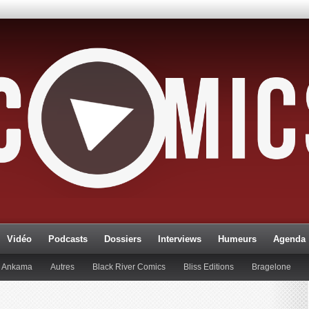
Vidéo
Podcasts
Dossiers
Interviews
Humeurs
Agenda
Ankama
Autres
Black River Comics
Bliss Editions
Bragelone
lueman
Editions Paquet
Editions Réflexions
Gallimard
Glénat