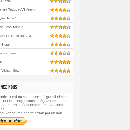
oe Tome 3
cière Rouge et Vif-Argent
yles Tome 1
te Flash Tome 2
visibles Omnibus [VO]
st Hope
ton de Lyon
as
 Vilains : Scar
ENEZ-NOUS
ics.fr est un site associatif, gratuit et sans
 Nous organisons également des
ements en médiathèque, conventions et
ies.
pouvez soutenir notre action par un don.