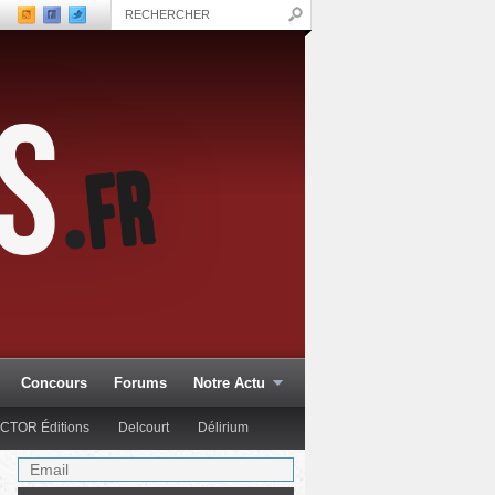
Concours
Forums
Notre Actu
CTOR Éditions
Delcourt
Délirium
Glénat Comics
Hachette Col.
Hi Comics