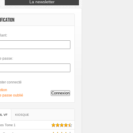
Petit à Petit
Phileas
Philéas
IFICATION
fiant:
e passe:
ster connecté
ption
Connexion
e passe oublié
IL VF
KIOSQUE
tes Tome 1