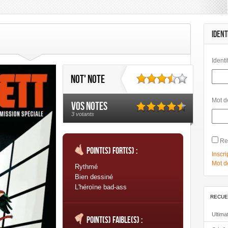
mbard
Les Humanoïdes Associés
Mangas
Morgen
Panini Comics
Urban Link
Urban Comics
IDENT
Identi
Not' note
Mot d
Vos notes
3 votants
Re
Point(s) fort(s) :
Inscri
Mot d
Rythmé
Bien dessiné
L'héroïne bad-ass
RECUE
Ultima
Point(s) faible(s) :