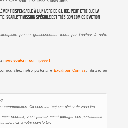
res s’avère ténu. Il se limite à
MacGuffin
.
ment dispensable à l’univers de G.I. Joe. Peut-être que la
tre,
Scarlett Mission Spéciale
est très bon comics d’action
exemplaire presse gracieusement fourni par l’éditeur à notre
ez
nous soutenir sur Tipeee !
comics chez notre partenaire
Excalibur Comics
, libraire en
e?
es commentaires. Ça nous fait toujours plaisir de vous lire.
et nous soutenir, vous pouvez aussi partager nos publications
ous abonnez à notre newsletter.