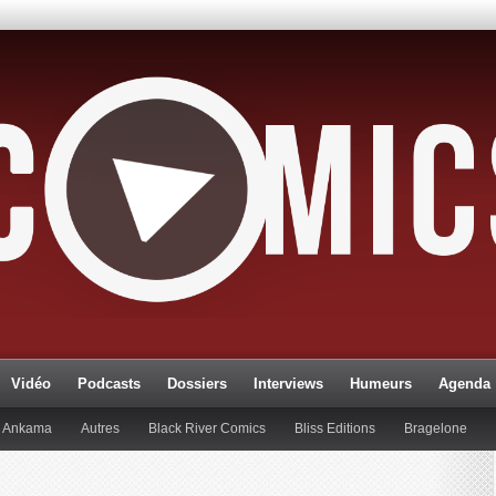
Vidéo
Podcasts
Dossiers
Interviews
Humeurs
Agenda
Ankama
Autres
Black River Comics
Bliss Editions
Bragelone
lueman
Editions Paquet
Editions Réflexions
Gallimard
Glénat