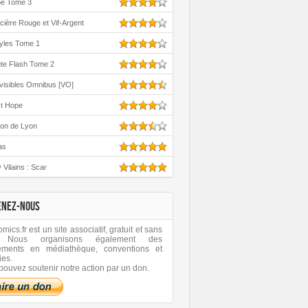
oe Tome 3
cière Rouge et Vif-Argent
yles Tome 1
te Flash Tome 2
visibles Omnibus [VO]
st Hope
ton de Lyon
as
 Vilains : Scar
ENEZ-NOUS
ics.fr est un site associatif, gratuit et sans
 Nous organisons également des
ements en médiathèque, conventions et
ies.
pouvez soutenir notre action par un don.