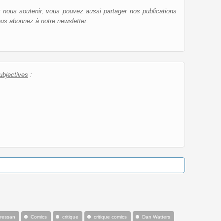
et nous soutenir, vous pouvez aussi partager nos publications
ous abonnez à notre newsletter.
ubjectives
:
Bressan
Comics
critique
critique comics
Dan Watters