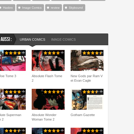
Hasbro
Image Comics
review
Skybound
 AUSSI :
URBAN COMICS
IMAGE COMICS
 Joe Tome 3
Absolute Flash Tome
New Gods par Ram V
2
et Evan Cagle
lute Superman
Absolute Wonder
Gotham Gazette
 2
Woman Tome 2