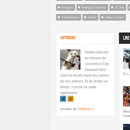
energon
Energon Universe
GI Joe
Transformers
Urban
Urban Comics
ChtiDkois
LIRE
Ombre planant
au dessus de
Lescomics City,
traquant sans
G.I.
répit les fautes dans les ruelles
de nos articles. Et de temps en
temps, il prose sa patte
également.
Lire plus de
ChtiDkois
»
Abso
Tome