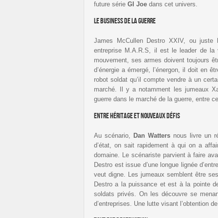
future série
GI Joe
dans cet univers.
Le business de la guerre
James McCullen Destro XXIV, ou juste
entreprise M.A.R.S, il est le leader de
mouvement, ses armes doivent toujours être
d’énergie a émergé, l’énergon, il doit en êt
robot soldat qu’il compte vendre à un certai
marché. Il y a notamment les jumeaux X
guerre dans le marché de la guerre, entre 
Entre héritage et nouveaux défis
Au scénario,
Dan Watters
nous livre un ré
d’état, on sait rapidement à qui on a affai
domaine. Le scénariste parvient à faire av
Destro est issue d’une longue lignée d’entre
veut digne. Les jumeaux semblent être ses 
Destro a la puissance et est à la pointe d
soldats privés. On les découvre se menant
d’entreprises. Une lutte visant l’obtention 