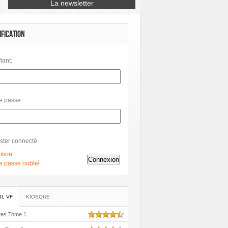
Petit à Petit
Phileas
Philéas
IFICATION
fiant:
e passe:
ster connecté
ption
Connexion
e passe oublié
IL VF
KIOSQUE
tes Tome 1