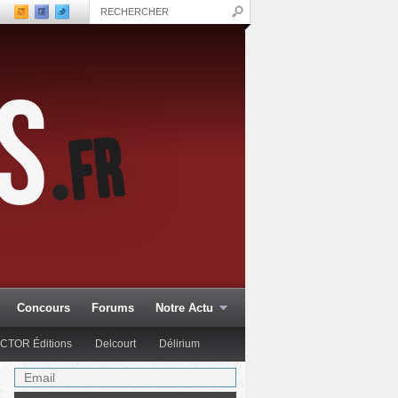
Concours
Forums
Notre Actu
CTOR Éditions
Delcourt
Délirium
Glénat Comics
Hachette Col.
Hi Comics