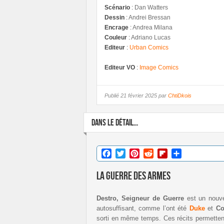
Scénario
:
Dan Watters
Dessin
:
Andrei Bressan
Encrage
:
Andrea Milana
Couleur
:
Adriano Lucas
Editeur
:
Urban Comics
Editeur VO
:
Image Comics
Publié
21 février 2025 par
ChtiDkois
DANS LE DÉTAIL...
Facebook
Twitter
Pinterest
Reddit
Flipboard
Partager
La guerre des armes
Destro, Seigneur de Guerre
est un nouvea
autosuffisant, comme l’ont été
Duke
et
Co
sorti en même temps. Ces récits permettent