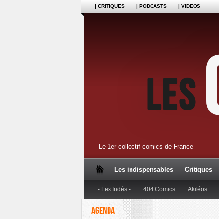
| CRITIQUES
| PODCASTS
| VIDEOS
Le 1er collectif comics de France
Les indispensables
Critiques
- Les Indés -
404 Comics
Akiléos
AGENDA
Dupuis
Editions Anspach
Editions B