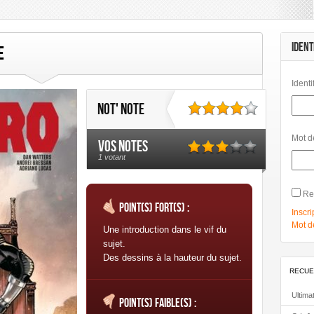
mbard
Les Humanoïdes Associés
Mangas
Morgen
Panini Comics
Urban Link
Urban Comics
IDENT
e
Identi
Not' note
Mot d
Vos notes
1 votant
Re
Point(s) fort(s) :
Inscri
Mot d
Une introduction dans le vif du
sujet.
Des dessins à la hauteur du sujet.
RECUE
Ultima
Point(s) faible(s) :