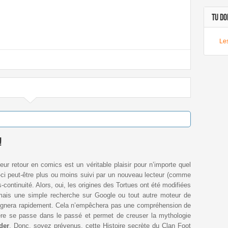
TU DOI
Le
!
Leur retour en comics est un véritable plaisir pour n’importe quel
-ci peut-être plus ou moins suivi par un nouveau lecteur (comme
-continuité. Alors, oui, les origines des Tortues ont été modifiées
ais une simple recherche sur Google ou tout autre moteur de
ignera rapidement. Cela n’empêchera pas une compréhension de
rnière se passe dans le passé et permet de creuser la mythologie
der
. Donc, soyez prévenus, cette Histoire secrète du Clan Foot