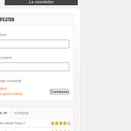
Petit à Petit
Phileas
Philéas
IFICATION
fiant:
e passe:
ster connecté
ption
Connexion
e passe oublié
IL VF
KIOSQUE
ers World Tome 2