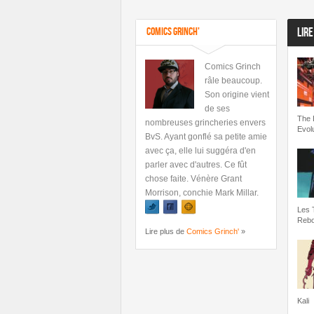
Comics Grinch'
LIRE
Comics Grinch
râle beaucoup.
Son origine vient
de ses
The 
nombreuses grincheries envers
Evol
BvS. Ayant gonflé sa petite amie
avec ça, elle lui suggéra d'en
parler avec d'autres. Ce fût
chose faite. Vénère Grant
Morrison, conchie Mark Millar.
Les 
Rebo
Lire plus de
Comics Grinch'
»
Kali