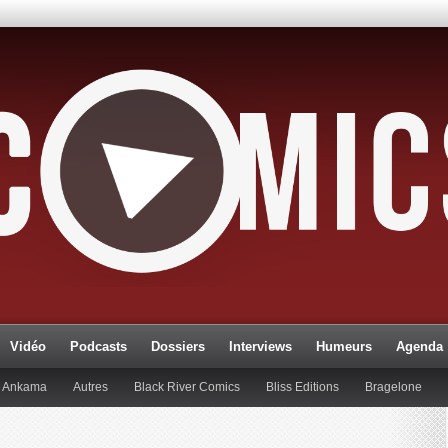
Vidéo
Podcasts
Dossiers
Interviews
Humeurs
Agenda
Ankama
Autres
Black River Comics
Bliss Editions
Bragelone
lueman
Editions Paquet
Editions Réflexions
Gallimard
Glénat