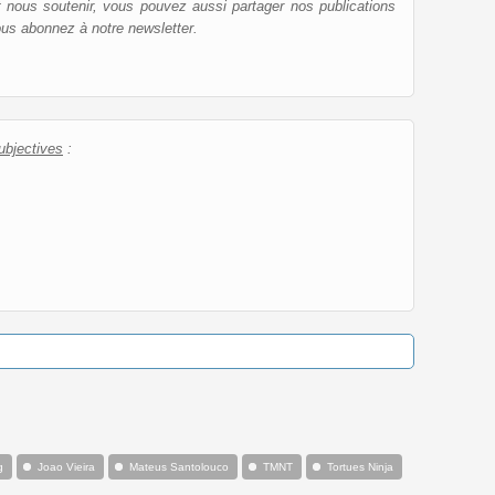
et nous soutenir, vous pouvez aussi partager nos publications
ous abonnez à notre newsletter.
ubjectives
:
g
Joao Vieira
Mateus Santolouco
TMNT
Tortues Ninja