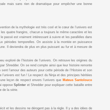
ncipale mais sans rien de dramatique pour empêcher une bonne
invention de la mythologie est très cool et le cœur de l’univers est
re les quatre frangins, chacun a toujours le même caractère et les
e passé est vraiment intéressant à suivre et les parallèles dans
s deux périodes temporelles. On assiste à la montée en puissance
ne. Il deviendra de plus en plus puissant au fur et à mesure de
 exploré de l’histoire de l’univers. On retrouve les origines du
é par Shredder. On se rend compte ainsi que leur histoire remonte
 sent l’amour des auteurs pour cette période de l’Histoire et son
e l’univers est fun ! Le respect du Ninja et des principes héritées
st une leçon de respect envers l’univers que
Mateus Santolouco
qui oppose
Splinter
et Shredder pour expliquer cette bataille entre
e de la série.
écit et les dessins ne dérogent pas à la règle. Il y a des idées de