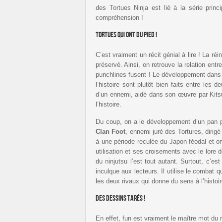
des Tortues Ninja est lié à la série pri
compréhension !
Tortues qui ont du pied !
C’est vraiment un récit génial à lire ! La ré
préservé. Ainsi, on retrouve la relation ent
punchlines fusent ! Le développement dans l
l’histoire sont plutôt bien faits entre le
d’un ennemi, aidé dans son œuvre par Kitsu
l’histoire.
Du coup, on a le développement d’un pan peu
Clan Foot
, ennemi juré des Tortures, dirig
à une période reculée du Japon féodal et on
utilisation et ses croisements avec le lore d
du ninjutsu l’est tout autant. Surtout, c’e
inculque aux lecteurs. Il utilise le combat 
les deux rivaux qui donne du sens à l’histoir
Des dessins tarés !
En effet, fun est vraiment le maître mot du r