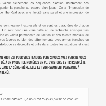
n valeur pleinement les séquences d’action, notamment ces
garder la planche au travers d’un judas. On a l’impression de
e The Raid avec une fluidité sans pareil et une impression de
es sont vraiment expressifs et on sent les caractères de chacun
s. On sent donc une vraie patte et une recherche artistique très
 mise en valeur permanente de l’action et des talents martiaux de
orps-à-corps ou bien des affrontements avec armes blanches ou
ntolouco
se débrouille et brille dans toutes les situations et c’est
lan Foot est pour vous ! Encore plus si vous avez peur de vous
 déjà un paquet de numéros en VO. L’histoire est ici complète
nce dans la série-mère, elle est suffisamment plaisante à
ntérêt.
e?
es commentaires. Ça nous fait toujours plaisir de vous lire.