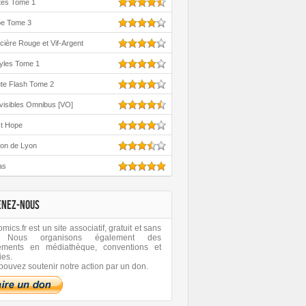
tes Tome 1
oe Tome 3
cière Rouge et Vif-Argent
yles Tome 1
te Flash Tome 2
visibles Omnibus [VO]
st Hope
ton de Lyon
as
ENEZ-NOUS
ics.fr est un site associatif, gratuit et sans
 Nous organisons également des
ements en médiathèque, conventions et
ies.
pouvez soutenir notre action par un don.