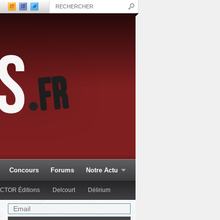
Concours
Forums
Notre Actu
CTOR Éditions
Delcourt
Délirium
Glénat Comics
Hachette Col.
Hi Comics