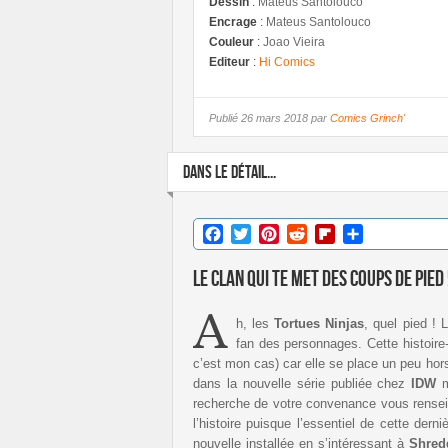
Dessin
:
Mateus Santolouco
Encrage
:
Mateus Santolouco
Couleur
:
Joao Vieira
Editeur
:
Hi Comics
Publié
26 mars 2018 par
Comics Grinch'
DANS LE DÉTAIL...
Facebook
Twitter
Pinterest
Reddit
Flipboard
Partager
Le clan qui te met des coups de pied 
A
h, les
Tortues Ninjas
, quel pied ! 
fan des personnages. Cette histoire
c’est mon cas) car elle se place un peu hors
dans la nouvelle série publiée chez
IDW
m
recherche de votre convenance vous rense
l’histoire puisque l’essentiel de cette de
nouvelle installée en s’intéressant à
Shred