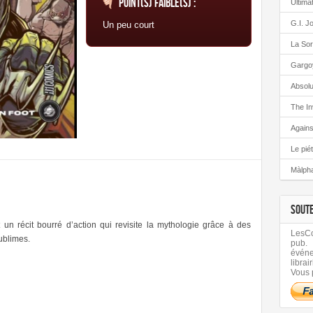
Point(s) faible(s) :
Ultima
G.I. J
Un peu court
La Sor
Gargo
Absolu
The In
Again
Le pié
Màlph
SOUT
 un récit bourré d’action qui revisite la mythologie grâce à des
LesCom
ublimes.
pub.
évén
librair
Vous 