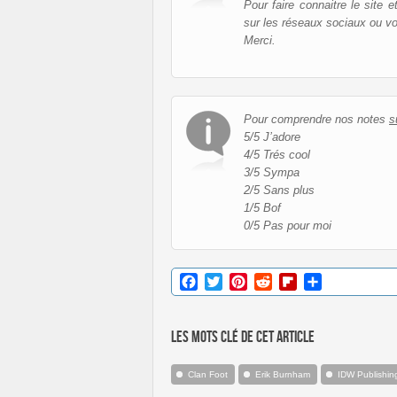
Pour faire connaitre le site 
sur les réseaux sociaux ou v
Merci.
Pour comprendre nos notes
s
5/5 J’adore
4/5 Trés cool
3/5 Sympa
2/5 Sans plus
1/5 Bof
0/5 Pas pour moi
Facebook
Twitter
Pinterest
Reddit
Flipboard
Partager
Les mots clé de cet article
Clan Foot
Erik Burnham
IDW Publishin