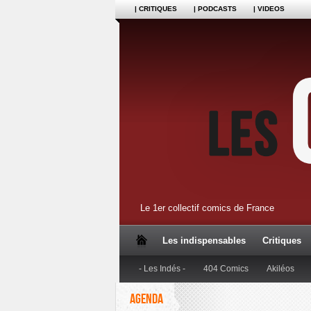
| CRITIQUES
| PODCASTS
| VIDEOS
Le 1er collectif comics de France
Les indispensables
Critiques
- Les Indés -
404 Comics
Akiléos
AGENDA
Dupuis
Editions Anspach
Editions B