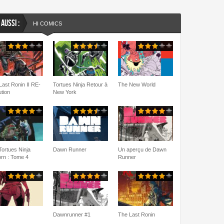
 AUSSI :
HI COMICS
Last Ronin II RE-
Tortues Ninja Retour à
The New World
ution
New York
Tortues Ninja
Dawn Runner
Un aperçu de Dawn
rn : Tome 4
Runner
Dawnrunner #1
The Last Ronin