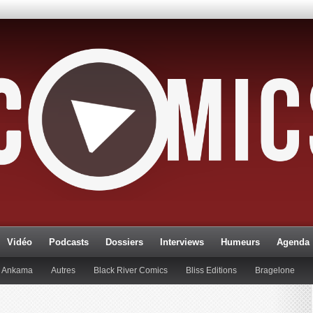
Vidéo
Podcasts
Dossiers
Interviews
Humeurs
Agenda
Ankama
Autres
Black River Comics
Bliss Editions
Bragelone
lueman
Editions Paquet
Editions Réflexions
Gallimard
Glénat