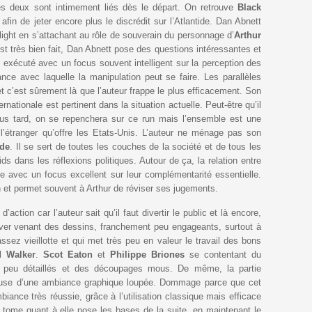
es deux sont intimement liés dès le départ. On retrouve
Black
in de jeter encore plus le discrédit sur l’Atlantide. Dan Abnett
light en s’attachant au rôle de souverain du personnage d’
Arthur
est très bien fait, Dan Abnett pose des questions intéressantes et
n exécuté avec un focus souvent intelligent sur la perception des
nce avec laquelle la manipulation peut se faire. Les parallèles
t c’est sûrement là que l’auteur frappe le plus efficacement. Son
ernationale est pertinent dans la situation actuelle. Peut-être qu’il
lus tard, on se repenchera sur ce run mais l’ensemble est une
e l’étranger qu’offre les Etats-Unis. L’auteur ne ménage pas son
ide
. Il se sert de toutes les couches de la société et de tous les
ids dans les réflexions politiques. Autour de ça, la relation entre
te avec un focus excellent sur leur complémentarité essentielle.
n et permet souvent à Arthur de réviser ses jugements.
ction car l’auteur sait qu’il faut divertir le public et là encore,
ever venant des dessins, franchement peu engageants, surtout à
assez vieillotte et qui met très peu en valeur le travail des bons
d Walker
.
Scot Eaton
et
Philippe Briones
se contentant du
peu détaillés et des découpages mous. De même, la partie
use d’une ambiance graphique loupée. Dommage parce que cet
iance très réussie, grâce à l’utilisation classique mais efficace
du tome quant à elle pose les bases de la suite, en maintenant le