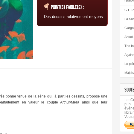
Ultima
Point(s) faible(s) :
G.I. J
Des dessins relativement moyens
La Sor
Gargo
Absolu
The In
Again
Le pié
Màlph
SOUT
rès bonne tenue de la série qui, à part les dessins, propose une
LesCom
t parfaitement en valeur le couple Arthur/Mera ainsi que leur
pub.
évén
librair
Vous 