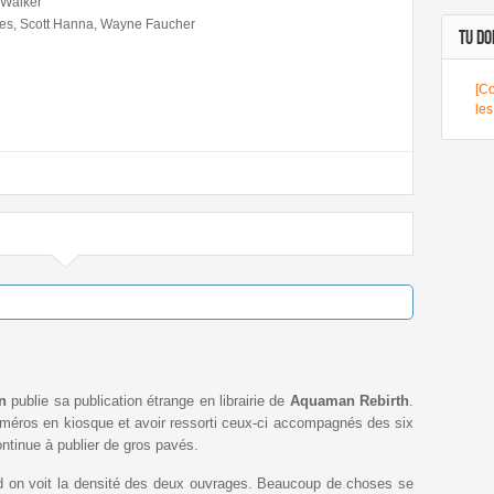
 Walker
es, Scott Hanna, Wayne Faucher
TU DOI
[Co
le
n
publie sa publication étrange en librairie de
Aquaman Rebirth
.
numéros en kiosque et avoir ressorti ceux-ci accompagnés des six
ontinue à publier de gros pavés.
nd on voit la densité des deux ouvrages. Beaucoup de choses se