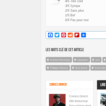
4/5 Trés cool
3/5 Sympa
2/5 Sans plus
1/5 Bof
0/5 Pas pour moi
Facebook
Twitter
Pinterest
Reddit
Flipboard
Partager
Les mots clé de cet article
Andrew Hennessy
Aquaman
avis
Philippe Briones
Scot Eaton
Scott Ha
Comics Grinch'
LIRE
Comics Grinch
râle beaucoup.
Son origine vient