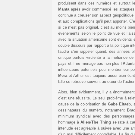
produisent dans ces numéros et surtout l
Manta
après avoir commencé les attaques af
continue à creuser son aspect géopolitique 
et aux complications qu’il peut apporter. C’
si ce n’est pas original, c’est au moins bie
événements selon le point de vue et l’aisa
avec la situation américaine sont évidents e
double discours par rapport à la politique int
faudra s’en rappeler quand, des années p
critique parfois virulente à la méfiance d
pays et il ne ménage pas non plus l’
Atlant
influenceurs potentiels pour montrer leur po
Mera
et Arthur est toujours aussi bien écri
Elle se retrouve souvent au cœur de l’actio
Alors, bien évidemment, il y a énormément d’a
c’est une réussite. Le seul problème à rel
cause de la colorisation de
Gabe Eltaeb
, 
dessinateurs du numéro, notamment
Bra
minimum syndical avec des personnages 
hommage à
Alien
/
The Thing
se rate à ca
interlude est agréable à suivre avec une amb
d’un mal difficilement contrôlable. La fin 