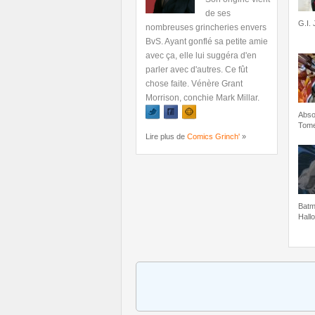
de ses
G.I.
nombreuses grincheries envers
BvS. Ayant gonflé sa petite amie
avec ça, elle lui suggéra d'en
parler avec d'autres. Ce fût
chose faite. Vénère Grant
Morrison, conchie Mark Millar.
Abso
Tome
Lire plus de
Comics Grinch'
»
Batm
Hall