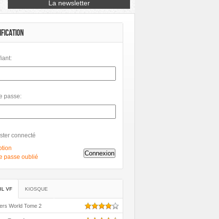
Petit à Petit
Phileas
Philéas
IFICATION
fiant:
e passe:
ster connecté
ption
Connexion
e passe oublié
IL VF
KIOSQUE
ers World Tome 2