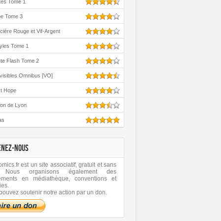
tes Tome 1
oe Tome 3
cière Rouge et Vif-Argent
yles Tome 1
te Flash Tome 2
visibles Omnibus [VO]
st Hope
ton de Lyon
as
ENEZ-NOUS
ics.fr est un site associatif, gratuit et sans
 Nous organisons également des
ements en médiathèque, conventions et
ies.
pouvez soutenir notre action par un don.