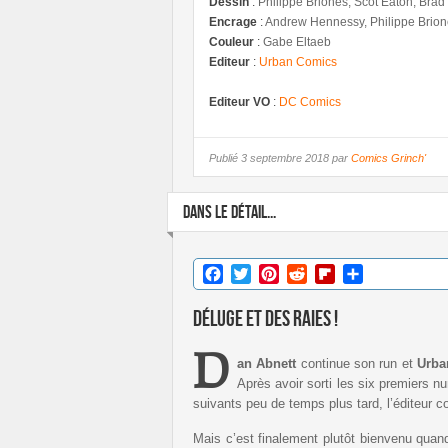
Dessin
:
Philippe Briones, Scot Eaton, Brad
Encrage
:
Andrew Hennessy, Philippe Brion
Couleur
:
Gabe Eltaeb
Editeur
:
Urban Comics
Editeur VO
:
DC Comics
Publié
3 septembre 2018 par
Comics Grinch'
DANS LE DÉTAIL...
Facebook
Twitter
Pinterest
Reddit
Flipboard
Partager
Déluge et des raies !
D
an Abnett
continue son run et
Urba
Après avoir sorti les six premiers 
suivants peu de temps plus tard, l’éditeur c
Mais c’est finalement plutôt bienvenu qua