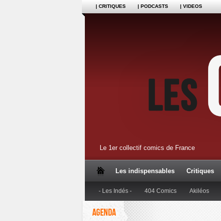
| CRITIQUES
| PODCASTS
| VIDEOS
Le 1er collectif comics de France
Les indispensables
Critiques
- Les Indés -
404 Comics
Akiléos
AGENDA
Dupuis
Editions Anspach
Editions B