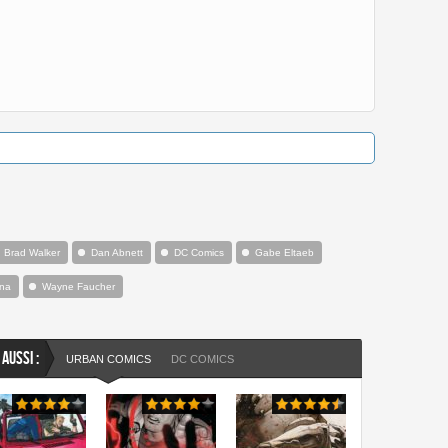
Brad Walker
Dan Abnett
DC Comics
Gabe Eltaeb
nna
Wayne Faucher
 AUSSI :
URBAN COMICS
DC COMICS