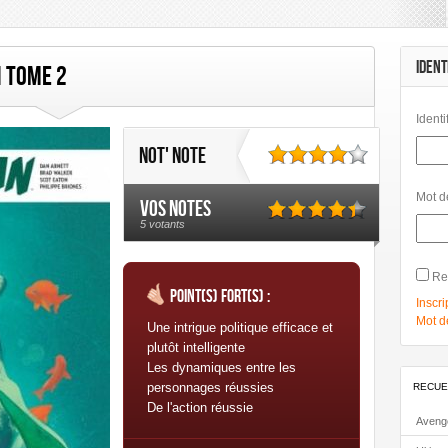
mbard
Les Humanoïdes Associés
Mangas
Morgen
Panini Comics
Urban Link
Urban Comics
IDENT
 Tome 2
Identi
Not' note
Mot d
Vos notes
5 votants
Re
Point(s) fort(s) :
Inscri
Mot d
Une intrigue politique efficace et
plutôt intelligente
Les dynamiques entre les
personnages réussies
RECUE
De l'action réussie
Aveng