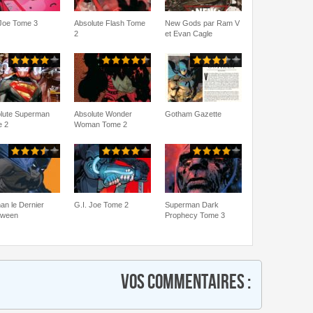
 Joe Tome 3
Absolute Flash Tome
New Gods par Ram V
2
et Evan Cagle
lute Superman
Absolute Wonder
Gotham Gazette
 2
Woman Tome 2
an le Dernier
G.I. Joe Tome 2
Superman Dark
oween
Prophecy Tome 3
Vos commentaires :