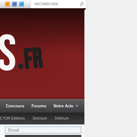
Concours
Forums
Notre Actu
CTOR Éditions
Delcourt
Délirium
Glénat Comics
Hachette Col.
Hi Comics