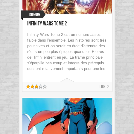
Kiosque
Infinity Wars Tome 2
Infinity Wars Tome 2 est un numéro assez
faible dans l'ensemble. Les histoires sont très
poussives et on serait en droit d'attendre des
récits un peu plus épiques quand les Pierres
de l'Infini entrent en jeu. La trame principale
s'éparpille beaucoup et intègre des prérequis
qui sont relativement importants pour une lec
Lire