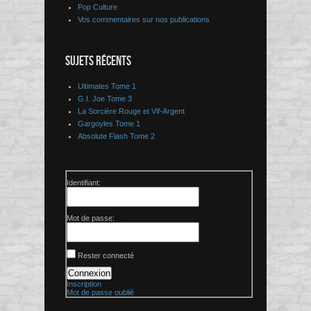
Pop Culture
Vos commentaires sur nos publications
SUJETS RÉCENTS
Ultimates Tome 1
G.I. Joe Tome 3
La Sorcière Rouge et Vif-Argent
Gargoyles Tome 1
Absolute Flash Tome 2
Identifiant:
Mot de passe:
Rester connecté
Connexion
Inscription
Mot de passe oublié