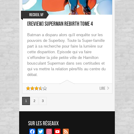
Recueil VF
[Review] Superman Rebirth Tome 4
Batman a disparu alors qu'il enquête sur les
pouvoirs de Superboy. Toute la Super-famille
part à sa recherche pour faire la lumière sur
cette disparition. Episode qui va faire
s’effondrer la jolie petite ville de Hamilton
bousculant Superman dans ses certitudes et
qui va mettre la relation père/fils au centre du
débat.
Lire
1
2
3
SUR LES RÉSEAUX
Facebook
Twitter
Instagram
YouTube
Feed