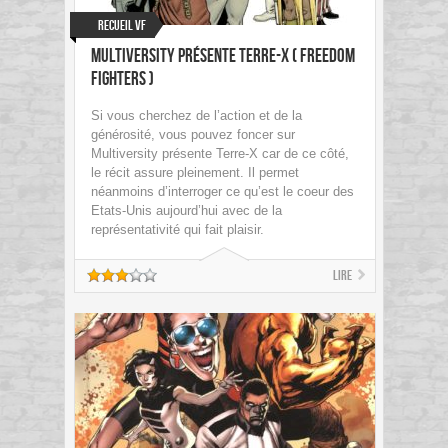
Recueil VF
Multiversity présente Terre-X ( Freedom
Fighters )
Si vous cherchez de l’action et de la
générosité, vous pouvez foncer sur
Multiversity présente Terre-X car de ce côté,
le récit assure pleinement. Il permet
néanmoins d’interroger ce qu’est le coeur des
Etats-Unis aujourd’hui avec de la
représentativité qui fait plaisir.
Lire