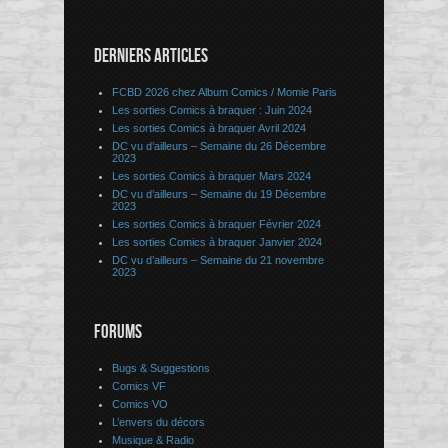
DERNIERS ARTICLES
FCBD 2026 chez Album Comics / Momie Paris
Les sorties Comics à braquer : Juin 2024
Les sorties Comics à braquer Avril 2024
DC vu d’ailleurs – Semaine du 26 Décembre
2023
Les sorties Comics à braquer Mars 2024
DC vu d’ailleurs – Semaine du 19 Décembre
2023
Les sorties Comics à braquer Février 2024
Les sorties Comics à braquer Janvier 2024
DC vu d’ailleurs – Semaine du 21 novembre
2023
FORUMS
Bugs & Suggestions
Comics VF
Comics VO
L’envers du décors
Musique & Radio