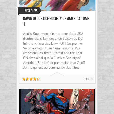
Recueil VF
Dawn of Justice Society of America Tome
1
Après Superman, c'est au tour de la JSA
d'entrer dans la « seconde saison de DC
Infinite », l'ère des Dawn Of ! Ce premier
Volume chez Urban Comics sur la JSA
embarque les titres Stargirl and the Lost
Children ainsi que la Justice Society of
America. Et ce n'est pas moins que Geoff
Johns qui est au commande des titres!
Lire