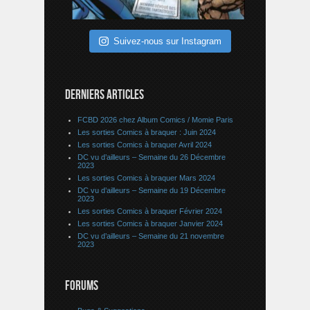
Suivez-nous sur Instagram
DERNIERS ARTICLES
FCBD 2026 chez Album Comics / Momie Paris
Les sorties Comics à braquer : Juin 2024
Les sorties Comics à braquer Avril 2024
DC vu d’ailleurs – Semaine du 26 Décembre
2023
Les sorties Comics à braquer Mars 2024
DC vu d’ailleurs – Semaine du 19 Décembre
2023
Les sorties Comics à braquer Février 2024
Les sorties Comics à braquer Janvier 2024
DC vu d’ailleurs – Semaine du 21 novembre
2023
FORUMS