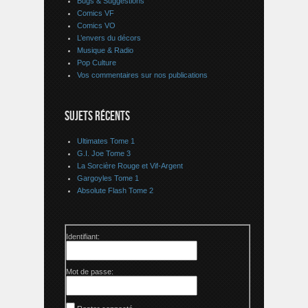
Bugs & Suggestions
Comics VF
Comics VO
L’envers du décors
Musique & Radio
Pop Culture
Vos commentaires sur nos publications
SUJETS RÉCENTS
Ultimates Tome 1
G.I. Joe Tome 3
La Sorcière Rouge et Vif-Argent
Gargoyles Tome 1
Absolute Flash Tome 2
Identifiant:
Mot de passe: