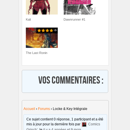
Kali
Dawnrunner #1
The Last Ronin
Vos commentaires :
Accueil
›
Forums
›
Locke & Key Intégrale
Ce sujet contient 0 réponse, 1 participant et a été
mis à jour pour la dernière fois par
Comics
Grinch’
, le
il y a 4 années et 9 mois
.