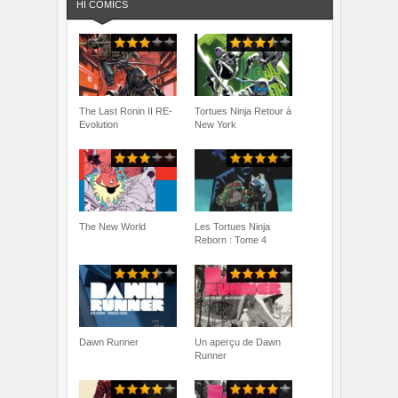
HI COMICS
The Last Ronin II RE-
Tortues Ninja Retour à
Evolution
New York
The New World
Les Tortues Ninja
Reborn : Tome 4
Dawn Runner
Un aperçu de Dawn
Runner