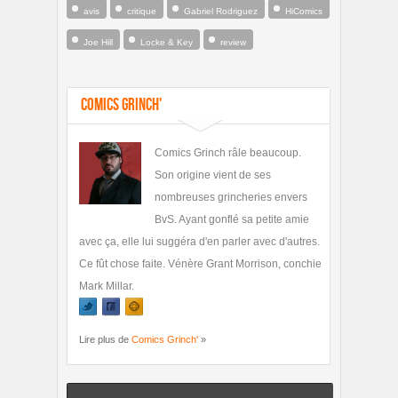
avis
critique
Gabriel Rodriguez
HiComics
Joe Hill
Locke & Key
review
Comics Grinch'
Comics Grinch râle beaucoup.
Son origine vient de ses
nombreuses grincheries envers
BvS. Ayant gonflé sa petite amie
avec ça, elle lui suggéra d'en parler avec d'autres.
Ce fût chose faite. Vénère Grant Morrison, conchie
Mark Millar.
Lire plus de
Comics Grinch'
»