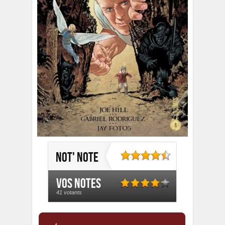
Not' note
Vos notes
41 votants