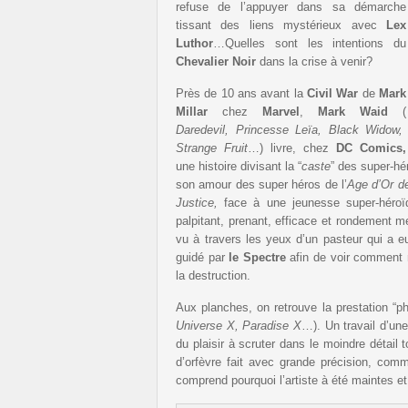
refuse de l’appuyer dans sa démarche
tissant des liens mystérieux avec
Lex
Luthor
…Quelles sont les intentions du
Chevalier Noir
dans la crise à venir?
Près de 10 ans avant la
Civil War
de
Mark
Millar
chez
Marvel
,
Mark
Waid
(
Daredevil, Princesse Leïa, Black Widow,
Strange Fruit
…) livre, chez
DC Comics,
une histoire divisant la “
caste
” des super-hér
son amour des super héros de l’
Age d’Or d
Justice,
face à une jeunesse super-héroïq
palpitant, prenant, efficace et rondement
vu à travers les yeux d’un pasteur qui a eu 
guidé par
le Spectre
afin de voir comment 
la destruction.
Aux planches, on retrouve la prestation “p
Universe X, Paradise X
…). Un travail d’un
du plaisir à scruter dans le moindre détail t
d’orfèvre fait avec grande précision, com
comprend pourquoi l’artiste à été maintes e