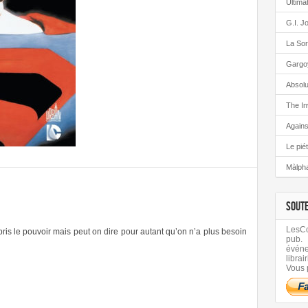
Ultima
G.I. J
La Sor
Gargo
Absolu
The In
Again
Le pié
Màlph
SOUT
LesCom
is le pouvoir mais peut on dire pour autant qu’on n’a plus besoin
pub.
évén
librair
Vous 