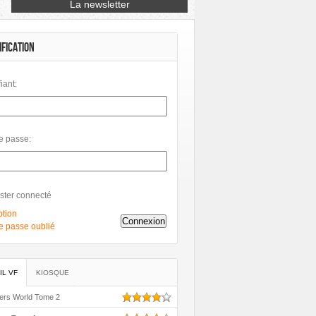
Petit à Petit
Phileas
Philéas
IFICATION
fiant:
e passe:
ster connecté
ption
Connexion
e passe oublié
IL VF
KIOSQUE
ers World Tome 2