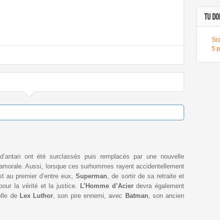
TU DOI
Sc
5 
 d’antan ont été surclassés puis remplacés par une nouvelle
 amorale. Aussi, lorsque ces surhommes rayent accidentellement
est au premier d’entre eux,
Superman
, de sortir de sa retraite et
pour la vérité et la justice.
L’Homme d’Acier
devra également
elle de
Lex Luthor
, son pire ennemi, avec
Batman
, son ancien