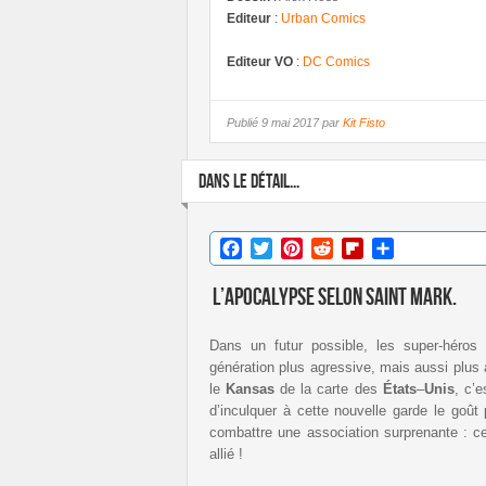
Editeur
:
Urban Comics
Editeur VO
:
DC Comics
Publié
9 mai 2017 par
Kit Fisto
DANS LE DÉTAIL...
Facebook
Twitter
Pinterest
Reddit
Flipboard
Partager
L’Apocalypse selon Saint Mark.
Dans un futur possible, les super-héros
génération plus agressive, mais aussi plus
le
Kansas
de la carte des
États
–
Unis
, c’
d’inculquer à cette nouvelle garde le goût 
combattre une association surprenante : c
allié !