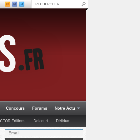
Concours
Forums
Notre Actu
CTOR Éditions
Delcourt
Délirium
Glénat Comics
Hachette Col.
Hi Comics