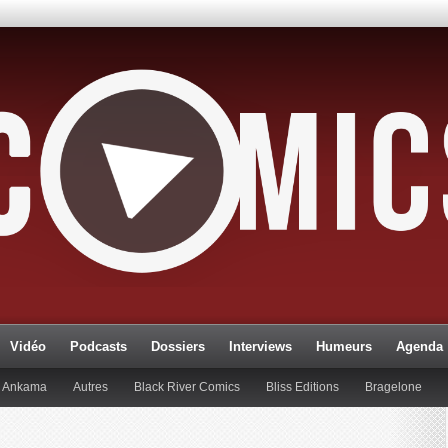
Vidéo
Podcasts
Dossiers
Interviews
Humeurs
Agenda
Ankama
Autres
Black River Comics
Bliss Editions
Bragelone
lueman
Editions Paquet
Editions Réflexions
Gallimard
Glénat