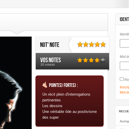
mbard
Les Humanoïdes Associés
Mangas
Morgen
Panini Comics
Urban Link
Urban Comics
IDENT
Identi
Not' note
Mot d
Vos notes
18 votants
Re
Point(s) fort(s) :
Inscri
Mot d
Un récit plein d'interrogations
pertinentes
Les dessins
Une véritable ôde au positivisme
RECUE
des super
Aveng