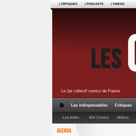
| CRITIQUES
| PODCASTS
| VIDEOS
Le 1er collectif comics de France
Les indispensables
Critiques
- Les Indés -
404 Comics
Akiléos
AGENDA
Dupuis
Editions Anspach
Editions B