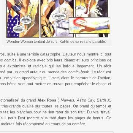
Wonder-Woman tentant de sortir Kal-El de sa retraite paisible.
os, suite à une terrible catastrophe. L’auteur nous montre ici tout
es comics
. Il exploite avec brio leurs idéaux et leurs principes de
ue extrémiste et radicale qui les bafoue largement. Un récit
 mené par un grand auteur du monde des
comic
–
book
. Le récit est
une vision apocalyptique. Il sera alors le narrateur de l’action,
nos héros vont tout mettre en œuvre pour empêcher le chaos et
hotoréaliste” du grand
Alex Ross
(
Marvels, Astro City, Earth X,
e très grande qualité sur toutes les pages. On prend du temps et
outes les planches pour ne rien rater de son trait. Du vrai travail
me il nous l’est montré plus tard dans les pages de bonus. On
t maintes fois récompensé au cours de sa carrière.