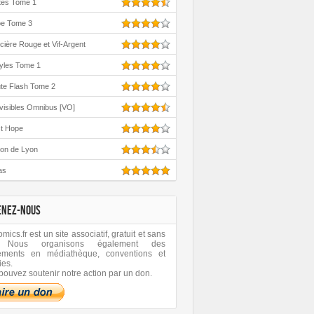
tes Tome 1
oe Tome 3
cière Rouge et Vif-Argent
yles Tome 1
te Flash Tome 2
visibles Omnibus [VO]
st Hope
ton de Lyon
as
ENEZ-NOUS
ics.fr est un site associatif, gratuit et sans
 Nous organisons également des
ements en médiathèque, conventions et
ies.
pouvez soutenir notre action par un don.