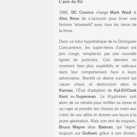
L’avis du Kit
:
1996,
DC Comics
charge
Mark Waid
&
Alex
Ross
de s’associer pour livrer une
histoire “
elseworld
” avec tous les héros de
la firme.
Dans ce futur hypothétique de la
Distinguée
Concurrence
, les super-héros d’antan ont
pris congé, remplacés par une nouvelle
lignée de justiciers. Ces derniers se
montrent bien plus expéditifs et radicaux
dans leur comportement face à leurs
adversaires. Bientôt un drame survient qui
cause chaos et destruction dans le
Kansas
, l’État d’adoption de
Kal-El/Clark
Kent
ex-
Superman
. Le
Kryptonien
sort
alors de sa retraite pour renfiler sa tenue et
sa cape et prendre les choses en main aux
cotés de ses alliés et donner une leçon à la
jeune génération. Mais son ami de toujours,
Bruce Wayne
alias
Batman
, qui “règne”
toujours sur
Gotham
grâce à ses drones,