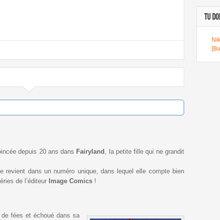
TU DOI
Nik
[Bu
incée depuis 20 ans dans
Fairyland
, la petite fille qui ne grandit
le revient dans un numéro unique, dans lequel elle compte bien
éries de l’éditeur
Image Comics
!
s de fées et échoué dans sa