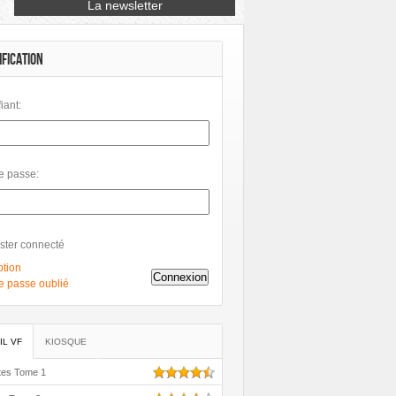
Petit à Petit
Phileas
Philéas
IFICATION
fiant:
e passe:
ster connecté
ption
Connexion
e passe oublié
IL VF
KIOSQUE
tes Tome 1