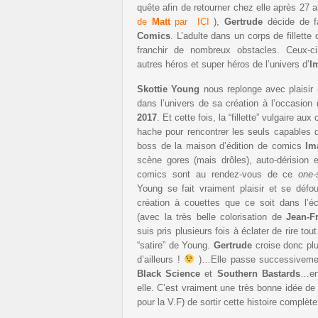
quête afin de retourner chez elle après 27 
de
Matt
par ICI
),
Gertrude
décide de 
Comics
. L’adulte dans un corps de fillet
franchir de nombreux obstacles. Ceux-ci
autres héros et super héros de l’univers d’
I
Skottie Young
nous replonge avec plaisir 
dans l’univers de sa création à l’occasion
2017
. Et cette fois, la “fillette” vulgaire au
hache pour rencontrer les seuls capables d
boss de la maison d’édition de comics
Im
scène gores (mais drôles), auto-dérisio
comics sont au rendez-vous de ce
one-
Young se fait vraiment plaisir et se défo
création à couettes que ce soit dans l’é
(avec la très belle colorisation de
Jean-F
suis pris plusieurs fois à éclater de rire to
“satire” de Young.
Gertrude
croise donc plu
d’ailleurs !
)…Elle passe successivemen
Black Science
et
Southern Bastards
…en
elle. C’est vraiment une très bonne idée de
pour la V.F) de sortir cette histoire complèt