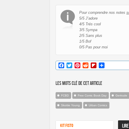
Pour comprendre nos notes
s
5/5 J’adore
4/5 Trés cool
3/5 Sympa
2/5 Sans plus
1/5 Bof
0/5 Pas pour moi
Facebook
Twitter
Pinterest
Reddit
Flipboard
Partager
Les mots clé de cet article
FCBD
Free Comic Book Day
Gertrude
Skottie Young
Urban Comics
Kit Fisto
LIRE