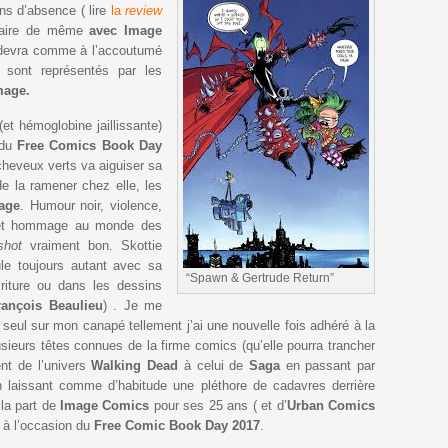
ans d’absence ( lire
la
review
faire de même
avec Image
te devra comme à l’accoutumé
 sont représentés par les
mage.
(et hémoglobine jaillissante)
 du
Free Comics Book Day
x cheveux verts va aiguiser sa
e la ramener chez elle, les
age
. Humour noir, violence,
n et hommage au monde des
shot
vraiment bon. Skottie
ule toujours autant avec sa
“Spawn & Gertrude Return”
criture ou dans les dessins
rançois Beaulieu
) . Je me
ut seul sur mon canapé tellement j’ai une nouvelle fois adhéré à la
sieurs têtes connues de la firme comics (qu’elle pourra trancher
t de l’univers
Walking Dead
à celui de
Saga
en passant par
 laissant comme d’habitude une pléthore de cadavres derrière
 la part de
Image Comics
pour ses 25 ans ( et d’
Urban Comics
e à l’occasion du
Free Comic Book Day 2017
.