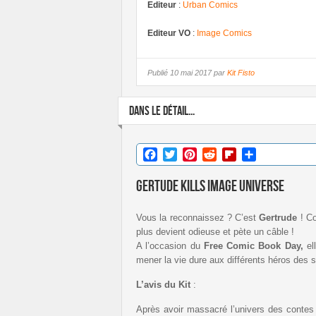
Editeur
:
Urban Comics
Editeur VO
:
Image Comics
Publié
10 mai 2017 par
Kit Fisto
DANS LE DÉTAIL...
Facebook
Twitter
Pinterest
Reddit
Flipboard
Partager
Gertude Kills Image Universe
Vous la reconnaissez ? C’est
Gertrude
! Co
plus devient odieuse et pète un câble !
A l’occasion du
Free Comic Book Day,
el
mener la vie dure aux différents héros des s
L’avis du Kit
:
Après avoir massacré l’univers des conte