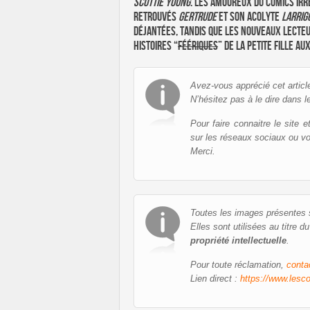
Scottie
Young
. Les amoureux du comics irr
retrouvés
Gertrude
et son acolyte
Larrig
déjantées, tandis que les nouveaux lecteu
histoires “
féériques
” de la petite fille a
Avez-vous apprécié cet articl
N’hésitez pas à le dire dans l
Pour faire connaitre le site 
sur les réseaux sociaux ou v
Merci.
Toutes les images présentes su
Elles sont utilisées au titre d
propriété intellectuelle
.
Pour toute réclamation,
conta
Lien direct :
https://www.lesco