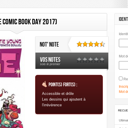
mbard
Les Humanoïdes Associés
Mangas
Morgen
Panini Comics
Urban Link
Urban Comics
IDENT
ee Comic book Day 2017)
Identi
Not' note
Mot d
Vos notes
sois le premier
Re
Point(s) fort(s) :
Inscri
Mot d
Accessible et drôle
Les dessins qui ajoutent à
l'irrévérence
RECUE
Ultima