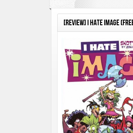
Hi Graphics
Huginn & Muninn
Le Lo
Rue de Sèvres
Soleil
Talent Éditions
[Review] I Hate Image (Fr