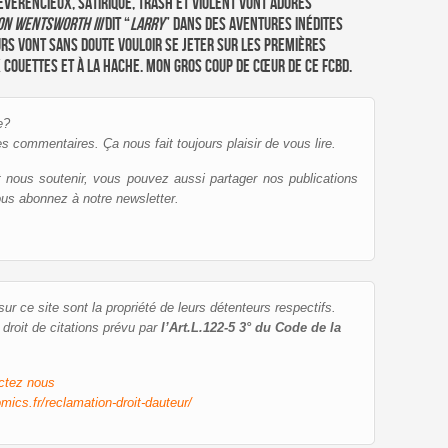
évérencieux, satirique, trash et violent vont adorés
on Wentsworth III
dit “
Larry
” dans des aventures inédites
rs vont sans doute vouloir se jeter sur les premières
ux couettes et à la hache. Mon gros coup de cœur de ce FCBD.
e?
es commentaires. Ça nous fait toujours plaisir de vous lire.
et nous soutenir, vous pouvez aussi partager nos publications
ous abonnez à notre newsletter.
r ce site sont la propriété de leurs détenteurs respectifs.
u droit de citations prévu par
l’Art.L.122-5 3° du Code de la
ctez nous
mics.fr/reclamation-droit-dauteur/