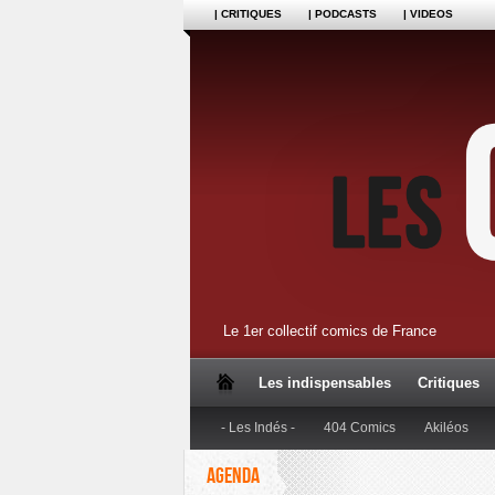
| CRITIQUES
| PODCASTS
| VIDEOS
Le 1er collectif comics de France
Les indispensables
Critiques
- Les Indés -
404 Comics
Akiléos
AGENDA
Dupuis
Editions Anspach
Editions B