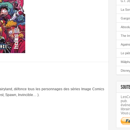
G.I. J
La Sor
Gargo
Absolu
The In
Again
Le pié
Màlph
Disney
SOUT
Fairyland, défonce tous les personnages des séries Image Comics
st, Spawn, Invincible… ).
LesCom
pub.
évén
librair
Vous 