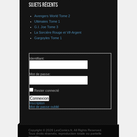
SUJETS RÉCENTS
Avengers World Tome 2
Ultimates Tome 1
G.I. Joe Tome 3
La Sorcière Rouge et Vif-Argent
Gargoyles Tome 1
Identifiant:
Mot de passe:
Rester connecté
Connexion
Inscription
Mot de passe oublié
Copyright © 2026 LesComics.fr, All Rights Reserved.
Tous droits réservés, reproduction totale ou partielle
interdite