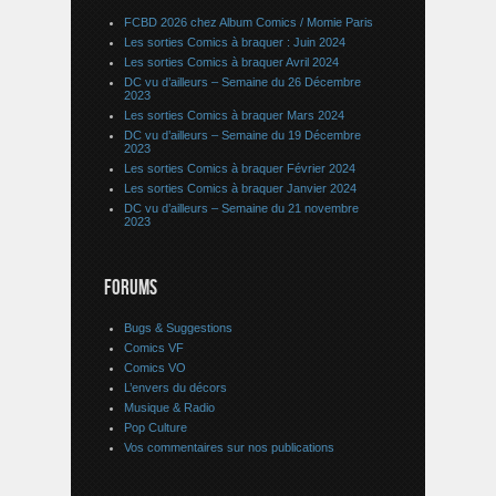
FCBD 2026 chez Album Comics / Momie Paris
Les sorties Comics à braquer : Juin 2024
Les sorties Comics à braquer Avril 2024
DC vu d’ailleurs – Semaine du 26 Décembre
2023
Les sorties Comics à braquer Mars 2024
DC vu d’ailleurs – Semaine du 19 Décembre
2023
Les sorties Comics à braquer Février 2024
Les sorties Comics à braquer Janvier 2024
DC vu d’ailleurs – Semaine du 21 novembre
2023
FORUMS
Bugs & Suggestions
Comics VF
Comics VO
L’envers du décors
Musique & Radio
Pop Culture
Vos commentaires sur nos publications