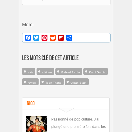
Merci
Facebook
Twitter
Pinterest
Reddit
Flipboard
Partager
Les mots clé de cet article
avis
critique
Gabriel Picolo
Kami Garcia
review
Teen Titans
Urban Blast
Nico
Passionné de pop culture. J'ai
plongé une première fois dans les