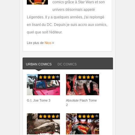
comics grâce à Star Wars et son
univers désormais appelé
Légendes. Il y a quelques années, j'ai replongé
en lisant du DC. Depuis je suis accro aux comics,
quel que soit l'éditeur.
Lire plus de
Nico
»
URBAN COMICS
DC COMICS
G.I. Joe Tome 3
Absolute Flash Tome
2