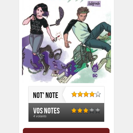
Not' note
Vos notes
4 votants