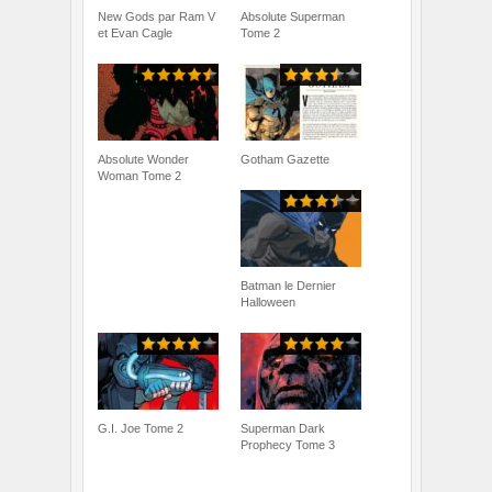
New Gods par Ram V
Absolute Superman
et Evan Cagle
Tome 2
Absolute Wonder
Gotham Gazette
Woman Tome 2
Batman le Dernier
Halloween
G.I. Joe Tome 2
Superman Dark
Prophecy Tome 3