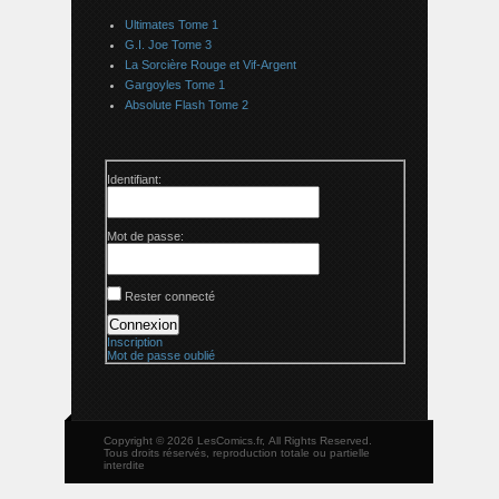
Ultimates Tome 1
G.I. Joe Tome 3
La Sorcière Rouge et Vif-Argent
Gargoyles Tome 1
Absolute Flash Tome 2
Identifiant:
Mot de passe:
Rester connecté
Connexion
Inscription
Mot de passe oublié
Copyright © 2026 LesComics.fr, All Rights Reserved.
Tous droits réservés, reproduction totale ou partielle
interdite