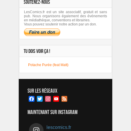
SOUTENEZ-NOUS
LesComics.fr est un site associatif, gratuit et sans
pub. Nous organisons également des événements
en médiathèque, conventions et librairies.
Vous pouvez soutenir notre action par un don.
TU DOIS VOIR ÇA !
Potache Purée (feat Matt)
SUR LES RÉSEAUX
Facebook
Twitter
Instagram
YouTube
Feed
Channel
MAINTENANT SUR INSTAGRAM
lescomics.fr