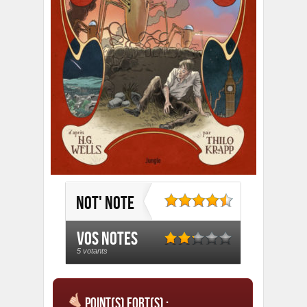
Not' note
Vos notes
5 votants
Point(s) fort(s) :