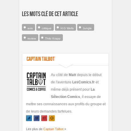
Les mots clé de cet article
avis
critique
H.G Wells
Jungle
review
Thilo Krapp
Captain Talbot
Au côté de
Matt
depuis le début
de l'aventure
LesComics.fr
et
même déjà présent pour
La
Sélection Comics
, il essaye de
mettre ses connaissances aux profits du groupe et
de leurs demandes farfelues.
Lire plus de
Captain Talbot
»