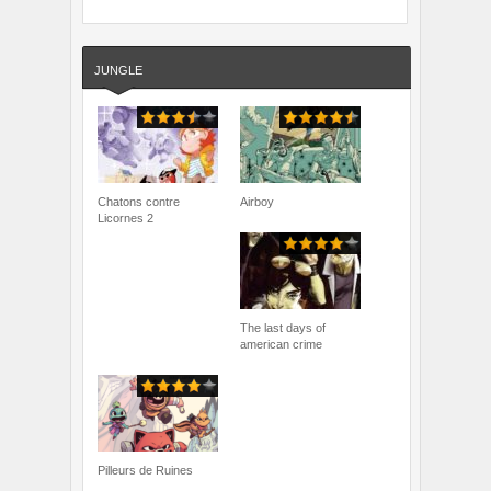
JUNGLE
Chatons contre
Airboy
Licornes 2
The last days of
american crime
Pilleurs de Ruines