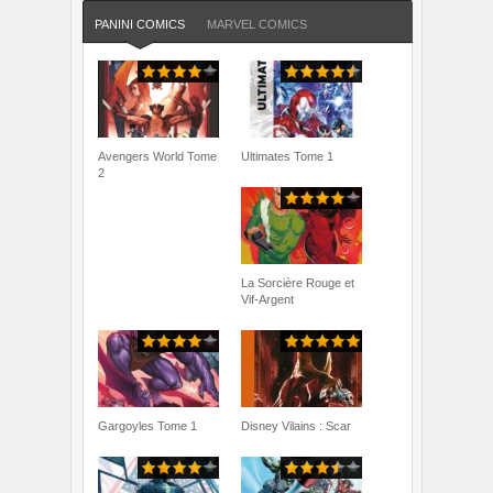
PANINI COMICS
MARVEL COMICS
Avengers World Tome
Ultimates Tome 1
2
La Sorcière Rouge et
Vif-Argent
Gargoyles Tome 1
Disney Vilains : Scar