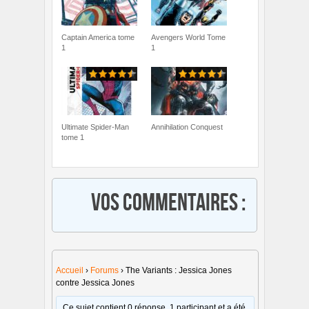
Captain America tome
Avengers World Tome
1
1
Ultimate Spider-Man
Annihilation Conquest
tome 1
Vos commentaires :
Accueil
›
Forums
›
The Variants : Jessica Jones
contre Jessica Jones
Ce sujet contient 0 réponse, 1 participant et a été