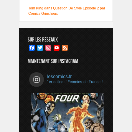
Tom King dans Question De Style Episode 2 par
Comics Grincheux
SUR LES RÉSEAUX
Facebook
Twitter
Instagram
YouTube
Feed
Channel
MAINTENANT SUR INSTAGRAM
lescomics.fr
1er collectif #comics de France !