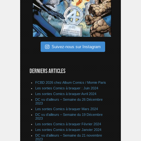
Suivez-nous sur Instagram
DERNIERS ARTICLES
FCBD 2026 chez Album Comics / Momie Paris
Les sorties Comics à braquer : Juin 2024
Les sorties Comics à braquer Avril 2024
DC vu d’ailleurs – Semaine du 26 Décembre
2023
Les sorties Comics à braquer Mars 2024
DC vu d’ailleurs – Semaine du 19 Décembre
2023
Les sorties Comics à braquer Février 2024
Les sorties Comics à braquer Janvier 2024
DC vu d’ailleurs – Semaine du 21 novembre
2023