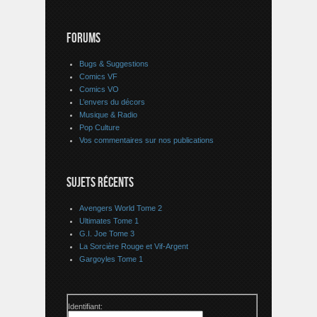
FORUMS
Bugs & Suggestions
Comics VF
Comics VO
L’envers du décors
Musique & Radio
Pop Culture
Vos commentaires sur nos publications
SUJETS RÉCENTS
Avengers World Tome 2
Ultimates Tome 1
G.I. Joe Tome 3
La Sorcière Rouge et Vif-Argent
Gargoyles Tome 1
Identifiant: