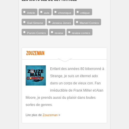
Article
avis
chronique
critique
Gail Simone
Jessica Jones
Marvel Comics
Panini Comics
review
review comics
Zouzeman
Enfant des années 80 biberonné à
Strange, je suis un éternel ado
dans un corps de vieux con. Fan
irréductible de Frank Miller et Alan
Moore, je prends aussi du plaisir dans toutes
sortes de genres.
Lire plus de
Zouzeman
»