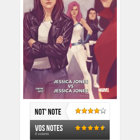
Not' note
Vos notes
6 votants