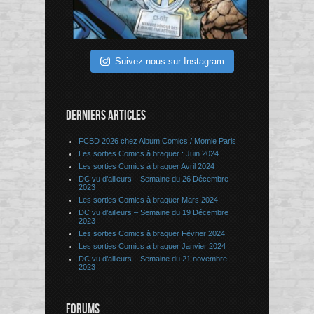
Suivez-nous sur Instagram
DERNIERS ARTICLES
FCBD 2026 chez Album Comics / Momie Paris
Les sorties Comics à braquer : Juin 2024
Les sorties Comics à braquer Avril 2024
DC vu d’ailleurs – Semaine du 26 Décembre
2023
Les sorties Comics à braquer Mars 2024
DC vu d’ailleurs – Semaine du 19 Décembre
2023
Les sorties Comics à braquer Février 2024
Les sorties Comics à braquer Janvier 2024
DC vu d’ailleurs – Semaine du 21 novembre
2023
FORUMS