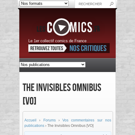
Le 1er collectif comics de France
The Invisibles Omnibus
[VO]
Accueil
›
Forums
›
Vos commentaires sur nos
publications
›
The Invisibles Omnibus [VO]