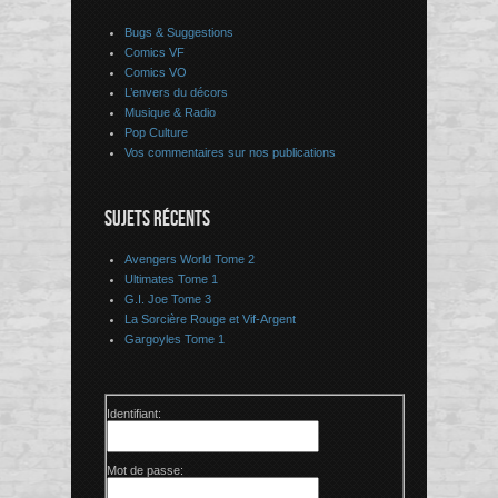
Bugs & Suggestions
Comics VF
Comics VO
L’envers du décors
Musique & Radio
Pop Culture
Vos commentaires sur nos publications
SUJETS RÉCENTS
Avengers World Tome 2
Ultimates Tome 1
G.I. Joe Tome 3
La Sorcière Rouge et Vif-Argent
Gargoyles Tome 1
Identifiant:
Mot de passe: