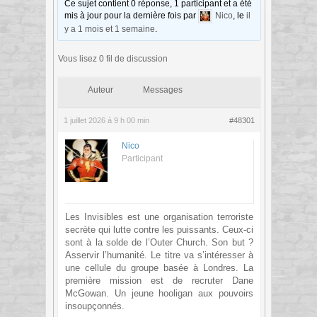
Ce sujet contient 0 réponse, 1 participant et a été
mis à jour pour la dernière fois par
Nico
, le
il
y a 1 mois et 1 semaine
.
Vous lisez 0 fil de discussion
Auteur
Messages
1 juillet 2026 à 9 h 00 min
#48301
Nico
Participant
Les Invisibles est une organisation terroriste
secrète qui lutte contre les puissants. Ceux-ci
sont à la solde de l’Outer Church. Son but ?
Asservir l’humanité. Le titre va s’intéresser à
une cellule du groupe basée à Londres. La
première mission est de recruter Dane
McGowan. Un jeune hooligan aux pouvoirs
insoupçonnés.