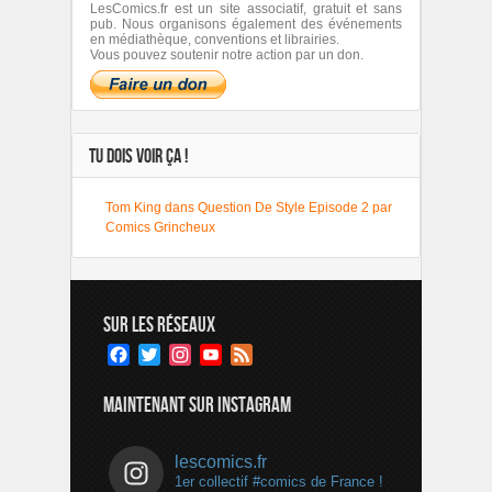
LesComics.fr est un site associatif, gratuit et sans
pub. Nous organisons également des événements
en médiathèque, conventions et librairies.
Vous pouvez soutenir notre action par un don.
TU DOIS VOIR ÇA !
Tom King dans Question De Style Episode 2 par
Comics Grincheux
SUR LES RÉSEAUX
Facebook
Twitter
Instagram
YouTube
Feed
Channel
MAINTENANT SUR INSTAGRAM
lescomics.fr
1er collectif #comics de France !