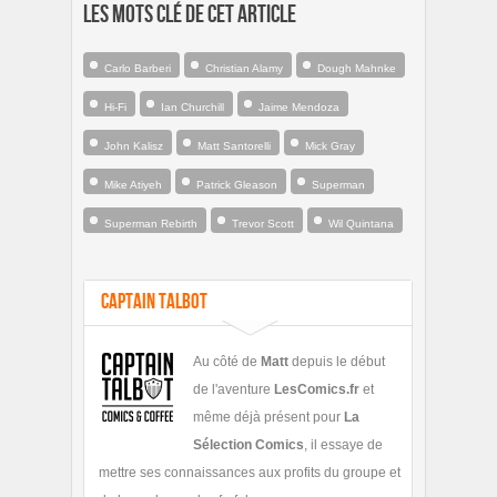
Les mots clé de cet article
Carlo Barberi
Christian Alamy
Dough Mahnke
Hi-Fi
Ian Churchill
Jaime Mendoza
John Kalisz
Matt Santorelli
Mick Gray
Mike Atiyeh
Patrick Gleason
Superman
Superman Rebirth
Trevor Scott
Wil Quintana
Captain Talbot
Au côté de
Matt
depuis le début
de l'aventure
LesComics.fr
et
même déjà présent pour
La
Sélection Comics
, il essaye de
mettre ses connaissances aux profits du groupe et