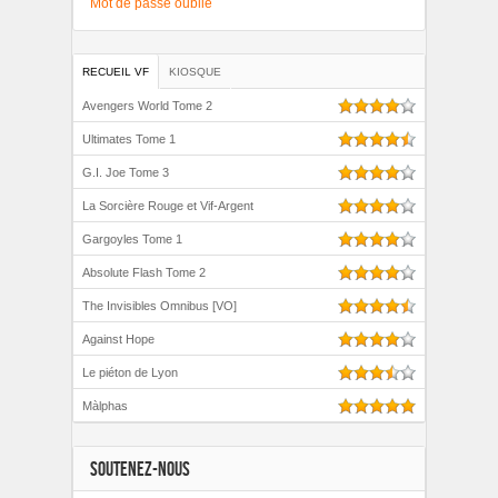
Mot de passe oublié
RECUEIL VF
KIOSQUE
Avengers World Tome 2
Ultimates Tome 1
G.I. Joe Tome 3
La Sorcière Rouge et Vif-Argent
Gargoyles Tome 1
Absolute Flash Tome 2
The Invisibles Omnibus [VO]
Against Hope
Le piéton de Lyon
Màlphas
SOUTENEZ-NOUS