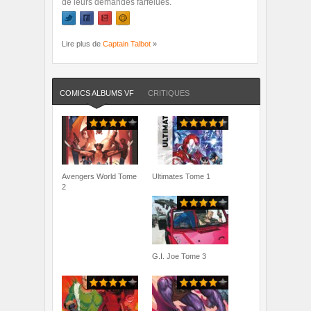
de leurs demandes farfelues.
Lire plus de
Captain Talbot
»
COMICS ALBUMS VF
CRITIQUES
Avengers World Tome
Ultimates Tome 1
2
G.I. Joe Tome 3