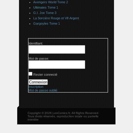
Avengers World Tome 2
Ultimates Tome 1
G.I. Joe Tome 3
La Sorcière Rouge et Vif-Argent
Gargoyles Tome 1
Identifiant:
Mot de passe:
Rester connecté
Connexion
Inscription
Mot de passe oublié
Copyright © 2026 LesComics.fr, All Rights Reserved.
Tous droits réservés, reproduction totale ou partielle
interdite