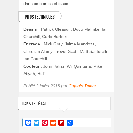
dans ce comics efficace !
Infos techniques
Dessin
:
Patrick Gleason, Doug Mahnke, Ian
Churchill, Carlo Barberi
Encrage
:
Mick Gray, Jaime Mendoza,
Christian Alamy, Trevor Scott, Matt Santorelli,
Ian Churchill
Couleur
:
John Kalisz, Wil Quintana, Mike
Atiyeh, Hi-FI
Publié
2 juillet 2018 par
Captain Talbot
DANS LE DÉTAIL...
Facebook
Twitter
Pinterest
Reddit
Flipboard
Partager