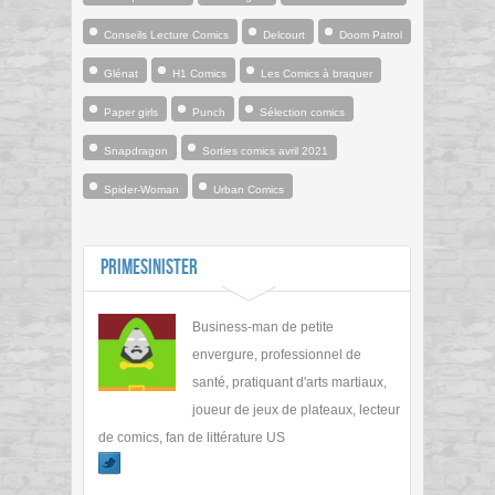
Conseils Lecture Comics
Delcourt
Doom Patrol
Glénat
H1 Comics
Les Comics à braquer
Paper girls
Punch
Sélection comics
Snapdragon
Sorties comics avril 2021
Spider-Woman
Urban Comics
PrimeSinister
Business-man de petite
envergure, professionnel de
santé, pratiquant d'arts martiaux,
joueur de jeux de plateaux, lecteur
de comics, fan de littérature US