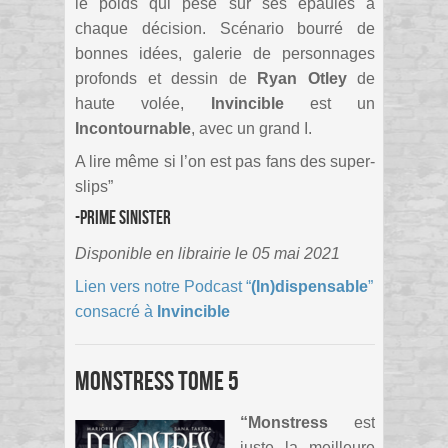
le poids qui pèse sur ses épaules à
chaque décision. Scénario bourré de
bonnes idées, galerie de personnages
profonds et dessin de
Ryan Otley
de
haute volée,
Invincible
est un
Incontournable
, avec un grand I.
A lire même si l’on est pas fans des super-
slips”
-Prime Sinister
Disponible en librairie le 05 mai 2021
Lien vers notre Podcast “
(In)dispensable
”
consacré à
Invincible
Monstress Tome 5
“Monstress
est
juste la meilleure