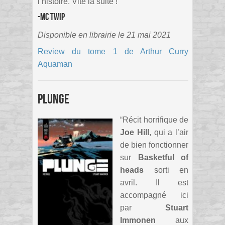
l’histoire. Vite la suite !”
-MC Twip
Disponible en librairie le 21 mai 2021
Review du tome 1 de Arthur Curry
Aquaman
Plunge
“Récit horrifique de
Joe Hill
, qui a l’air
de bien fonctionner
sur
Basketful of
heads
sorti en
avril. Il est
accompagné ici
par
Stuart
Immonen
aux