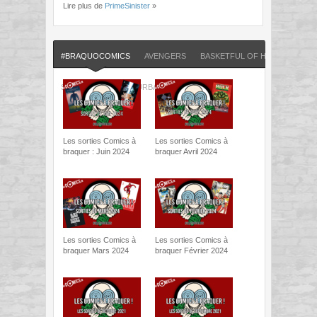
Lire plus de
PrimeSinister
»
#BRAQUOCOMICS
AVENGERS
BASKETFUL OF HEADS
CON
SPIDER-WOMAN
URBAN COMICS
Les sorties Comics à
Les sorties Comics à
braquer : Juin 2024
braquer Avril 2024
Les sorties Comics à
Les sorties Comics à
braquer Mars 2024
braquer Février 2024