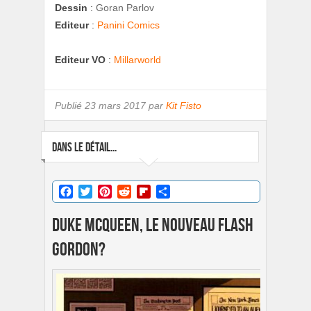
Dessin
:
Goran Parlov
Editeur
:
Panini Comics
Editeur VO
:
Millarworld
Publié
23 mars 2017 par
Kit Fisto
DANS LE DÉTAIL...
Facebook
Twitter
Pinterest
Reddit
Flipboard
Partager
Duke McQueen, le nouveau Flash
Gordon?