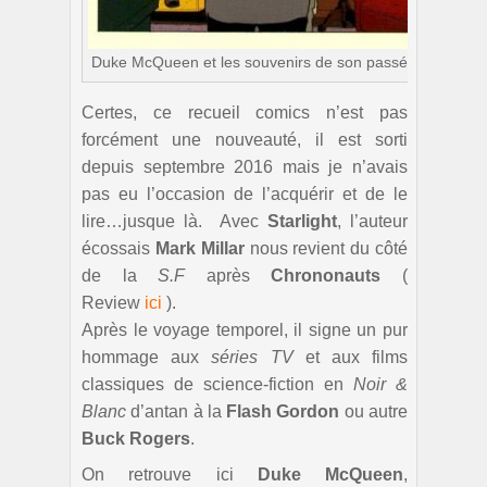
Duke McQueen et les souvenirs de son passé héroïque
Certes, ce recueil comics n’est pas
forcément une nouveauté, il est sorti
depuis septembre 2016 mais je n’avais
pas eu l’occasion de l’acquérir et de le
lire…jusque là. Avec
Starlight
, l’auteur
écossais
Mark Millar
nous revient du côté
de la
S.F
après
Chrononauts
(
Review
ici
).
Après le voyage temporel, il signe un pur
hommage aux
séries TV
et aux films
classiques de science-fiction en
Noir &
Blanc
d’antan à la
Flash Gordon
ou autre
Buck Rogers
.
On retrouve ici
Duke McQueen
,