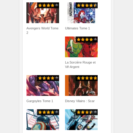
Avengers World Tome
Ultimates Tome 1
2
La Sorcière Rouge et
Vif-Argent
Gargoyles Tome 1
Disney Vilains : Scar