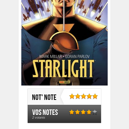
Not' note
Vos notes
2 votants