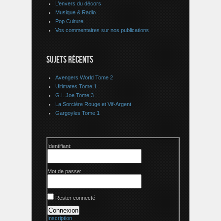
L’envers du décors
Musique & Radio
Pop Culture
Vos commentaires sur nos publications
SUJETS RÉCENTS
Avengers World Tome 2
Ultimates Tome 1
G.I. Joe Tome 3
La Sorcière Rouge et Vif-Argent
Gargoyles Tome 1
Identifiant:
Mot de passe:
Rester connecté
Connexion
Inscription