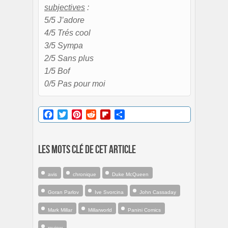
subjectives
:
5/5 J’adore
4/5 Trés cool
3/5 Sympa
2/5 Sans plus
1/5 Bof
0/5 Pas pour moi
Facebook
Twitter
Pinterest
Reddit
Flipboard
Partager
Les mots clé de cet article
avis
chronique
Duke McQueen
Goran Parlov
Ive Svorcina
John Cassaday
Mark Millar
Millarworld
Panini Comics
review