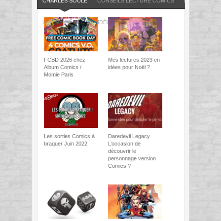
CHARLES SOULE
CONSEILS LECTURE COMICS
DC COMICS
URBAN COMICS
VIDÉOS
FCBD 2026 chez
Mes lectures 2023 en
Album Comics /
idées pour Noël ?
Momie Paris
Les sorties Comics à
Daredevil Legacy
braquer Juin 2022
L’occasion de
découvrir le
personnage version
Comics ?