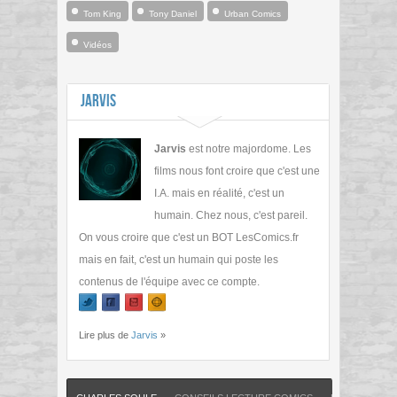
Tom King
Tony Daniel
Urban Comics
Vidéos
Jarvis
Jarvis
est notre majordome. Les
films nous font croire que c'est une
I.A. mais en réalité, c'est un
humain. Chez nous, c'est pareil.
On vous croire que c'est un BOT LesComics.fr
mais en fait, c'est un humain qui poste les
contenus de l'équipe avec ce compte.
Lire plus de
Jarvis
»