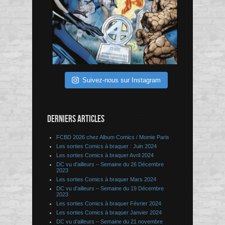
Suivez-nous sur Instagram
DERNIERS ARTICLES
FCBD 2026 chez Album Comics / Momie Paris
Les sorties Comics à braquer : Juin 2024
Les sorties Comics à braquer Avril 2024
DC vu d’ailleurs – Semaine du 26 Décembre
2023
Les sorties Comics à braquer Mars 2024
DC vu d’ailleurs – Semaine du 19 Décembre
2023
Les sorties Comics à braquer Février 2024
Les sorties Comics à braquer Janvier 2024
DC vu d’ailleurs – Semaine du 21 novembre