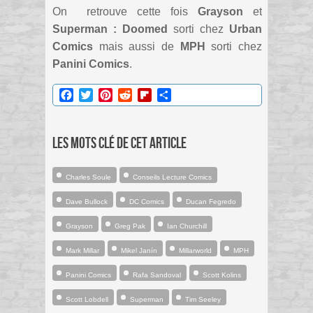
On retrouve cette fois
Grayson
et
Superman : Doomed
sorti chez
Urban
Comics
mais aussi de
MPH
sorti chez
Panini Comics
.
Facebook
Twitter
Pinterest
Reddit
Flipboard
Partager
Les mots clé de cet article
Charles Soule
Conseils Lecture Comics
Dave Bullock
DC Comics
Ducan Fegredo
Grayson
Greg Pak
Ian Churchill
Mark Millar
Mikel Janín
Millarworld
MPH
Panini Comics
Rafa Sandoval
Scott Kolins
Scott Lobdell
Superman
Tim Seeley