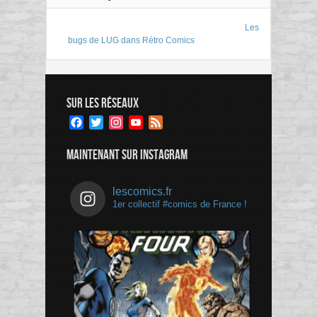
Les
bugs de LUG dans Rétro Comics
SUR LES RÉSEAUX
Facebook
Twitter
Instagram
YouTube
Feed
Channel
MAINTENANT SUR INSTAGRAM
lescomics.fr
1er collectif #comics de France !