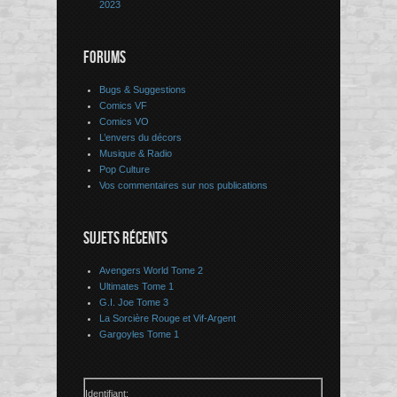
2023
FORUMS
Bugs & Suggestions
Comics VF
Comics VO
L’envers du décors
Musique & Radio
Pop Culture
Vos commentaires sur nos publications
SUJETS RÉCENTS
Avengers World Tome 2
Ultimates Tome 1
G.I. Joe Tome 3
La Sorcière Rouge et Vif-Argent
Gargoyles Tome 1
Identifiant: