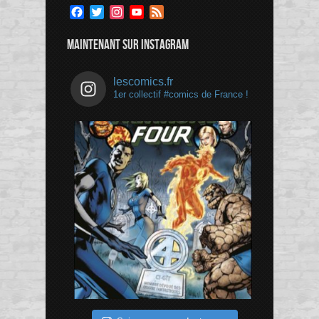
Facebook
Twitter
Instagram
YouTube
Feed
Channel
MAINTENANT SUR INSTAGRAM
lescomics.fr
1er collectif #comics de France !