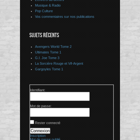
Musique & Radio
Pop Culture
Vos commentaires sur nos publications
SUJETS RÉCENTS
Avengers World Tome 2
Ultimates Tome 1
G.I. Joe Tome 3
La Sorcière Rouge et Vif-Argent
Gargoyles Tome 1
Identifiant:
Mot de passe:
Rester connecté
Connexion
Inscription
Mot de passe oublié