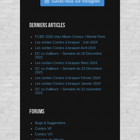
Suivez-nous sur Instagram
DERNIERS ARTICLES
FCBD 2026 chez Album Comics / Momie Paris
Les sorties Comics à braquer : Juin 2024
Les sorties Comics à braquer Avril 2024
DC vu d’ailleurs – Semaine du 26 Décembre
2023
Les sorties Comics à braquer Mars 2024
DC vu d’ailleurs – Semaine du 19 Décembre
2023
Les sorties Comics à braquer Février 2024
Les sorties Comics à braquer Janvier 2024
DC vu d’ailleurs – Semaine du 21 novembre
2023
FORUMS
Bugs & Suggestions
Comics VF
Comics VO
L’envers du décors