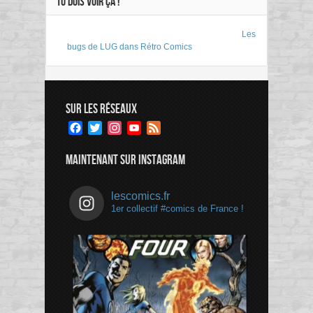
TU DOIS VOIR ÇA !
Les
bugs de LUG dans Rétro Comics
SUR LES RÉSEAUX
Facebook
Twitter
Instagram
YouTube
Feed
Channel
MAINTENANT SUR INSTAGRAM
lescomics.fr
1er collectif #comics de France !