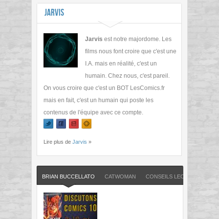
Jarvis
Jarvis
est notre majordome. Les
films nous font croire que c'est une
I.A. mais en réalité, c'est un
humain. Chez nous, c'est pareil.
On vous croire que c'est un BOT LesComics.fr
mais en fait, c'est un humain qui poste les
contenus de l'équipe avec ce compte.
Lire plus de
Jarvis
»
BRIAN BUCCELLATO
CATWOMAN
CONSEILS LECTURE COMIC