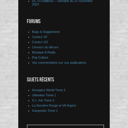
DC vu d’ailleurs – Semaine du 21 novembre
2023
FORUMS
Bugs & Suggestions
Comics VF
Comics VO
L’envers du décors
Musique & Radio
Pop Culture
Vos commentaires sur nos publications
SUJETS RÉCENTS
Avengers World Tome 2
Ultimates Tome 1
G.I. Joe Tome 3
La Sorcière Rouge et Vif-Argent
Gargoyles Tome 1