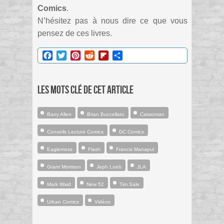
Comics
.
N’hésitez pas à nous dire ce que vous
pensez de ces livres.
Facebook
Twitter
Pinterest
Reddit
Flipboard
Partager
Les mots clé de cet article
Barry Allen
Brian Buccellato
Catwoman
Conseils Lecture Comics
DC Comics
Eaglemoss
Flash
Francis Manapul
Grant Morrison
Jeph Loeb
JLA
Mark Waid
New 52
Tim Sale
Urban Comics
Vidéos