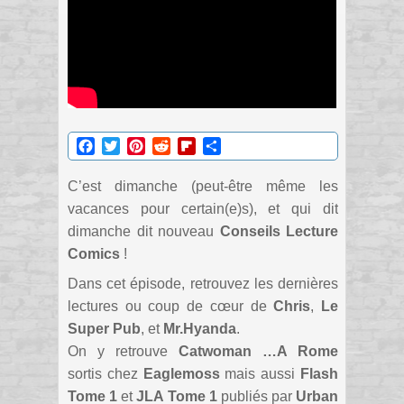
Facebook
Twitter
Pinterest
Reddit
Flipboard
Partager
C’est dimanche (peut-être même les
vacances pour certain(e)s), et qui dit
dimanche dit nouveau
Conseils Lecture
Comics
!
Dans cet épisode, retrouvez les dernières
lectures ou coup de cœur de
Chris
,
Le
Super Pub
, et
Mr.Hyanda
.
On y retrouve
Catwoman …A Rome
sortis chez
Eaglemoss
mais aussi
Flash
Tome 1
et
JLA Tome 1
publiés par
Urban