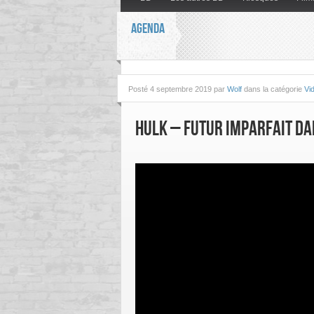
AGENDA
Posté
4 septembre 2019 par
Wolf
dans la catégorie
Vi
Hulk – Futur Imparfait da