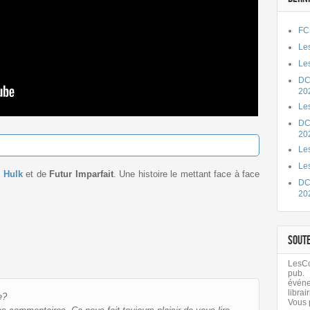
FC
Les
Les
DC
20
Le
DC
20
Les
Le
e
Hulk
et de
Futur Imparfait
. Une histoire le mettant face à face
DC
20
SOUT
LesCom
pub.
évén
librair
e?
Vous 