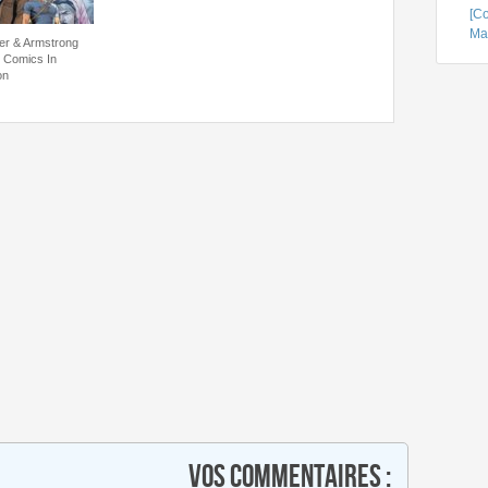
[C
Ma
er & Armstrong
 Comics In
on
Vos commentaires :