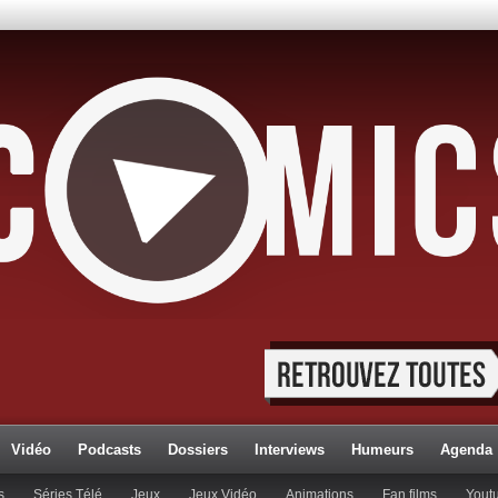
Vidéo
Podcasts
Dossiers
Interviews
Humeurs
Agenda
s
Séries Télé
Jeux
Jeux Vidéo
Animations
Fan films
Yout