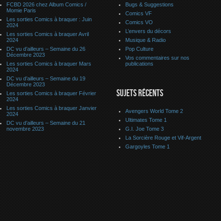
FCBD 2026 chez Album Comics /
Bugs & Suggestions
Momie Paris
Comics VF
Les sorties Comics à braquer : Juin
Comics VO
2024
L’envers du décors
Les sorties Comics à braquer Avril
2024
Musique & Radio
DC vu d’ailleurs – Semaine du 26
Pop Culture
Décembre 2023
Vos commentaires sur nos
Les sorties Comics à braquer Mars
publications
2024
DC vu d’ailleurs – Semaine du 19
Décembre 2023
SUJETS RÉCENTS
Les sorties Comics à braquer Février
2024
Les sorties Comics à braquer Janvier
Avengers World Tome 2
2024
Ultimates Tome 1
DC vu d’ailleurs – Semaine du 21
novembre 2023
G.I. Joe Tome 3
La Sorcière Rouge et Vif-Argent
Gargoyles Tome 1