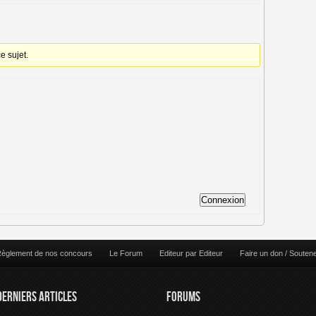
e sujet.
Connexion
èglement de nos concours
Le Forum
Editeur par Editeur
Faire un don / Souten
DERNIERS ARTICLES
FORUMS