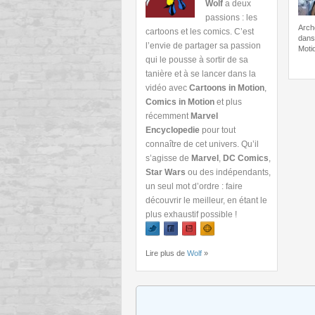
Wolf
a deux
passions : les
Arch
cartoons et les comics. C’est
dans
l’envie de partager sa passion
Moti
qui le pousse à sortir de sa
tanière et à se lancer dans la
vidéo avec
Cartoons in Motion
,
Comics in Motion
et plus
récemment
Marvel
Encyclopedie
pour tout
connaître de cet univers. Qu’il
s’agisse de
Marvel
,
DC Comics
,
Star Wars
ou des indépendants,
un seul mot d’ordre : faire
découvrir le meilleur, en étant le
plus exhaustif possible !
Lire plus de
Wolf
»