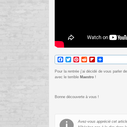
Facebook
Twitter
Pinterest
Reddit
Flipboard
Partager
Pour la rentrée j’ai décidé de vous parler d
avec le terrible
Maestro
!
Bonne découverte à vous !
Avez-vous apprécié cet articl