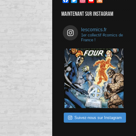
Channel
MAINTENANT SUR INSTAGRAM
lescomics.fr
1er collectif #comics de
France !
Suivez-nous sur Instagram