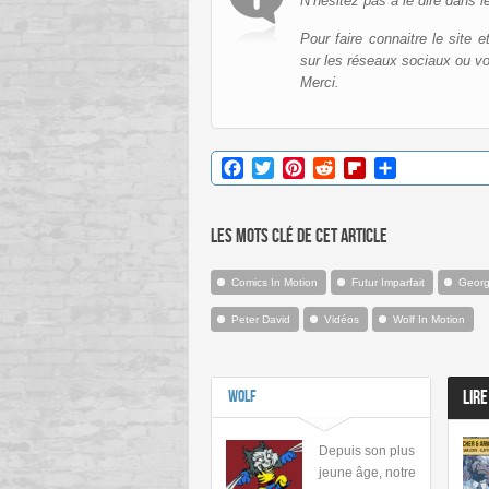
N’hésitez pas à le dire dans l
Pour faire connaitre le site 
sur les réseaux sociaux ou v
Merci.
Facebook
Twitter
Pinterest
Reddit
Flipboard
Partager
Les mots clé de cet article
Comics In Motion
Futur Imparfait
Georg
Peter David
Vidéos
Wolf In Motion
Wolf
LIRE
Depuis son plus
jeune âge, notre