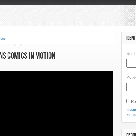
IDENT
deos
ns Comics in Motion
Identi
Mot d
Re
Inscri
Mot d
DERNI