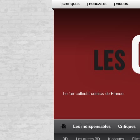
| CRITIQUES
| PODCASTS
| VIDEOS
Le 1er collectif comics de France
Les indispensables
Critiques
BD
Les autres BD
Kiosques
Film