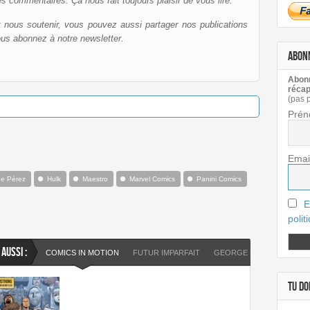
es commentaires. Ça nous fait toujours plaisir de vous lire.
et nous soutenir, vous pouvez aussi partager nos publications
ous abonnez à notre newsletter.
ABON
Abonn
récap
(pas 
Prén
Emai
e Pérez
Hulk
Maestro
Marvel Comics
Panini Comics
E
polit
 AUSSI :
COMICS IN MOTION
FUTUR IMPARFAIT
GEORGE PÉREZ
HULK
TU DOI