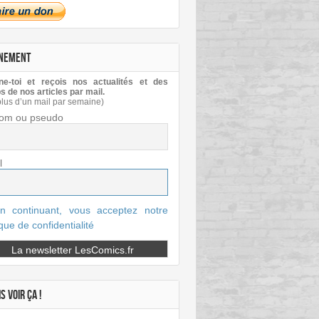
NEMENT
e-toi et reçois nos actualités et des
s de nos articles par mail.
plus d’un mail par semaine)
om ou pseudo
l
n continuant, vous acceptez notre
ique de confidentialité
MAESTRO
MARVEL COMICS
PANINI COMICS
PETER DAVID
VIDÉOS
S VOIR ÇA !