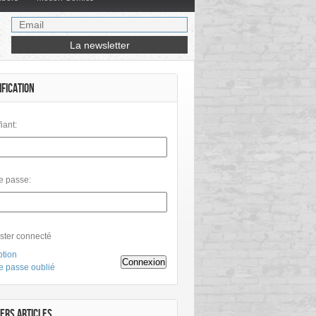
IFICATION
fiant:
e passe:
ster connecté
ption
Connexion
e passe oublié
ERS ARTICLES