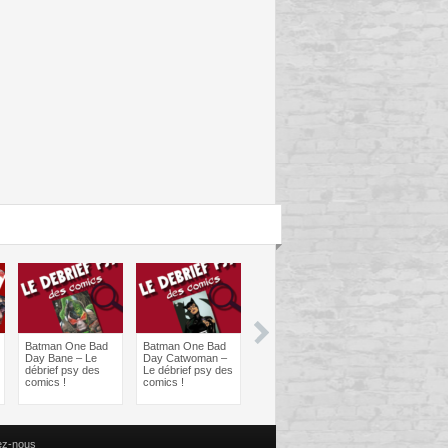
Batman One Bad
Batman One Bad
Les sorties
Les sorties
Day Bane – Le
Day Catwoman –
Comics à braquer
Comics à bra
débrief psy des
Le débrief psy des
: Juin 2024
Avril 2024
comics !
comics !
ez-nous