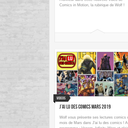
Comics in Motion, la rubirique de Wolf !
Videos
J’ai Lu des Comics Mars 2019
Wolf vous présente ses lectures comics 
mois de Mars dans J'ai lu des comics ! A