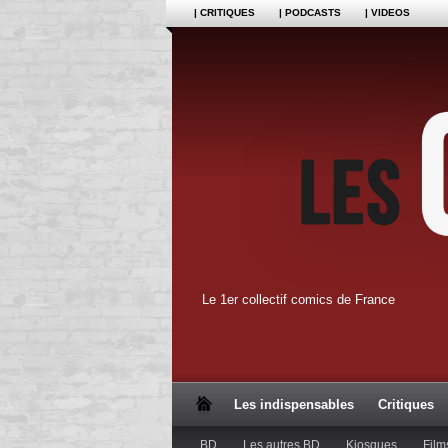
| CRITIQUES
| PODCASTS
| VIDEOS
Le 1er collectif comics de France
Les indispensables
Critiques
BD
Les autres BD
Kiosques
Film