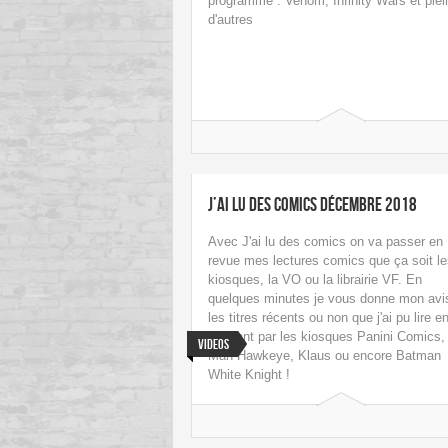
programme : Venom, Infinity Wars et plei
d'autres
J’ai lu des comics Décembre 2018
Avec J'ai lu des comics on va passer en
revue mes lectures comics que ça soit le
kiosques, la VO ou la librairie VF. En
quelques minutes je vous donne mon avi
les titres récents ou non que j'ai pu lire e
passant par les kiosques Panini Comics,
Videos
Man Hawkeye, Klaus ou encore Batman
White Knight !