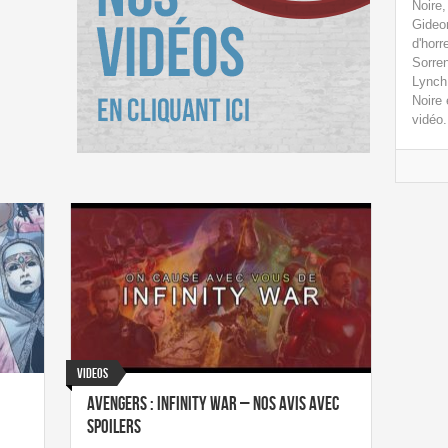
Noire,
Gideo
d'horr
Sorren
Lynch 
Noire 
vidéo.
Videos
Avengers : Infinity War – nos avis avec
spoilers