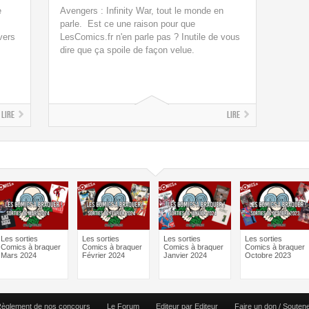
e
Avengers : Infinity War, tout le monde en
s
parle. Est ce une raison pour que
vers
LesComics.fr n'en parle pas ? Inutile de vous
dire que ça spoile de façon velue.
Lire
Lire
Les sorties
Les sorties
Les sorties
Les sorties
Comics à braquer
Comics à braquer
Comics à braquer
Comics à braquer
Mars 2024
Février 2024
Janvier 2024
Octobre 2023
èglement de nos concours
Le Forum
Editeur par Editeur
Faire un don / Souten