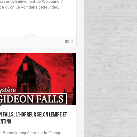
asser définitivement de Wolverine ?
 ce qu'on va voir dans cette vidéo.
Lire
n Falls : l’horreur selon Lemire et
entino
et Bomask enquêtent sur la Grange