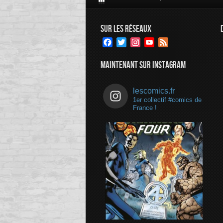
SUR LES RÉSEAUX
Facebook
Twitter
Instagram
YouTube
Feed
Channel
MAINTENANT SUR INSTAGRAM
lescomics.fr
1er collectif #comics de
France !