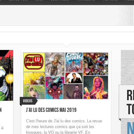
Videos
n
J’ai Lu des Comics Mai 2019
C'est l'heure de J'ai lu des comics. La revue
de mes lectures comics que ça soit les
 à
kiosques, la VO ou la librairie VF. En