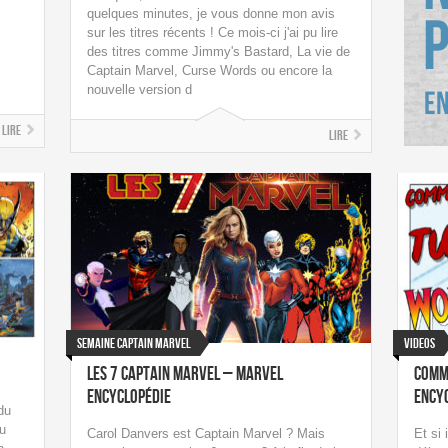
quelques minutes, je vous donne mon avis
sur les titres récents ! Ce mois-ci j'ai pu lire
des titres comme Jimmy's Bastard, La vie de
Captain Marvel, Curse Words ou encore la
nouvelle version d
Lire
Lire
Semaine Captain Marvel
Videos
Les 7 Captain Marvel – Marvel
Comm
Encyclopédie
Ency
du
u
Carol Danvers est Captain Marvel ? Mais
Et si 