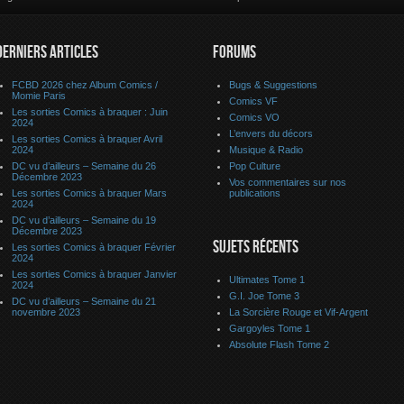
DERNIERS ARTICLES
FORUMS
FCBD 2026 chez Album Comics /
Bugs & Suggestions
Momie Paris
Comics VF
Les sorties Comics à braquer : Juin
Comics VO
2024
L’envers du décors
Les sorties Comics à braquer Avril
2024
Musique & Radio
DC vu d’ailleurs – Semaine du 26
Pop Culture
Décembre 2023
Vos commentaires sur nos
Les sorties Comics à braquer Mars
publications
2024
DC vu d’ailleurs – Semaine du 19
Décembre 2023
SUJETS RÉCENTS
Les sorties Comics à braquer Février
2024
Les sorties Comics à braquer Janvier
Ultimates Tome 1
2024
G.I. Joe Tome 3
DC vu d’ailleurs – Semaine du 21
novembre 2023
La Sorcière Rouge et Vif-Argent
Gargoyles Tome 1
Absolute Flash Tome 2