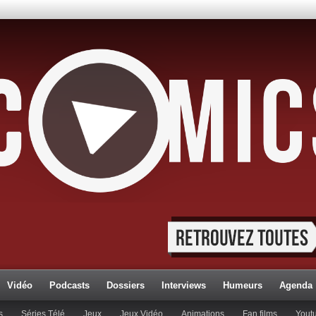
Vidéo
Podcasts
Dossiers
Interviews
Humeurs
Agenda
s
Séries Télé
Jeux
Jeux Vidéo
Animations
Fan films
Yout