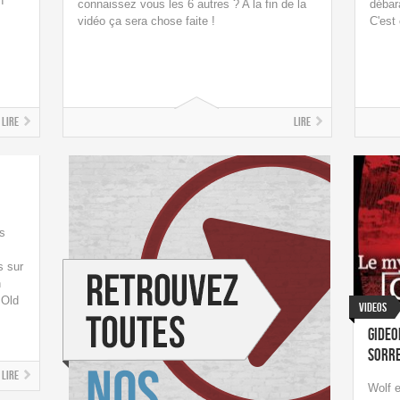
n
connaissez vous les 6 autres ? A la fin de la
débar
vidéo ça sera chose faite !
C'est
Lire
Lire
s
s sur
n
 Old
Videos
Gideo
Sorr
Lire
Wolf 