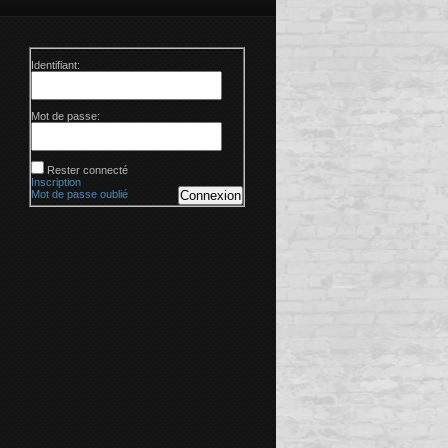
Identifiant:
Mot de passe:
Rester connecté
Inscription
Mot de passe oublié
Connexion