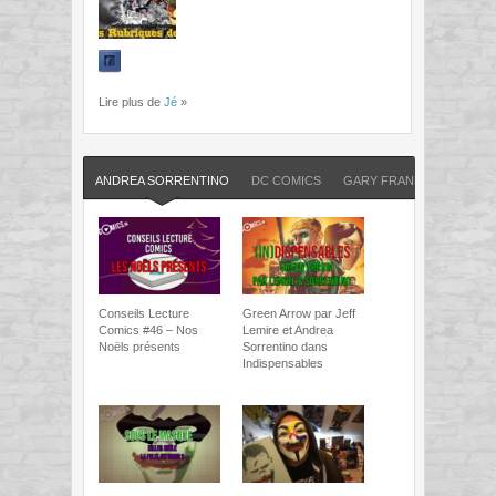
Lire plus de
Jé
»
ANDREA SORRENTINO
DC COMICS
GARY FRANK
GREEN 
Conseils Lecture
Green Arrow par Jeff
Comics #46 – Nos
Lemire et Andrea
Noëls présents
Sorrentino dans
Indispensables