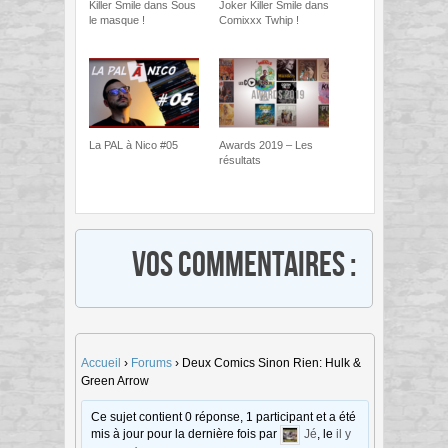
Killer Smile dans Sous
Joker Killer Smile dans
le masque !
Comixxx Twhip !
La PAL à Nico #05
Awards 2019 – Les
résultats
Vos commentaires :
Accueil
›
Forums
›
Deux Comics Sinon Rien: Hulk &
Green Arrow
Ce sujet contient 0 réponse, 1 participant et a été
mis à jour pour la dernière fois par
Jé
, le
il y