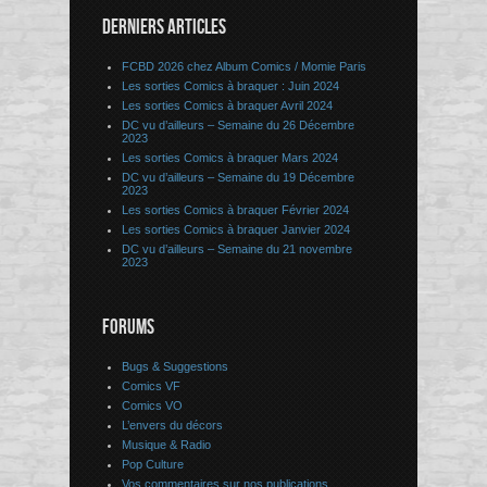
DERNIERS ARTICLES
FCBD 2026 chez Album Comics / Momie Paris
Les sorties Comics à braquer : Juin 2024
Les sorties Comics à braquer Avril 2024
DC vu d’ailleurs – Semaine du 26 Décembre
2023
Les sorties Comics à braquer Mars 2024
DC vu d’ailleurs – Semaine du 19 Décembre
2023
Les sorties Comics à braquer Février 2024
Les sorties Comics à braquer Janvier 2024
DC vu d’ailleurs – Semaine du 21 novembre
2023
FORUMS
Bugs & Suggestions
Comics VF
Comics VO
L’envers du décors
Musique & Radio
Pop Culture
Vos commentaires sur nos publications