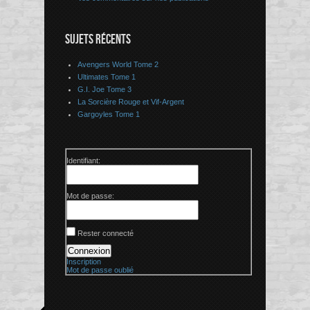
SUJETS RÉCENTS
Avengers World Tome 2
Ultimates Tome 1
G.I. Joe Tome 3
La Sorcière Rouge et Vif-Argent
Gargoyles Tome 1
Identifiant:
Mot de passe:
Rester connecté
Connexion
Inscription
Mot de passe oublié