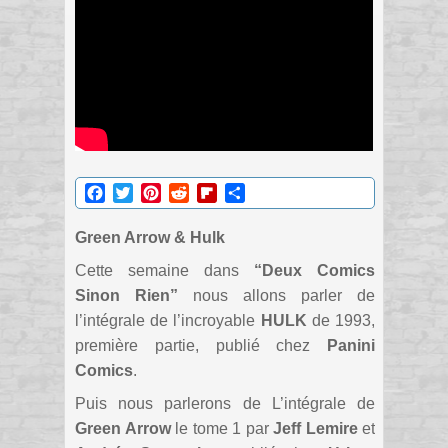
Facebook
Twitter
Pinterest
Reddit
Flipboard
Partager
Green Arrow & Hulk
Cette semaine dans
“Deux Comics
Sinon Rien”
nous allons parler de
l’intégrale de l’incroyable
HULK
de 1993,
première partie, publié chez
Panini
Comics
.
Puis nous parlerons de L’intégrale de
Green Arrow
le tome 1 par
Jeff Lemire
et