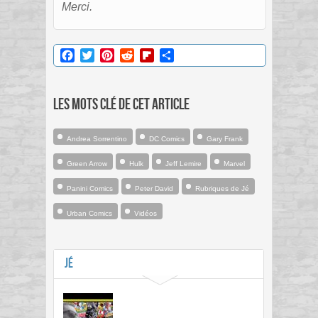
Merci.
Facebook
Twitter
Pinterest
Reddit
Flipboard
Partager
Les mots clé de cet article
Andrea Sorrentino
DC Comics
Gary Frank
Green Arrow
Hulk
Jeff Lemire
Marvel
Panini Comics
Peter David
Rubriques de Jé
Urban Comics
Vidéos
Jé