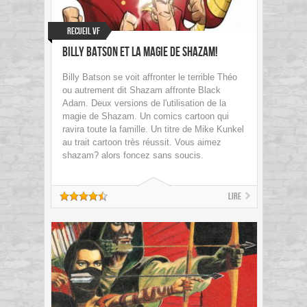
Recueil VF
Billy Batson et la magie de Shazam!
Billy Batson se voit affronter le terrible Théo
ou autrement dit Shazam affronte Black
Adam. Deux versions de l'utilisation de la
magie de Shazam. Un comics cartoon qui
ravira toute la famille. Un titre de Mike Kunkel
au trait cartoon très réussit. Vous aimez
shazam? alors foncez sans soucis.
Lire