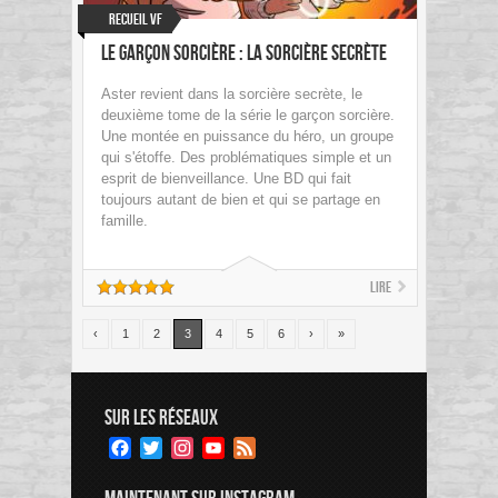
Recueil VF
Le garçon sorcière : la sorcière secrète
Aster revient dans la sorcière secrète, le
deuxième tome de la série le garçon sorcière.
Une montée en puissance du héro, un groupe
qui s'étoffe. Des problématiques simple et un
esprit de bienveillance. Une BD qui fait
toujours autant de bien et qui se partage en
famille.
Lire
‹
1
2
3
4
5
6
›
»
SUR LES RÉSEAUX
Facebook
Twitter
Instagram
YouTube
Feed
Channel