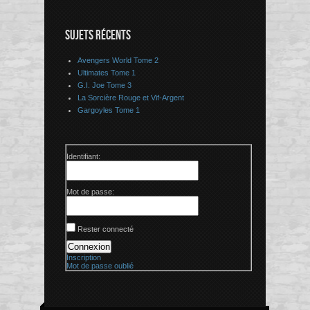
SUJETS RÉCENTS
Avengers World Tome 2
Ultimates Tome 1
G.I. Joe Tome 3
La Sorcière Rouge et Vif-Argent
Gargoyles Tome 1
Identifiant:
Mot de passe:
Rester connecté
Connexion
Inscription
Mot de passe oublié