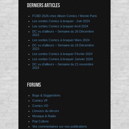
DERNIERS ARTICLES
FCBD 2026 chez Album Comics / Momie Paris
Les sorties Comics à braquer : Juin 2024
Les sorties Comics à braquer Avril 2024
DC vu d’ailleurs – Semaine du 26 Décembre
2023
Les sorties Comics à braquer Mars 2024
DC vu d’ailleurs – Semaine du 19 Décembre
2023
Les sorties Comics à braquer Février 2024
Les sorties Comics à braquer Janvier 2024
DC vu d’ailleurs – Semaine du 21 novembre
2023
FORUMS
Bugs & Suggestions
Comics VF
Comics VO
L’envers du décors
Musique & Radio
Pop Culture
Vos commentaires sur nos publications