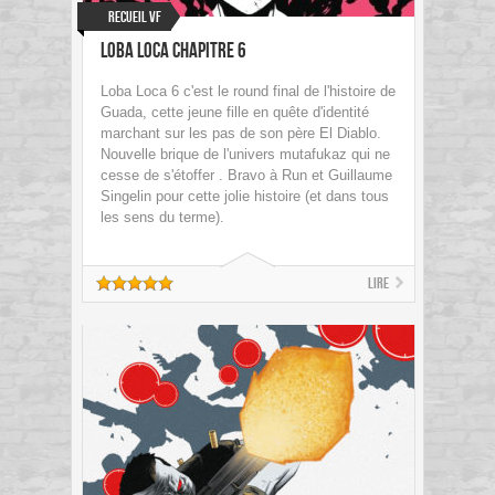
Recueil VF
Loba loca chapitre 6
Loba Loca 6 c'est le round final de l'histoire de
Guada, cette jeune fille en quête d'identité
marchant sur les pas de son père El Diablo.
Nouvelle brique de l'univers mutafukaz qui ne
cesse de s'étoffer . Bravo à Run et Guillaume
Singelin pour cette jolie histoire (et dans tous
les sens du terme).
Lire