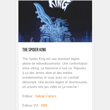
The Spider King
The Spider King est une aventure légère
pleine de rebondissements. Une confrontation
entre viking, ça bastonne à tout va. Rajoutez
à ça des armes alien et des entités
extraterrestres et vous avez un cocktail
détonnant. Une lecture légère et divertissante,
un univers très jeu vidéo et ça marche !
Editeur
:
Glénat Comics
Editeur VO
:
IDW