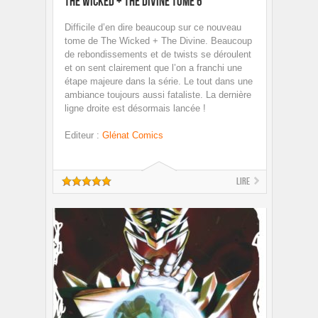
The Wicked + The Divine Tome 6
Difficile d’en dire beaucoup sur ce nouveau
tome de The Wicked + The Divine. Beaucoup
de rebondissements et de twists se déroulent
et on sent clairement que l’on a franchi une
étape majeure dans la série. Le tout dans une
ambiance toujours aussi fataliste. La dernière
ligne droite est désormais lancée !
Editeur
:
Glénat Comics
Lire