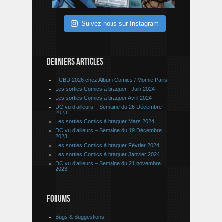
Suivez-nous sur Instagram
DERNIERS ARTICLES
FCBD 2026 chez Album Comics / Momie Paris
Les sorties Comics à braquer : Juin 2024
Les sorties Comics à braquer Avril 2024
DC vu d’ailleurs – Semaine du 26 Décembre
2023
Les sorties Comics à braquer Mars 2024
DC vu d’ailleurs – Semaine du 19 Décembre
2023
Les sorties Comics à braquer Février 2024
Les sorties Comics à braquer Janvier 2024
DC vu d’ailleurs – Semaine du 21 novembre
2023
FORUMS
Bugs & Suggestions