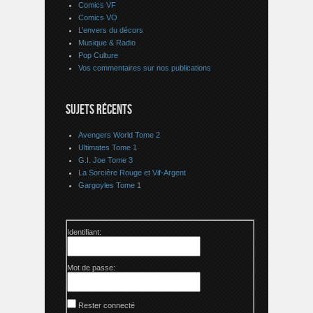
Comics VF
Comics VO
L’envers du décors
Musique & Radio
Pop Culture
Vos commentaires sur nos publications
SUJETS RÉCENTS
Avengers World Tome 2
Ultimates Tome 1
G.I. Joe Tome 3
La Sorcière Rouge et Vif-Argent
Gargoyles Tome 1
Identifiant:
Mot de passe:
Rester connecté