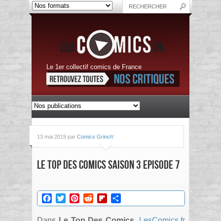
Le 1er collectif comics de France
13 mai 2019 par
Comics Grinch'
Le Top des Comics Saison 3 Episode 7
Facebook
Twitter
Pinterest
Reddit
Flipboard
Partager
Dans
Le Top Des Comics
,
LesComics.fr