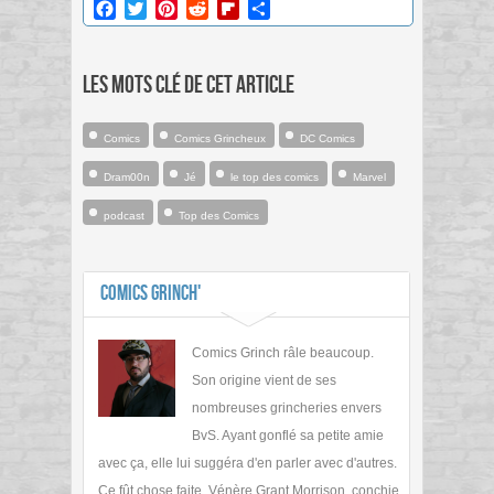
Facebook
Twitter
Pinterest
Reddit
Flipboard
Partager
Les mots clé de cet article
Comics
Comics Grincheux
DC Comics
Dram00n
Jé
le top des comics
Marvel
podcast
Top des Comics
Comics Grinch'
Comics Grinch râle beaucoup.
Son origine vient de ses
nombreuses grincheries envers
BvS. Ayant gonflé sa petite amie
avec ça, elle lui suggéra d'en parler avec d'autres.
Ce fût chose faite. Vénère Grant Morrison, conchie