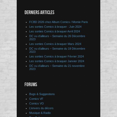
DERNIERS ARTICLES
FCBD 2026 chez Album Comics / Momie Paris
Les sorties Comics à braquer : Juin 2024
Les sorties Comics à braquer Avril 2024
DC vu d’ailleurs – Semaine du 26 Décembre
2023
Les sorties Comics à braquer Mars 2024
DC vu d’ailleurs – Semaine du 19 Décembre
2023
Les sorties Comics à braquer Février 2024
Les sorties Comics à braquer Janvier 2024
DC vu d’ailleurs – Semaine du 21 novembre
2023
FORUMS
Bugs & Suggestions
Comics VF
Comics VO
L’envers du décors
Musique & Radio