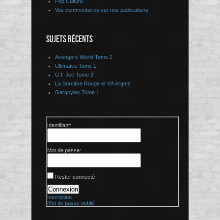
Pop Culture
Vos commentaires sur nos publications
SUJETS RÉCENTS
Avengers World Tome 2
Ultimates Tome 1
G.I. Joe Tome 3
La Sorcière Rouge et Vif-Argent
Gargoyles Tome 1
Identifiant:
Mot de passe:
Rester connecté
Connexion
Inscription
Mot de passe oublié