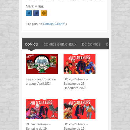
Mark Millar.
Lire plus de
Comics Grinch'
»
COMICS
COMICS GRINCHEUX
DC COMICS
DRAM00N
J
Les sorties Comics à
DC vu d’ailleurs –
braquer Avril 2024
Semaine du 26
Décembre 2023
DC vu d’ailleurs –
DC vu d’ailleurs –
Semaine du 19
Semaine du 19