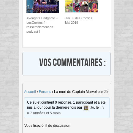
Avengers Endgame –
J’ai Lu des Comics
LesComics.fr
Mai 2019
rassemblement en
podcast !
Vos commentaires :
Accueil
›
Forums
›
La mort de Captain Marvel par Jé
Ce sujet contient 0 réponse, 1 participant et a été
mis à jour pour la dernière fois par
Jé
, le
il y
a 7 années et 5 mois
.
Vous lisez 0 fil de discussion