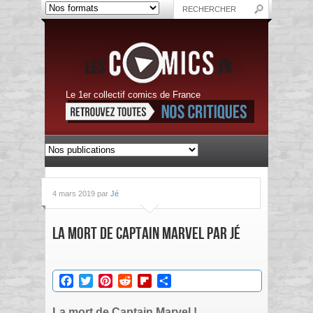
Le 1er collectif comics de France
4 mars 2019 par
Jé
La mort de Captain Marvel par Jé
Facebook
Twitter
Pinterest
Reddit
Flipboard
Partager
La mort de Captain Marvel !