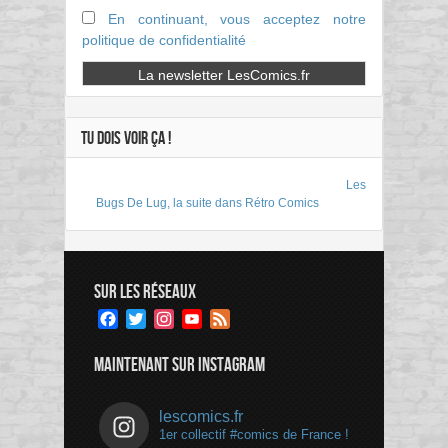
En continuant, vous acceptez notre
politique de confidentialité
TU DOIS VOIR ÇA !
Les
Bugs De Lug, la suite dans Rétro Comics
SUR LES RÉSEAUX
Facebook
Twitter
Instagram
YouTube
Feed
Channel
MAINTENANT SUR INSTAGRAM
lescomics.fr
1er collectif #comics de France !