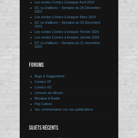
Les sorties Comics à braquer Avril 2024
DC vu d’ailleurs – Semaine du 26 Décembre
2023
Les sorties Comics à braquer Mars 2024
DC vu d’ailleurs – Semaine du 19 Décembre
2023
Les sorties Comics à braquer Février 2024
Les sorties Comics à braquer Janvier 2024
DC vu d’ailleurs – Semaine du 21 novembre
2023
FORUMS
Bugs & Suggestions
Comics VF
Comics VO
L’envers du décors
Musique & Radio
Pop Culture
Vos commentaires sur nos publications
SUJETS RÉCENTS