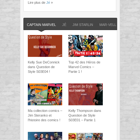
Lire plus de
Jé
»
CAPTAIN MARVEL
JÉ
JIM STARLIN
MAR-VELL
MARVEL
Kelly Sue DeConnick
Top 42 des Héros de
dans Question de
Marvel Comics –
Style S03E04 !
Partie 1 !
Ma collection comics –
Kelly Thompson dans
Jim Steranko et
Question de Style
l’histoire des comics !
S03E01 – Partie 1