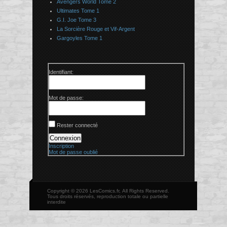
Avengers World Tome 2
Ultimates Tome 1
G.I. Joe Tome 3
La Sorcière Rouge et Vif-Argent
Gargoyles Tome 1
Identifiant:
Mot de passe:
Rester connecté
Connexion
Inscription
Mot de passe oublié
Copyright © 2026 LesComics.fr, All Rights Reserved.
Tous droits réservés, reproduction totale ou partielle
interdite