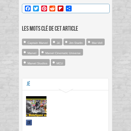
Facebook
Twitter
Pinterest
Reddit
Flipboard
Partager
Les mots clé de cet article
Captain Marvel
Jé
Jim Starlin
Mar-Vell
Marvel
Marvel Cinematic Universe
Marvel Studios
MCU
Jé