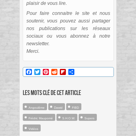
plaisir de vous lire.
Pour faire connaitre le site et nous
soutenir, vous pouvez aussi partager
nos publications sur les réseaux
sociaux ou vous abonnez à notre
newsletter.
Merci.
Facebook
Twitter
Pinterest
Reddit
Flipboard
Partager
Les mots clé de cet article
Angoulème
Dawid
FIBD
Frédric Maupomé
S.H.O.W.
Supers
Vidéos