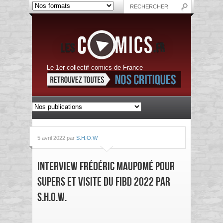
Le 1er collectif comics de France
5 avril 2022 par
S.H.O.W
Interview Frédéric Maupomé pour
Supers et Visite du FIBD 2022 par
S.H.O.W.