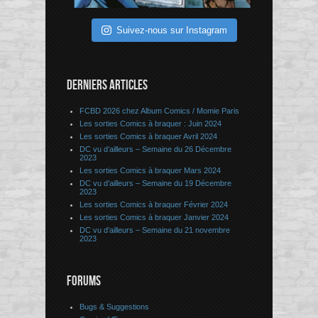
Suivez-nous sur Instagram
DERNIERS ARTICLES
FCBD 2026 chez Album Comics / Momie Paris
Les sorties Comics à braquer : Juin 2024
Les sorties Comics à braquer Avril 2024
DC vu d’ailleurs – Semaine du 26 Décembre
2023
Les sorties Comics à braquer Mars 2024
DC vu d’ailleurs – Semaine du 19 Décembre
2023
Les sorties Comics à braquer Février 2024
Les sorties Comics à braquer Janvier 2024
DC vu d’ailleurs – Semaine du 21 novembre
2023
FORUMS
Bugs & Suggestions