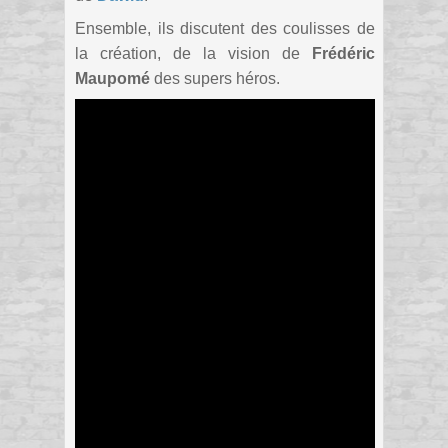
Ensemble, ils discutent des coulisses de
la création, de la vision de
Frédéric
Maupomé
des supers héros.