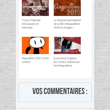
Trevor Hairsine
Le festival international
(DCeased) en
de la BD d’Angoulême
interview
2019 en images !
Angoulême 2017 et les
[concours] Gagnez
comics
les comics Glénat qui
font Angoulème
Vos commentaires :