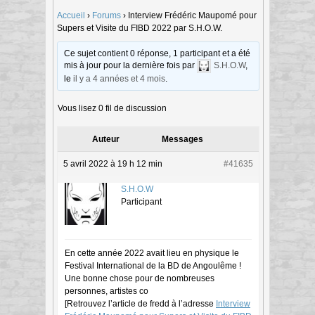
Accueil
›
Forums
›
Interview Frédéric Maupomé pour
Supers et Visite du FIBD 2022 par S.H.O.W.
Ce sujet contient 0 réponse, 1 participant et a été
mis à jour pour la dernière fois par
S.H.O.W
,
le
il y a 4 années et 4 mois
.
Vous lisez 0 fil de discussion
Auteur
Messages
5 avril 2022 à 19 h 12 min
#41635
S.H.O.W
Participant
En cette année 2022 avait lieu en physique le
Festival International de la BD de Angoulême !
Une bonne chose pour de nombreuses
personnes, artistes co
[Retrouvez l’article de fredd à l’adresse
Interview