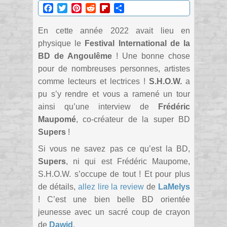
Facebook
Twitter
Pinterest
Reddit
Flipboard
Partager
En cette année 2022 avait lieu en
physique le
Festival International de la
BD de Angoulême
! Une bonne chose
pour de nombreuses personnes, artistes
comme lecteurs et lectrices !
S.H.O.W.
a
pu s’y rendre et vous a ramené un tour
ainsi qu’une interview de
Frédéric
Maupomé
, co-créateur de la super BD
Supers
!
Si vous ne savez pas ce qu’est la BD,
Supers
, ni qui est Frédéric Maupome,
S.H.O.W. s’occupe de tout ! Et pour plus
de détails,
allez lire la review
de
LaMelys
! C’est une bien belle BD orientée
jeunesse avec un sacré coup de crayon
de
Dawid
.