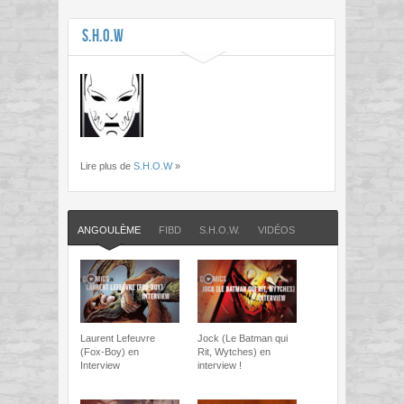
S.H.O.W
Lire plus de
S.H.O.W
»
ANGOULÈME
FIBD
S.H.O.W.
VIDÉOS
Laurent Lefeuvre
Jock (Le Batman qui
(Fox-Boy) en
Rit, Wytches) en
Interview
interview !