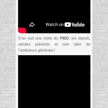
S’en suit une visite du
FIBD
, les stands,
artistes présents et une idée de
l’ambiance générale !