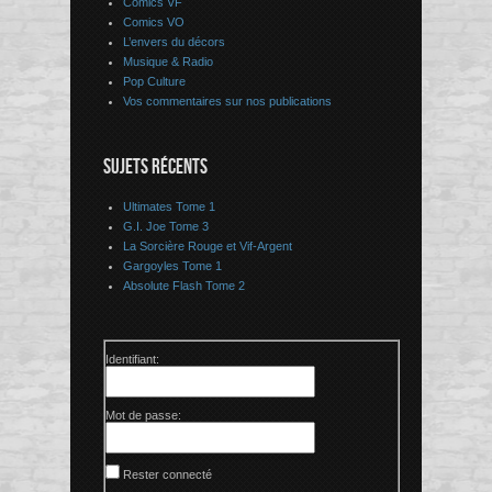
Comics VF
Comics VO
L’envers du décors
Musique & Radio
Pop Culture
Vos commentaires sur nos publications
SUJETS RÉCENTS
Ultimates Tome 1
G.I. Joe Tome 3
La Sorcière Rouge et Vif-Argent
Gargoyles Tome 1
Absolute Flash Tome 2
Identifiant:
Mot de passe:
Rester connecté