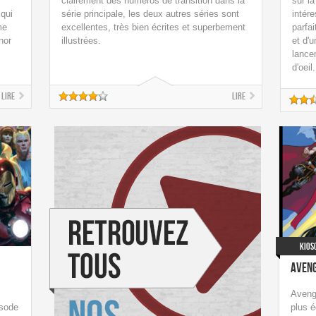
clairement des numéros de transition dans la
sur la
 qui
série principale, les deux autres séries sont
intér
me
excellentes, très bien écrites et superbement
parfai
hor
illustrées.
et d'
lance
d'oeil.
Lire
Lire
Kios
Aveng
Avenge
isode
plus é