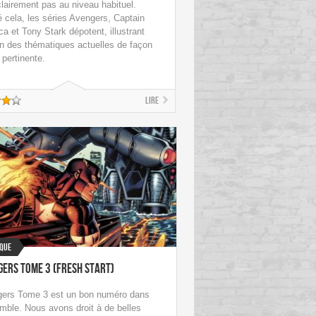
clairement pas au niveau habituel.
 cela, les séries Avengers, Captain
a et Tony Stark dépotent, illustrant
n des thématiques actuelles de façon
pertinente.
Lire
sque
ers Tome 3 (Fresh Start)
ers Tome 3 est un bon numéro dans
emble. Nous avons droit à de belles