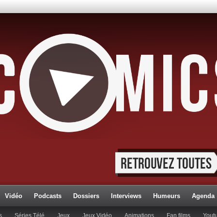
Vidéo
Podcasts
Dossiers
Interviews
Humeurs
Agenda
s
Séries Télé
Jeux
Jeux Vidéo
Animations
Fan films
Yout