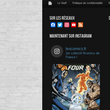
Le Staff
Politique de confidentialité
R
SUR LES RÉSEAUX
Facebook
Twitter
Instagram
YouTube
Feed
Channel
MAINTENANT SUR INSTAGRAM
lescomics.fr
1er collectif #comics de
France !