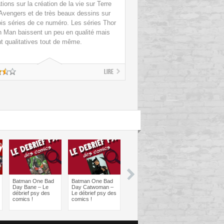
tions sur la création de la vie sur Terre
Avengers et de très beaux dessins sur
rois séries de ce numéro. Les séries Thor
on Man baissent un peu en qualité mais
nt qualitatives tout de même.
Lire
Batman One Bad
Batman One Bad
Les sorties
Les sorties
Day Bane – Le
Day Catwoman –
Comics à braquer
Comics à bra
débrief psy des
Le débrief psy des
: Juin 2024
Avril 2024
comics !
comics !