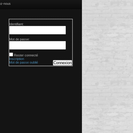
ez-nous
Identifiant:
Mot de passe:
Rester connecté
Inscription
Mot de passe oublié
Connexion