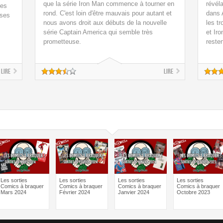
que la série Iron Man commence à tourner en
révéla
ses
rond. C'est loin d'être mauvais pour autant et
dans 
 ses
nous avons droit aux débuts de la nouvelle
les t
série Captain America qui semble très
et Ir
prometteuse.
reste
Lire
Lire
Les sorties
Les sorties
Les sorties
Les sorties
Comics à braquer
Comics à braquer
Comics à braquer
Comics à braquer
Mars 2024
Février 2024
Janvier 2024
Octobre 2023