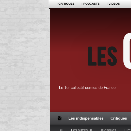
| CRITIQUES
| PODCASTS
| VIDEOS
Le 1er collectif comics de France
Les indispensables
Critiques
BD
Les autres BD
Kiosques
Film