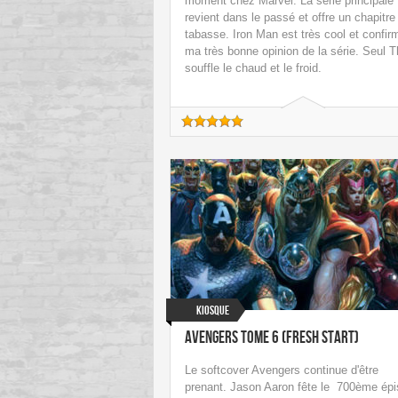
moment chez Marvel. La série principale
revient dans le passé et offre un chapitre
tabasse. Iron Man est très cool et confir
ma très bonne opinion de la série. Seul T
souffle le chaud et le froid.
Kiosque
Avengers Tome 6 (Fresh Start)
Le softcover Avengers continue d'être
prenant. Jason Aaron fête le 700ème ép