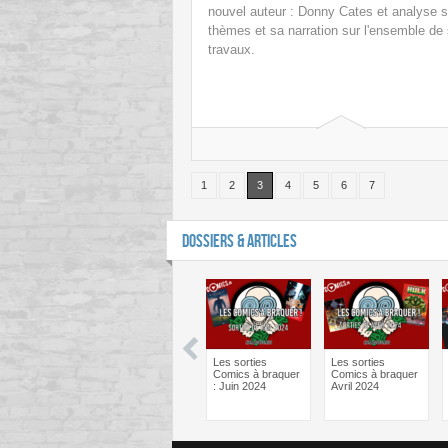
nouvel auteur : Donny Cates et analyse 
thèmes et sa narration sur l'ensemble de
travaux.
1
2
3
4
5
6
7
DOSSIERS & ARTICLES
man One Bad
Batman One Bad
Les sorties
Les sorties
Bane – Le
Day Catwoman –
Comics à braquer
Comics à braquer
ief psy des
Le débrief psy des
: Juin 2024
Avril 2024
cs !
comics !