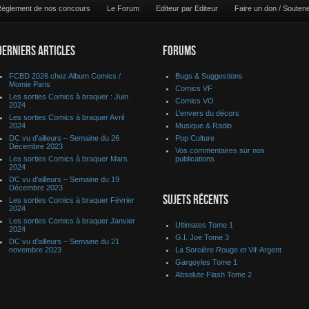
èglement de nos concours
Le Forum
Editeur par Editeur
Faire un don / Souten
DERNIERS ARTICLES
FORUMS
FCBD 2026 chez Album Comics /
Bugs & Suggestions
Momie Paris
Comics VF
Les sorties Comics à braquer : Juin
Comics VO
2024
L’envers du décors
Les sorties Comics à braquer Avril
2024
Musique & Radio
DC vu d’ailleurs – Semaine du 26
Pop Culture
Décembre 2023
Vos commentaires sur nos
Les sorties Comics à braquer Mars
publications
2024
DC vu d’ailleurs – Semaine du 19
Décembre 2023
SUJETS RÉCENTS
Les sorties Comics à braquer Février
2024
Les sorties Comics à braquer Janvier
Ultimates Tome 1
2024
G.I. Joe Tome 3
DC vu d’ailleurs – Semaine du 21
novembre 2023
La Sorcière Rouge et Vif-Argent
Gargoyles Tome 1
Absolute Flash Tome 2