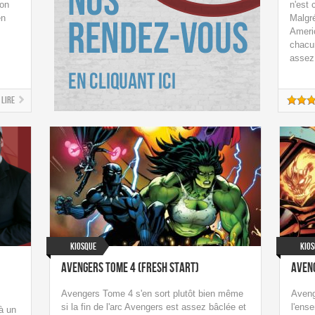
son
n'est 
en
Malgré
Americ
chacu
assez 
Lire
Kiosque
Kio
Avengers Tome 4 (Fresh Start)
Aveng
Avengers Tome 4 s'en sort plutôt bien même
Aveng
si la fin de l'arc Avengers est assez bâclée et
l'ens
 à un