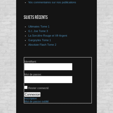
Vos commentaires sur nos publications
SUJETS RÉCENTS
Ultimates Tome 1
G.I. Joe Tome 3
La Sorcière Rouge et Vif-Argent
Gargoyles Tome 1
Absolute Flash Tome 2
Identifiant:
Mot de passe:
Rester connecté
Connexion
Inscription
Mot de passe oublié