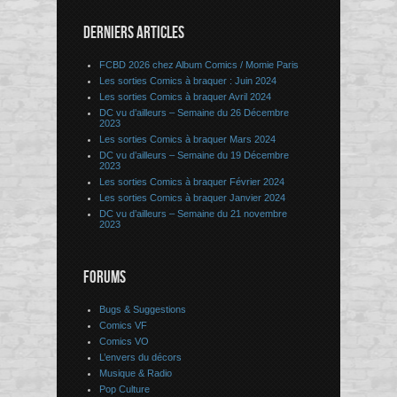
DERNIERS ARTICLES
FCBD 2026 chez Album Comics / Momie Paris
Les sorties Comics à braquer : Juin 2024
Les sorties Comics à braquer Avril 2024
DC vu d’ailleurs – Semaine du 26 Décembre
2023
Les sorties Comics à braquer Mars 2024
DC vu d’ailleurs – Semaine du 19 Décembre
2023
Les sorties Comics à braquer Février 2024
Les sorties Comics à braquer Janvier 2024
DC vu d’ailleurs – Semaine du 21 novembre
2023
FORUMS
Bugs & Suggestions
Comics VF
Comics VO
L’envers du décors
Musique & Radio
Pop Culture