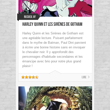
Recueil VF
Harley Quinn et les Sirènes de Gotham
Harley Quinn et les Sirènes de Gotham est
une agréable lecture. Puisant parfaitement
dans le mythe de Batman, Paul Dini parvient
à écrire une bonne histoire sans en invoquer
le chevalier noir. Il y approfondit des
personnages d'habitude secondaires et les
émancipe avec brio pour notre plus grand
plaisir !
Lire