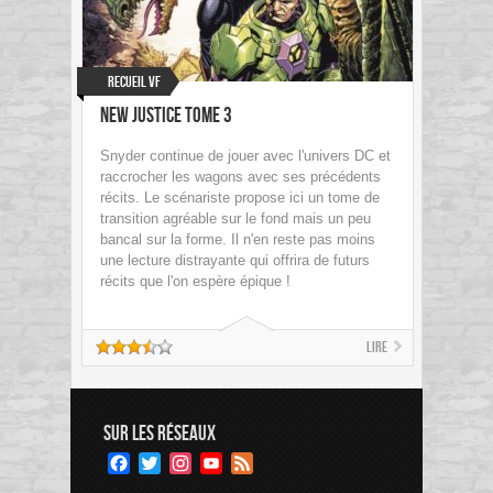
Recueil VF
New Justice Tome 3
Snyder continue de jouer avec l'univers DC et
raccrocher les wagons avec ses précédents
récits. Le scénariste propose ici un tome de
transition agréable sur le fond mais un peu
bancal sur la forme. Il n'en reste pas moins
une lecture distrayante qui offrira de futurs
récits que l'on espère épique !
Lire
SUR LES RÉSEAUX
Facebook
Twitter
Instagram
YouTube
Feed
Channel