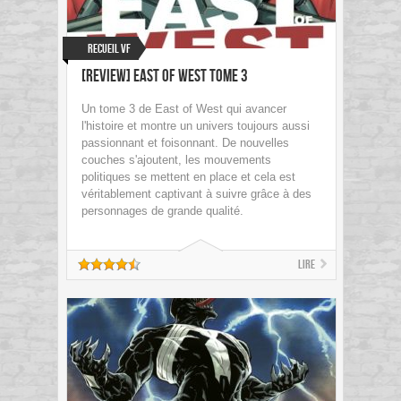
Recueil VF
[Review] East of West Tome 3
Un tome 3 de East of West qui avancer
l'histoire et montre un univers toujours aussi
passionnant et foisonnant. De nouvelles
couches s'ajoutent, les mouvements
politiques se mettent en place et cela est
véritablement captivant à suivre grâce à des
personnages de grande qualité.
Lire