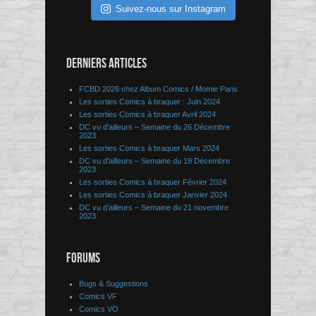
Suivez-nous sur Instagram
DERNIERS ARTICLES
FCBD 2026 chez Album Comics / Momie Paris
Les sorties Comics à braquer : Juin 2024
Les sorties Comics à braquer Avril 2024
DC vu d’ailleurs – Semaine du 26 Décembre
2023
Les sorties Comics à braquer Mars 2024
DC vu d’ailleurs – Semaine du 19 Décembre
2023
Les sorties Comics à braquer Février 2024
Les sorties Comics à braquer Janvier 2024
DC vu d’ailleurs – Semaine du 21 novembre
2023
FORUMS
Bugs & Suggestions
Comics VF
Comics VO