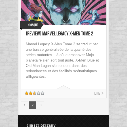
Kiosque
[Review] Marvel Legacy X-Men Tome 2
Marvel Legacy X-Men Tome 2 se traduit par
une baisse généralisée de la qualité des
séries mutantes. Là où le crossover Mojo
planétaire s'en sort tout juste, X-Men Blue et
Old Man Logan s'enfoncent dans des
redondances et des facilités scénaristiques
affligeantes.
Lire
1
2
3
SUR LES RÉSEAUX