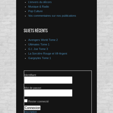
L’envers du décors
Musique & Radio
Pop Culture
Vos commentaires sur nos publications
SUJETS RÉCENTS
Avengers World Tome 2
Ultimates Tome 1
G.I. Joe Tome 3
La Sorcière Rouge et Vif-Argent
Gargoyles Tome 1
Identifiant:
Mot de passe:
Rester connecté
Connexion
Inscription