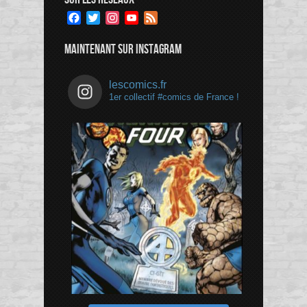
Facebook
Twitter
Instagram
YouTube
Feed
Channel
MAINTENANT SUR INSTAGRAM
lescomics.fr
1er collectif #comics de France !